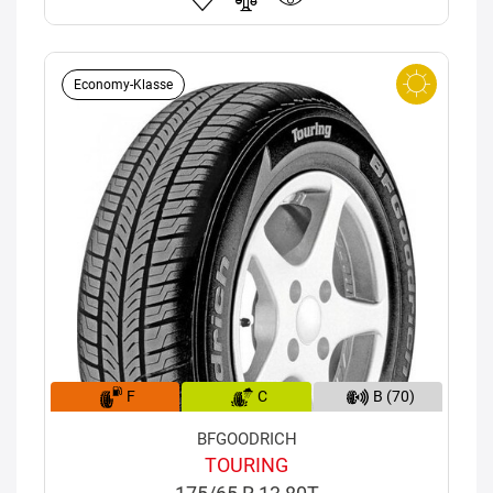
Economy-Klasse
F
C
B (70)
BFGOODRICH
TOURING