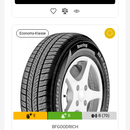
Economy-Klasse
E
B
B (70)
BFGOODRICH