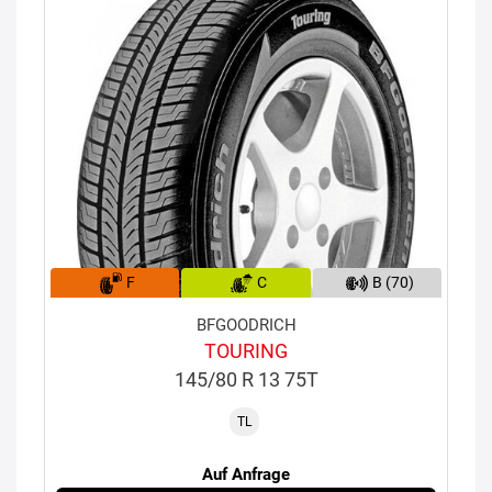
F
C
B (70)
BFGOODRICH
TOURING
145/80 R 13 75T
TL
Auf Anfrage