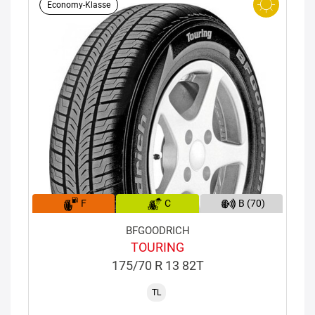
Economy-Klasse
F
C
B (70)
BFGOODRICH
TOURING
175/70 R 13 82T
TL