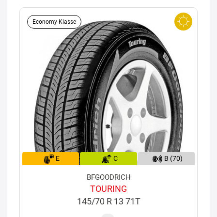
Economy-Klasse
E
C
B (70)
BFGOODRICH
TOURING
145/70 R 13 71T