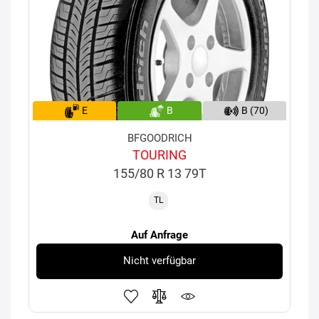
E
B
B (70)
BFGOODRICH
TOURING
155/80 R 13 79T
TL
Auf Anfrage
Nicht verfügbar