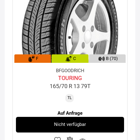
F
C
B (70)
BFGOODRICH
TOURING
165/70 R 13 79T
TL
Auf Anfrage
Nicht verfügbar