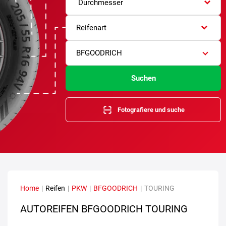
Durchmesser
Reifenart
BFGOODRICH
Suchen
Fotografiere und suche
Home
|
Reifen
|
PKW
|
BFGOODRICH
|
TOURING
AUTOREIFEN BFGOODRICH TOURING