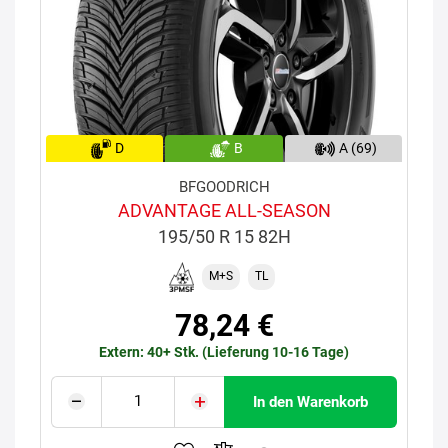
D
B
A (69)
BFGOODRICH
ADVANTAGE ALL-SEASON
195/50 R 15 82H
M+S
TL
78,24 €
Extern: 40+ Stk. (Lieferung 10-16 Tage)
In den Warenkorb