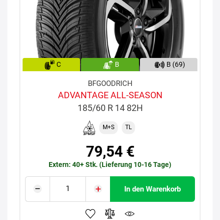
C
B
B (69)
BFGOODRICH
ADVANTAGE ALL-SEASON
185/60 R 14 82H
M+S
TL
79,54 €
Extern: 40+ Stk. (Lieferung 10-16 Tage)
In den Warenkorb