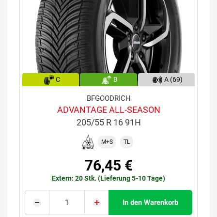
C
B
A (69)
BFGOODRICH
ADVANTAGE ALL-SEASON
205/55 R 16 91H
M+S
TL
76,45 €
Extern: 20 Stk. (Lieferung 5-10 Tage)
In den Warenkorb