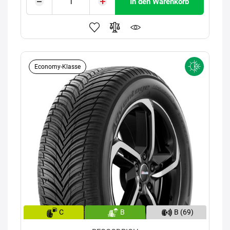
In den Warenkorb
Economy-Klasse
C
B
B (69)