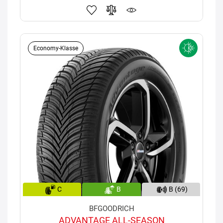
Economy-Klasse
C
B
B (69)
BFGOODRICH
ADVANTAGE ALL-SEASON