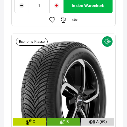
In den Warenkorb
Economy-Klasse
C
B
A (69)