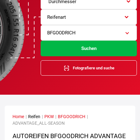
Durchmesser
Reifenart
BFGOODRICH
Suchen
Fotografiere und suche
Home
|
Reifen
|
PKW
|
BFGOODRICH
|
ADVANTAGE_ALL-SEASON
AUTOREIFEN BFGOODRICH ADVANTAGE