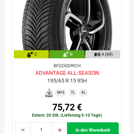
C
B
A (69)
BFGOODRICH
ADVANTAGE ALL-SEASON
195/65 R 15 95H
M+S
TL
XL
75,72 €
Extern: 20 Stk. (Lieferung 5-10 Tage)
In den Warenkorb