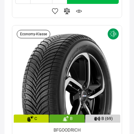
Economy-Klasse
C
B
B (69)
BFGOODRICH