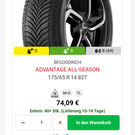
D
B
B (69)
BFGOODRICH
ADVANTAGE ALL-SEASON
175/65 R 14 82T
M+S
TL
74,09 €
Extern: 40+ Stk. (Lieferung 10-16 Tage)
In den Warenkorb