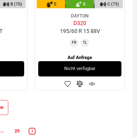
B (70)
E
B
C (73)
DAYTON
D320
4T
195/60 R 15 88V
FR
TL
Auf Anfrage
Nicht verfügbar
en
...
25