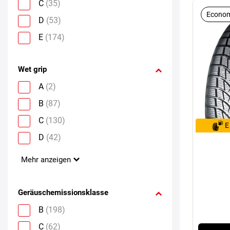
C
(35)
Econom
D
(53)
E
(174)
Wet grip
A
(2)
B
(87)
C
(130)
E
D
(42)
Mehr anzeigen
Geräuschemissionsklasse
B
(198)
C
(62)