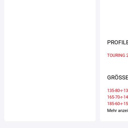
PROFIL
TOURING 
GRÖSSE
135-80-r-13
165-70-r-14
185-60-r-15
195-65-r-15
Mehr anze
215-45-r-17
225-50-r-17