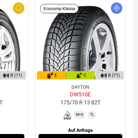
Economy-Klasse
B (71)
E
C
B (71)
DAYTON
DW510E
1T
175/70 R 13 82T
M+S
TL
Auf Anfrage