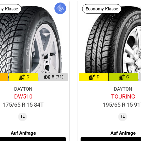
y-Klasse
Economy-Klasse
D
B (71)
D
C
DAYTON
DAYTON
DW510
TOURING
175/65 R 15 84T
195/65 R 15 9
TL
TL
Auf Anfrage
Auf Anfrage