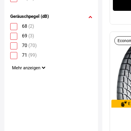
Geräuschpegel (dB)
68
(2)
69
(3)
Econom
70
(70)
71
(99)
Mehr anzeigen
E