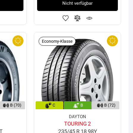
Nicht verfügbar
Economy-Klasse
B (70)
C
B
B (72)
DAYTON
TOURING 2
9T
235/45 R 18 98Y