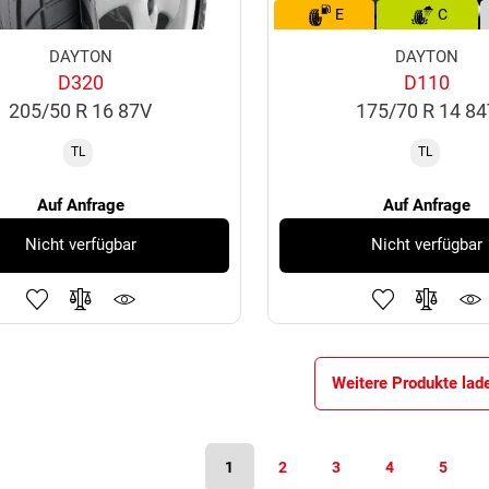
E
C
DAYTON
DAYTON
D320
D110
205/50 R 16 87V
175/70 R 14 8
TL
TL
Auf Anfrage
Auf Anfrage
Nicht verfügbar
Nicht verfügbar
Weitere Produkte lad
1
2
3
4
5