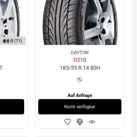
B (71)
DAYTON
D210
3T
185/55 R 14 80H
TL
Auf Anfrage
Nicht verfügbar