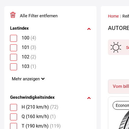
Alle Filter entfernen
Home
|
Rei
AUTORE
Lastindex
100
(4)
101
(3)
S
102
(2)
103
(1)
Mehr anzeigen
Vom bill
Geschwindigkeitsindex
Econom
H (210 km/h)
(72)
Q (160 km/h)
(1)
T (190 km/h)
(119)