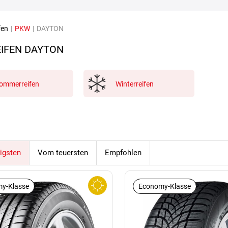
fen
|
PKW
|
DAYTON
IFEN DAYTON
ommerreifen
Winterreifen
igsten
Vom teuersten
Empfohlen
y-Klasse
Economy-Klasse