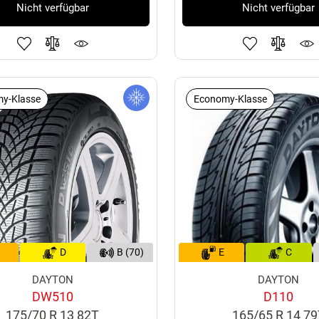
Nicht verfügbar
Nicht verfügbar
y-Klasse
Economy-Klasse
D
B (70)
E
C
DAYTON
DAYTON
DW510
D110
175/70 R 13 82T
165/65 R 14 7