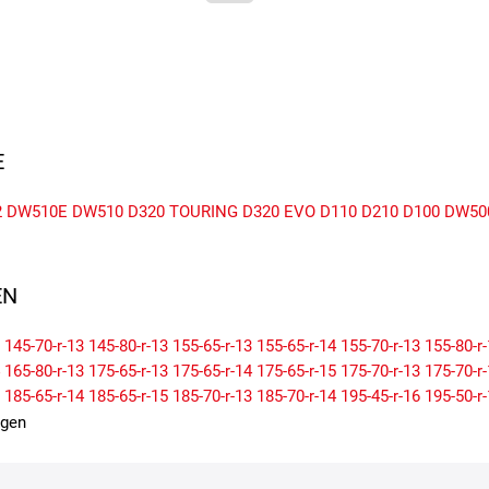
E
2
DW510E
DW510
D320
TOURING
D320 EVO
D110
D210
D100
DW50
N
145-70-r-13
145-80-r-13
155-65-r-13
155-65-r-14
155-70-r-13
155-80-r
165-80-r-13
175-65-r-13
175-65-r-14
175-65-r-15
175-70-r-13
175-70-r
185-65-r-14
185-65-r-15
185-70-r-13
185-70-r-14
195-45-r-16
195-50-r
205-40-r-17
205-45-r-16
205-45-r-17
205-50-r-15
205-50-r-16
205-50-r
igen
215-50-r-17
215-55-r-16
215-55-r-17
215-55-r-18
215-60-r-16
215-60-r
225-55-r-16
225-55-r-17
225-55-r-18
225-60-r-17
225-65-r-17
235-40-r