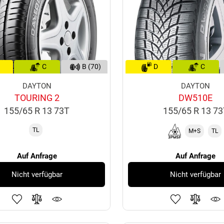
C
B (70)
D
C
DAYTON
DAYTON
TOURING 2
DW510E
155/65 R 13 73T
155/65 R 13 7
TL
M+S
TL
Auf Anfrage
Auf Anfrage
Nicht verfügbar
Nicht verfügbar