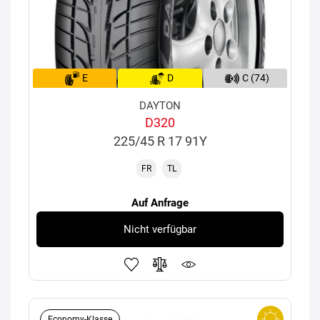
E
D
C (74)
DAYTON
D320
225/45 R 17 91Y
FR
TL
Auf Anfrage
Nicht verfügbar
Economy-Klasse