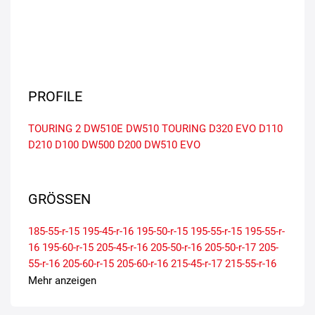
PROFILE
TOURING 2
DW510E
DW510
TOURING
D320 EVO
D110
D210
D100
DW500
D200
DW510 EVO
GRÖSSEN
185-55-r-15
195-45-r-16
195-50-r-15
195-55-r-15
195-55-r-
16
195-60-r-15
205-45-r-16
205-50-r-16
205-50-r-17
205-
55-r-16
205-60-r-15
205-60-r-16
215-45-r-17
215-55-r-16
215-55-r-17
225-40-r-18
225-45-r-17
225-50-r-17
225-55-r-
Mehr anzeigen
16
225-55-r-17
235-40-r-18
235-45-r-17