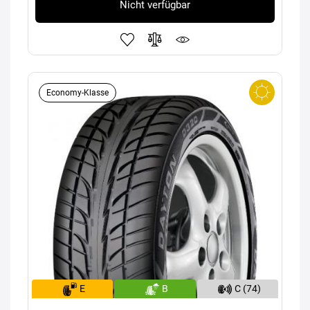
Nicht verfügbar
Economy-Klasse
E
B
C (74)