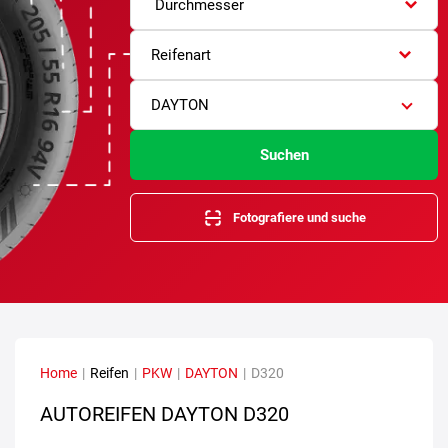
Durchmesser
Reifenart
DAYTON
Suchen
Fotografiere und suche
Home
|
Reifen
|
PKW
|
DAYTON
|
D320
AUTOREIFEN DAYTON D320