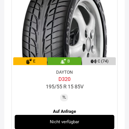
E
B
C (74)
DAYTON
D320
195/55 R 15 85V
TL
Auf Anfrage
Nicht verfügbar