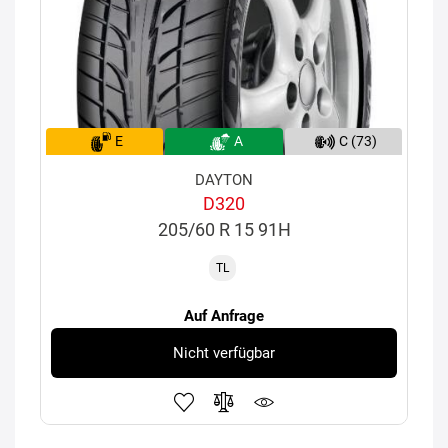
E
A
C (73)
DAYTON
D320
205/60 R 15 91H
TL
Auf Anfrage
Nicht verfügbar