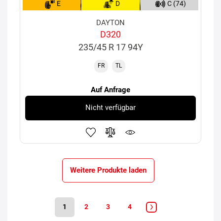
E
D
C (74)
DAYTON
D320
235/45 R 17 94Y
FR
TL
Auf Anfrage
Nicht verfügbar
Weitere Produkte laden
1
2
3
4