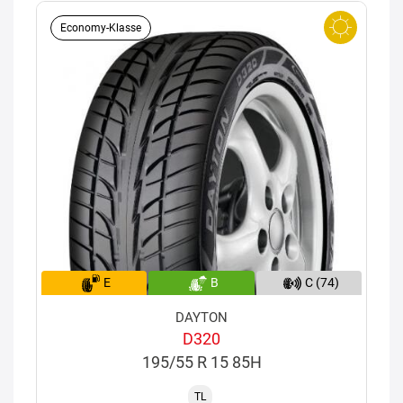
Economy-Klasse
E
B
C (74)
DAYTON
D320
195/55 R 15 85H
TL