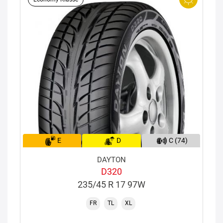
E
D
C (74)
DAYTON
D320
235/45 R 17 97W
FR
TL
XL