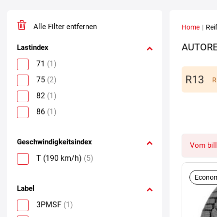
Alle Filter entfernen
Home
|
Rei
AUTORE
Lastindex
71
(1)
75
(2)
R
82
(1)
86
(1)
Geschwindigkeitsindex
Vom bill
T (190 km/h)
(5)
Econom
Label
3PMSF
(1)