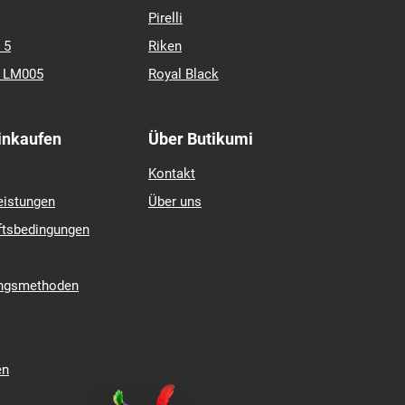
Pirelli
 5
Riken
k LM005
Royal Black
Einkaufen
Über Butikumi
Kontakt
eistungen
Über uns
ftsbedingungen
ungsmethoden
en