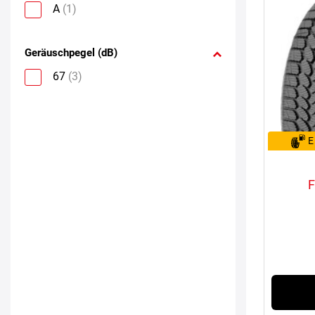
A
(1)
Geräuschpegel (dB)
67
(3)
E