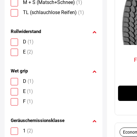
M + S (Matsch+Schnee)
(1)
TL (schlauchlose Reifen)
(1)
Rollwiderstand
D
(1)
E
(2)
Wet grip
D
(1)
E
(1)
F
(1)
Geräuschemissionsklasse
1
(2)
Econom