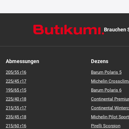
Brauchen S
Abmessungen
Dezens
205/55 r16
Barum Polaris 5
225/45 r17
Michelin Crossclim
195/65 r15
Barum Polaris 6
225/40 r18
Continental Premiu
215/55 r17
Continental Winter
235/45 r18
Michelin Pilot Sport
215/60 r16
Pirelli Scorpion