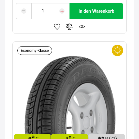
In den Warenkorb
Economy-Klasse
C
C
B (71)