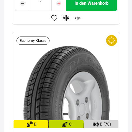
In den Warenkorb
Economy-Klasse
D
C
B (70)