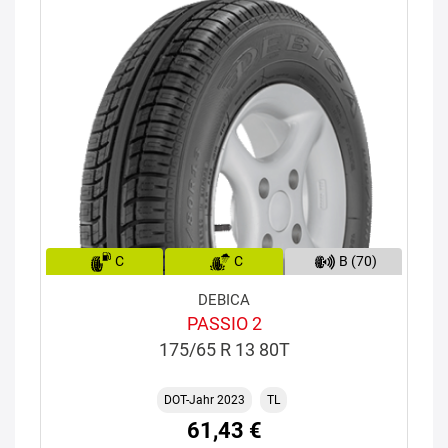
C
C
B (70)
DEBICA
PASSIO 2
175/65 R 13 80T
DOT-Jahr 2023
TL
61,43 €