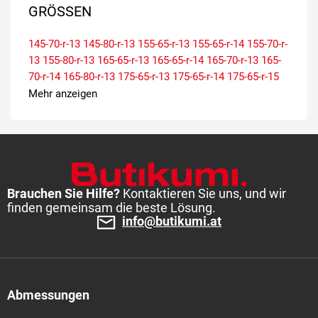
GRÖSSEN
145-70-r-13
145-80-r-13
155-65-r-13
155-65-r-14
155-70-r-
13
155-80-r-13
165-65-r-13
165-65-r-14
165-70-r-13
165-
70-r-14
165-80-r-13
175-65-r-13
175-65-r-14
175-65-r-15
175-70-r-13
175-70-r-14
185-60-r-14
185-65-r-14
185-65-r-
Mehr anzeigen
15
185-70-r-14
195-65-r-15
Brauchen Sie Hilfe?
Kontaktieren Sie uns, und wir
finden gemeinsam die beste Lösung.
info@butikumi.at
Abmessungen