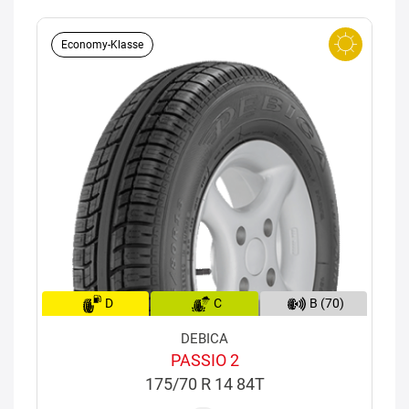
Economy-Klasse
D
C
B (70)
DEBICA
PASSIO 2
175/70 R 14 84T