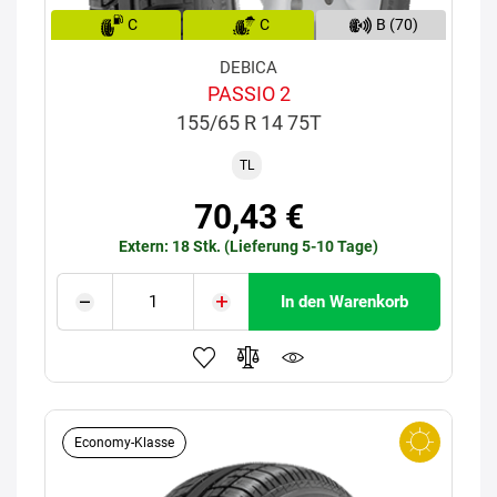
C
C
B (70)
DEBICA
PASSIO 2
155/65 R 14 75T
TL
70,43 €
Extern: 18 Stk. (Lieferung 5-10 Tage)
In den Warenkorb
Economy-Klasse