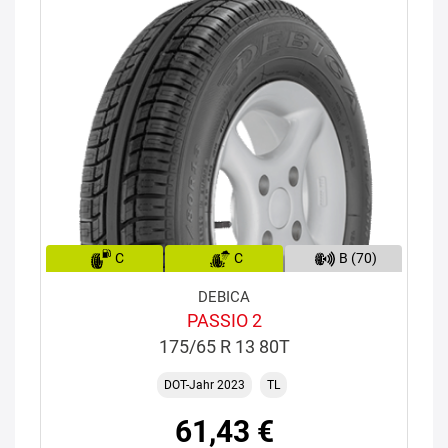
C
C
B (70)
DEBICA
PASSIO 2
175/65 R 13 80T
DOT-Jahr 2023
TL
61,43 €