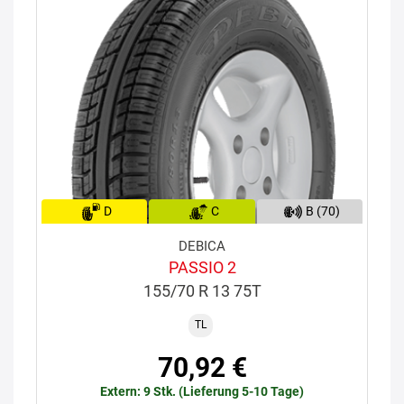
D
C
B (70)
DEBICA
PASSIO 2
155/70 R 13 75T
TL
70,92 €
Extern: 9 Stk. (Lieferung 5-10 Tage)