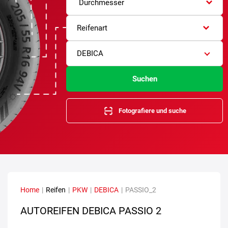
Durchmesser
Reifenart
DEBICA
Suchen
Fotografiere und suche
Home
|
Reifen
|
PKW
|
DEBICA
|
PASSIO_2
AUTOREIFEN DEBICA PASSIO 2