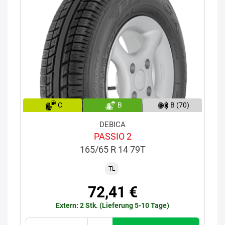
C
B
B (70)
DEBICA
PASSIO 2
165/65 R 14 79T
TL
72,41 €
Extern: 2 Stk. (Lieferung 5-10 Tage)