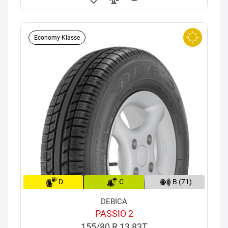
Economy-Klasse
D
C
B (71)
DEBICA
PASSIO 2
155/80 R 13 83T