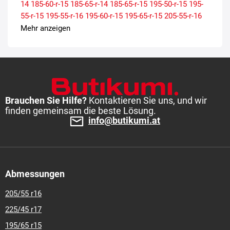
14
185-60-r-15
185-65-r-14
185-65-r-15
195-50-r-15
195-
55-r-15
195-55-r-16
195-60-r-15
195-65-r-15
205-55-r-16
205-60-r-15
205-60-r-16
205-65-r-15
215-55-r-16
215-60-r-
Mehr anzeigen
16
Brauchen Sie Hilfe?
Kontaktieren Sie uns, und wir
finden gemeinsam die beste Lösung.
info@butikumi.at
Abmessungen
205/55 r16
225/45 r17
195/65 r15