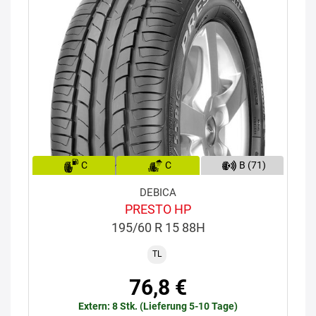
C
C
B (71)
DEBICA
PRESTO HP
195/60 R 15 88H
TL
76,8 €
Extern: 8 Stk. (Lieferung 5-10 Tage)