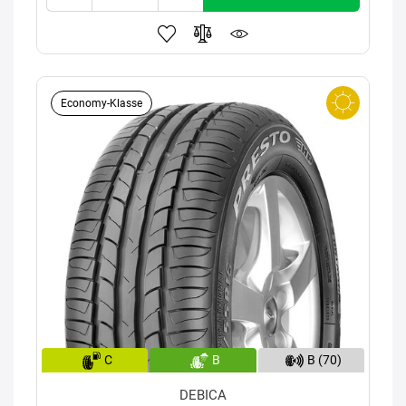
Economy-Klasse
C
B
B (70)
DEBICA