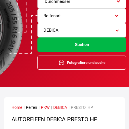
Durchmesser
Reifenart
DEBICA
Suchen
Fotografiere und suche
Home
|
Reifen
|
PKW
|
DEBICA
|
PRESTO_HP
AUTOREIFEN DEBICA PRESTO HP