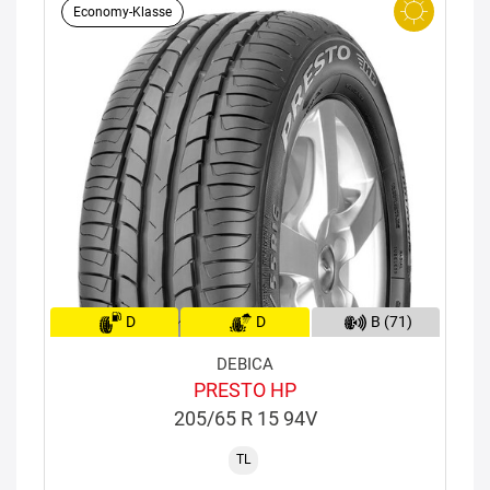
Economy-Klasse
D
D
B (71)
DEBICA
PRESTO HP
205/65 R 15 94V
TL