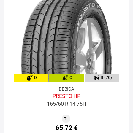
D
C
B (70)
DEBICA
PRESTO HP
165/60 R 14 75H
TL
65,72 €