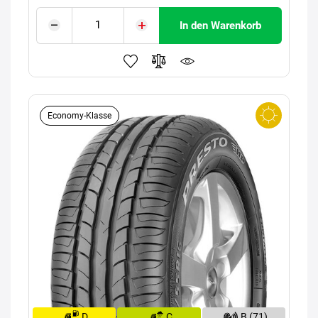
In den Warenkorb
Economy-Klasse
D
C
B (71)