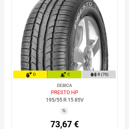
D
C
B (70)
DEBICA
PRESTO HP
195/55 R 15 85V
TL
73,67 €