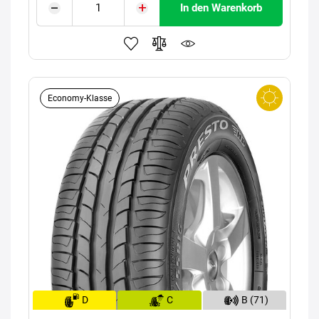
In den Warenkorb
Economy-Klasse
D
C
B (71)