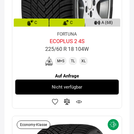
C
C
A (68)
FORTUNA
ECOPLUS 2 4S
225/60 R 18 104W
M+S
TL
XL
Auf Anfrage
Nicht verfügbar
Economy-Klasse