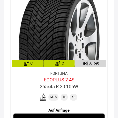
C
C
A (69)
FORTUNA
ECOPLUS 2 4S
255/45 R 20 105W
M+S
TL
XL
Auf Anfrage