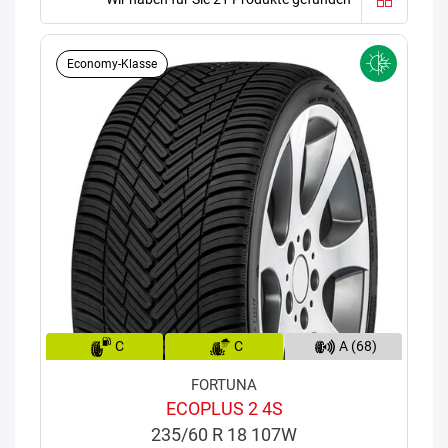
Economy-Klasse
C
C
A (68)
FORTUNA
ECOPLUS 2 4S
235/60 R 18 107W