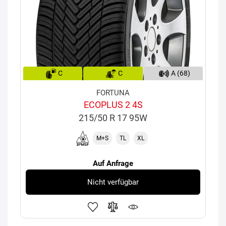
C
C
A (68)
FORTUNA
ECOPLUS 2 4S
215/50 R 17 95W
M+S
TL
XL
Auf Anfrage
Nicht verfügbar