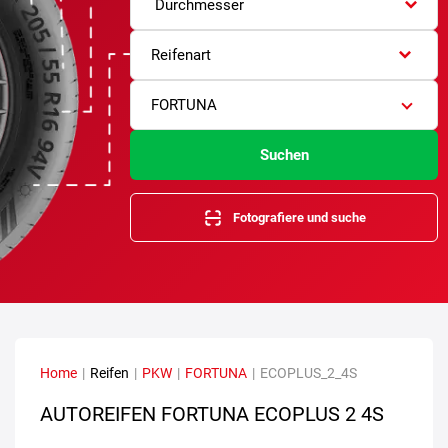
Durchmesser
Reifenart
FORTUNA
Suchen
Fotografiere und suche
Home
|
Reifen
|
PKW
|
FORTUNA
|
ECOPLUS_2_4S
AUTOREIFEN FORTUNA ECOPLUS 2 4S