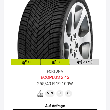
C
C
A (69)
FORTUNA
ECOPLUS 2 4S
255/40 R 19 100W
M+S
TL
XL
Auf Anfrage