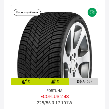
Economy-Klasse
C
C
A (68)
FORTUNA
ECOPLUS 2 4S
225/55 R 17 101W