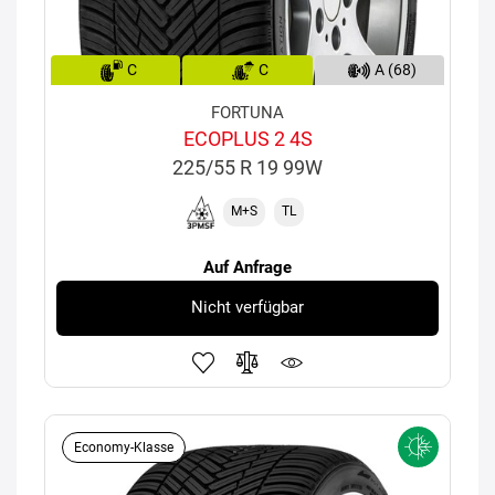
C
C
A (68)
FORTUNA
ECOPLUS 2 4S
225/55 R 19 99W
M+S
TL
Auf Anfrage
Nicht verfügbar
Economy-Klasse