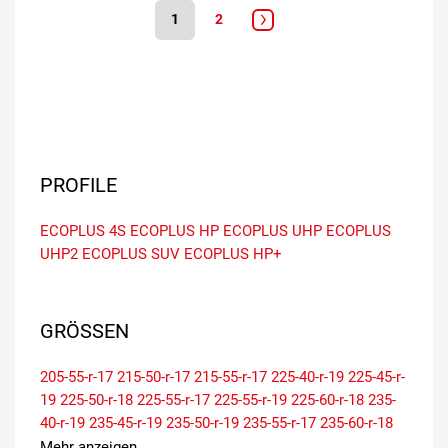
1
2
PROFILE
ECOPLUS 4S
ECOPLUS HP
ECOPLUS UHP
ECOPLUS
UHP2
ECOPLUS SUV
ECOPLUS HP+
GRÖSSEN
205-55-r-17
215-50-r-17
215-55-r-17
225-40-r-19
225-45-r-
19
225-50-r-18
225-55-r-17
225-55-r-19
225-60-r-18
235-
40-r-19
235-45-r-19
235-50-r-19
235-55-r-17
235-60-r-18
245-35-r-19
245-40-r-19
245-50-r-18
255-35-r-18
255-40-r-
Mehr anzeigen