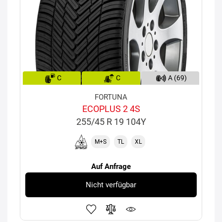
C
C
A (69)
FORTUNA
ECOPLUS 2 4S
255/45 R 19 104Y
M+S
TL
XL
Auf Anfrage
Nicht verfügbar