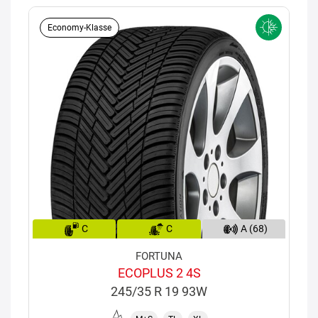
Economy-Klasse
C
C
A (68)
FORTUNA
ECOPLUS 2 4S
245/35 R 19 93W