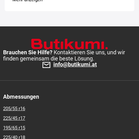
19
255-45-r-19
255-45-r-20
Brauchen Sie Hilfe?
Kontaktieren Sie uns, und wir
finden gemeinsam die beste Lösung.
info@butikumi.at
Abmessungen
205/55 r16
225/45 r17
195/65 r15
225/40 r18