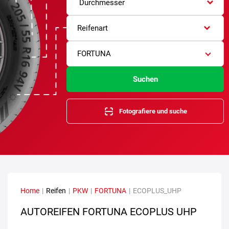
Durchmesser
Reifenart
FORTUNA
Suchen
Fotografiere und suche
Home
|
Reifen
|
PKW
|
FORTUNA
|
ECOPLUS_UHP
AUTOREIFEN FORTUNA ECOPLUS UHP