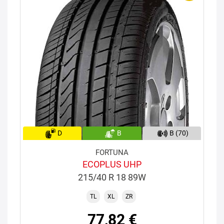
D
B
B (70)
FORTUNA
ECOPLUS UHP
215/40 R 18 89W
TL
XL
ZR
77,82 €