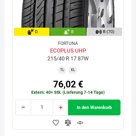
D
B
B (70)
FORTUNA
ECOPLUS UHP
215/40 R 17 87W
TL
XL
76,02 €
Extern: 40+ Stk. (Lieferung 7-14 Tage)
In den Warenkorb