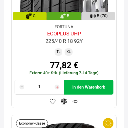
C
B
B (70)
FORTUNA
ECOPLUS UHP
225/40 R 18 92Y
TL
XL
77,82 €
Extern: 40+ Stk. (Lieferung 7-14 Tage)
In den Warenkorb
Economy-Klasse