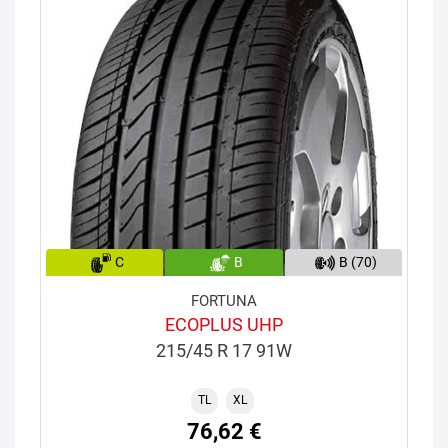
C
B
B (70)
FORTUNA
ECOPLUS UHP
215/45 R 17 91W
TL
XL
76,62 €