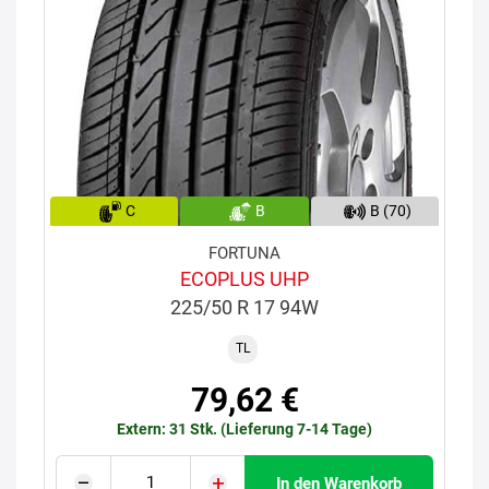
C
B
B (70)
FORTUNA
ECOPLUS UHP
225/50 R 17 94W
TL
79,62 €
Extern: 31 Stk. (Lieferung 7-14 Tage)
In den Warenkorb