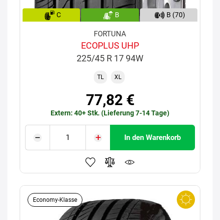
C
B
B (70)
FORTUNA
ECOPLUS UHP
225/45 R 17 94W
TL
XL
77,82 €
Extern: 40+ Stk. (Lieferung 7-14 Tage)
In den Warenkorb
Economy-Klasse