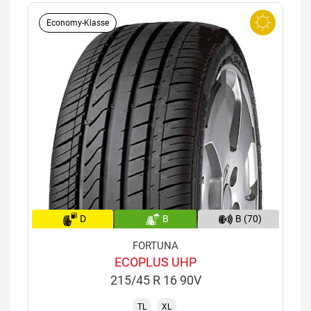
Economy-Klasse
D
B
B (70)
FORTUNA
ECOPLUS UHP
215/45 R 16 90V
TL
XL