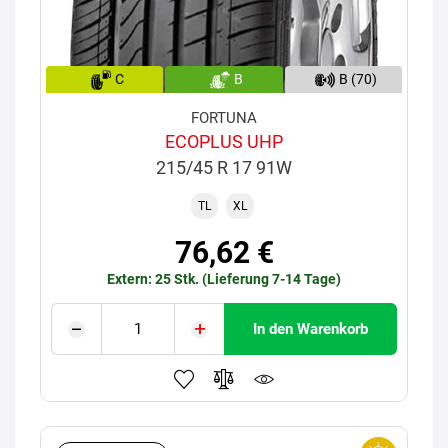
C
B
B (70)
FORTUNA
ECOPLUS UHP
215/45 R 17 91W
TL
XL
76,62 €
Extern: 25 Stk. (Lieferung 7-14 Tage)
In den Warenkorb