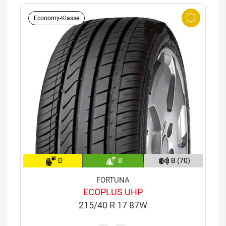
Economy-Klasse
D
B
B (70)
FORTUNA
ECOPLUS UHP
215/40 R 17 87W