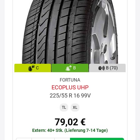
C
B
B (70)
FORTUNA
ECOPLUS UHP
225/55 R 16 99V
TL
XL
79,02 €
Extern: 40+ Stk. (Lieferung 7-14 Tage)