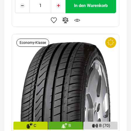
In den Warenkorb
Economy-Klasse
C
B
B (70)