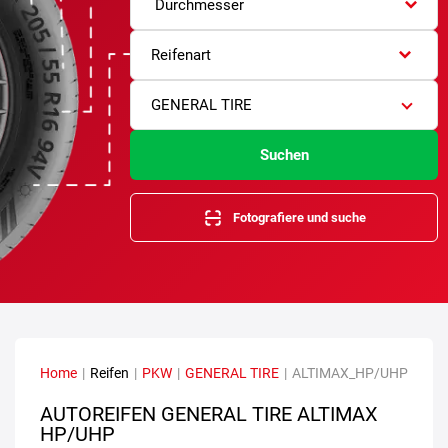
Durchmesser
Reifenart
GENERAL TIRE
Suchen
Fotografiere und suche
Home
|
Reifen
|
PKW
|
GENERAL TIRE
|
ALTIMAX_HP/UHP
AUTOREIFEN GENERAL TIRE ALTIMAX
HP/UHP