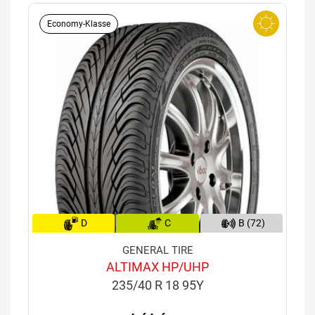
Economy-Klasse
D
C
B (72)
GENERAL TIRE
ALTIMAX HP/UHP
235/40 R 18 95Y