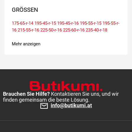
GRÖSSEN
175-65-r-14
195-45-r-15
195-45-r-16
195-55-r-15
195-55-r-
16
215-55-r-16
225-50-r-16
225-60-r-16
235-40-r-18
Mehr anzeigen
Brauchen Sie Hilfe?
Kontaktieren Sie uns, und wir
finden gemeinsam die beste Lösung.
info@butikumi.at