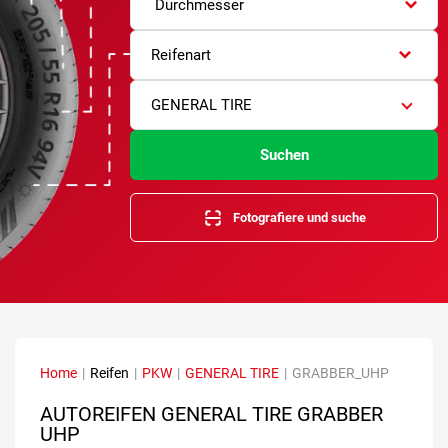
Durchmesser
Reifenart
GENERAL TIRE
Suchen
Fotografiere und suche
Home
|
Reifen
|
PKW
|
GENERAL TIRE
|
GRABBER_UHP
AUTOREIFEN GENERAL TIRE GRABBER
UHP