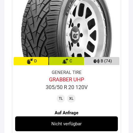
D
C
B (74)
GENERAL TIRE
GRABBER UHP
305/50 R 20 120V
TL
XL
Auf Anfrage
Nicht verfügbar