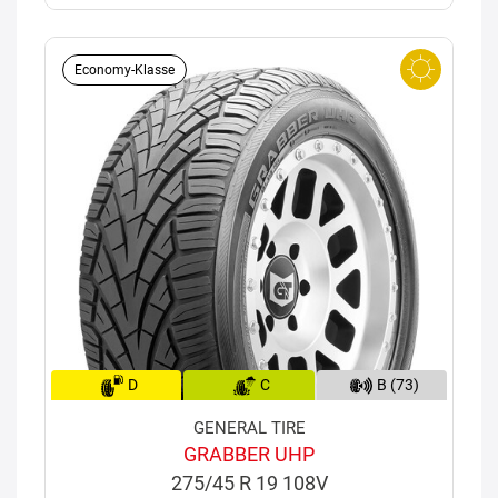
Economy-Klasse
D
C
B (73)
GENERAL TIRE
GRABBER UHP
275/45 R 19 108V