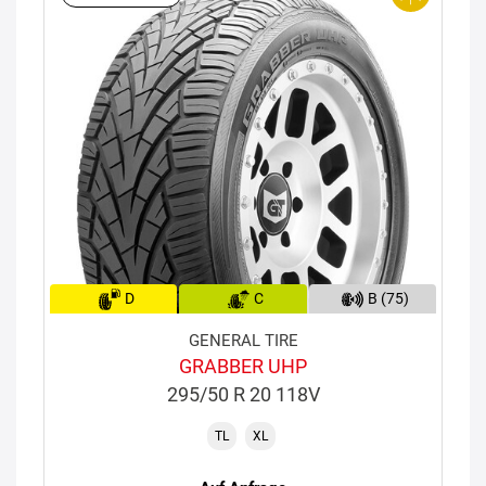
D
C
B (75)
GENERAL TIRE
GRABBER UHP
295/50 R 20 118V
TL
XL