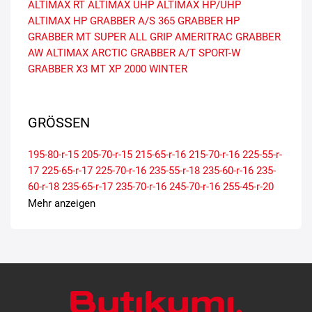
ALTIMAX RT
ALTIMAX UHP
ALTIMAX HP/UHP
ALTIMAX HP
GRABBER A/S 365
GRABBER HP
GRABBER MT
SUPER ALL GRIP
AMERITRAC
GRABBER
AW
ALTIMAX ARCTIC
GRABBER A/T SPORT-W
GRABBER X3 MT
XP 2000 WINTER
GRÖSSEN
195-80-r-15
205-70-r-15
215-65-r-16
215-70-r-16
225-55-r-
17
225-65-r-17
225-70-r-16
235-55-r-18
235-60-r-16
235-
60-r-18
235-65-r-17
235-70-r-16
245-70-r-16
255-45-r-20
255-50-r-19
255-55-r-16
255-55-r-18
255-60-r-17
255-60-r-
Mehr anzeigen
18
255-65-r-16
265-40-r-22
265-65-r-17
265-70-r-15
265-
70-r-16
275-40-r-20
275-45-r-19
275-45-r-20
275-55-r-17
275-55-r-20
275-70-r-16
285-35-r-22
285-45-r-19
285-50-r-
20
295-45-r-20
295-50-r-20
305-35-r-24
305-40-r-22
305-
40-r-23
305-40-r-24
305-45-r-22
305-50-r-20
315-35-r-24