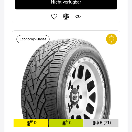
Nicht verfügbar
Economy-Klasse
D
C
B (71)