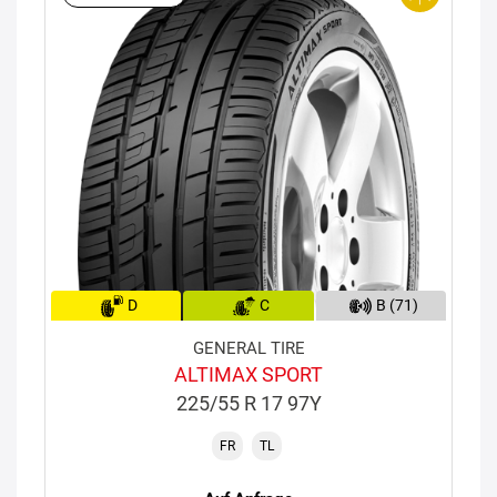
D
C
B (71)
GENERAL TIRE
ALTIMAX SPORT
225/55 R 17 97Y
FR
TL