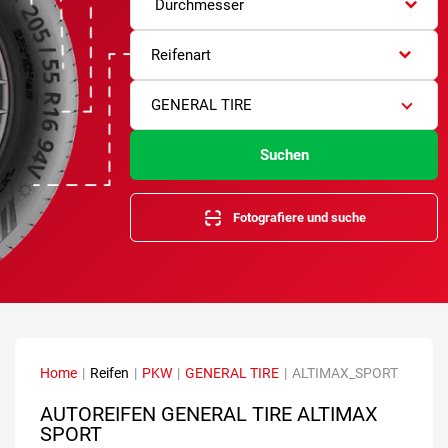
Durchmesser
Reifenart
GENERAL TIRE
Suchen
Fotografiere und suche
Home
|
Reifen
|
PKW
|
GENERAL TIRE
|
ALTIMAX_SPORT
AUTOREIFEN GENERAL TIRE ALTIMAX
SPORT