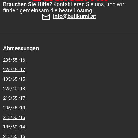
20
245-50-r-17
255-35-r-18
255-35-r-19
255-35-r-20
255-
Brauchen Sie Hilfe?
Kontaktieren Sie uns, und wir
40-r-18
255-40-r-19
255-45-r-18
265-35-r-18
275-35-r-18
finden gemeinsam die beste Lösung.
275-40-r-18
275-40-r-19
info@butikumi.at
Abmessungen
205/55 r16
225/45 r17
195/65 r15
225/40 r18
215/55 r17
235/45 r18
215/60 r16
185/60 r14
215/55 r16