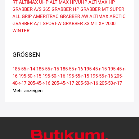
RT
ALTIMAX UHP
ALTIMAX HP/UHP
ALTIMAX HP
GRABBER A/S 365
GRABBER HP
GRABBER MT
SUPER
ALL GRIP
AMERITRAC
GRABBER AW
ALTIMAX ARCTIC
GRABBER A/T SPORT-W
GRABBER X3 MT
XP 2000
WINTER
GRÖSSEN
185-55-r-14
185-55-r-15
185-55-r-16
195-45-r-15
195-45-r-
16
195-50-r-15
195-50-r-16
195-55-r-15
195-55-r-16
205-
40-r-17
205-45-r-16
205-45-r-17
205-50-r-16
205-50-r-17
205-55-r-15
205-55-r-16
205-55-r-17
215-40-r-17
215-40-r-
Mehr anzeigen
18
215-45-r-16
215-45-r-17
215-50-r-17
215-55-r-16
215-
55-r-17
225-35-r-19
225-40-r-18
225-40-r-19
225-45-r-17
225-45-r-18
225-50-r-16
225-50-r-17
225-55-r-16
225-55-r-
17
235-35-r-19
235-40-r-18
235-40-r-19
235-45-r-17
235-
45-r-18
235-55-r-17
245-35-r-18
245-40-r-17
245-40-r-18
245-40-r-19
245-45-r-17
245-45-r-18
245-45-r-19
245-45-r-