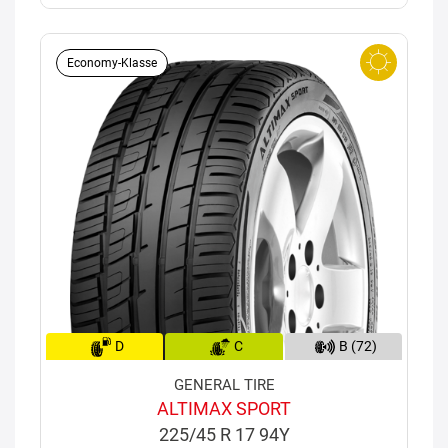
Economy-Klasse
D
C
B (72)
GENERAL TIRE
ALTIMAX SPORT
225/45 R 17 94Y