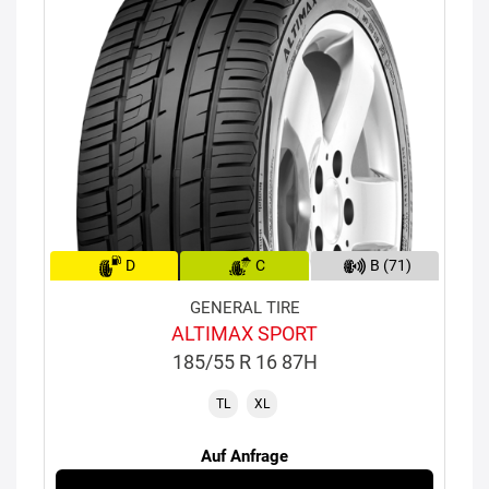
D
C
B (71)
GENERAL TIRE
ALTIMAX SPORT
185/55 R 16 87H
TL
XL
Auf Anfrage