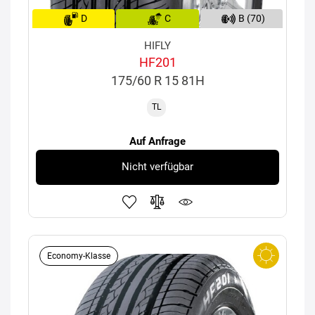
D
C
B (70)
HIFLY
HF201
175/60 R 15 81H
TL
Auf Anfrage
Nicht verfügbar
Economy-Klasse