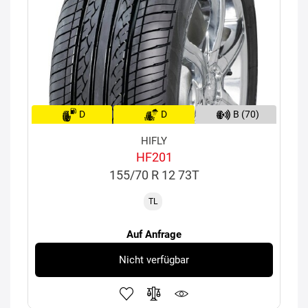
D
D
B (70)
HIFLY
HF201
155/70 R 12 73T
TL
Auf Anfrage
Nicht verfügbar