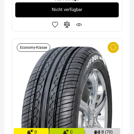
Nicht verfügbar
Economy-Klasse
D
C
B (70)