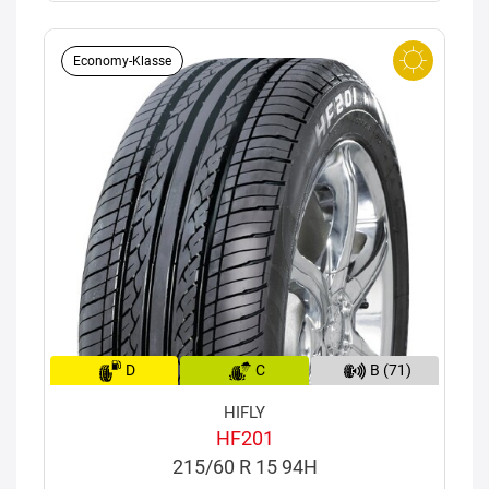
Economy-Klasse
D
C
B (71)
HIFLY
HF201
215/60 R 15 94H