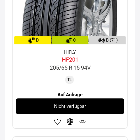
D
C
B (71)
HIFLY
HF201
205/65 R 15 94V
TL
Auf Anfrage
Nicht verfügbar