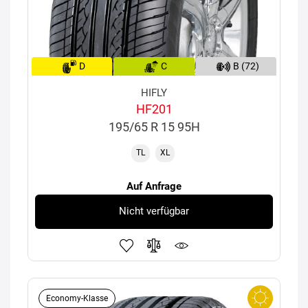
D
C
B (72)
HIFLY
HF201
195/65 R 15 95H
TL
XL
Auf Anfrage
Nicht verfügbar
Economy-Klasse