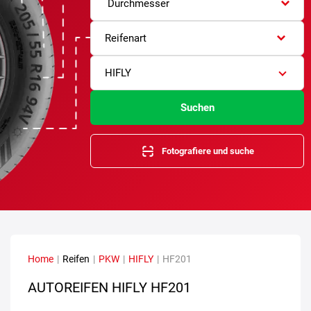
Durchmesser
Reifenart
HIFLY
Suchen
Fotografiere und suche
Home
|
Reifen
|
PKW
|
HIFLY
|
HF201
AUTOREIFEN HIFLY HF201