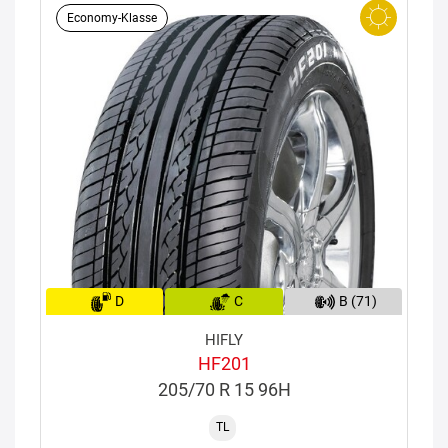
Economy-Klasse
D
C
B (71)
HIFLY
HF201
205/70 R 15 96H
TL