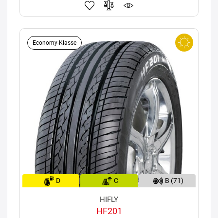
Economy-Klasse
D
C
B (71)
HIFLY
HF201