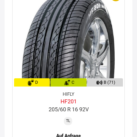
D
C
B (71)
HIFLY
HF201
205/60 R 16 92V
TL
Auf Anfrage