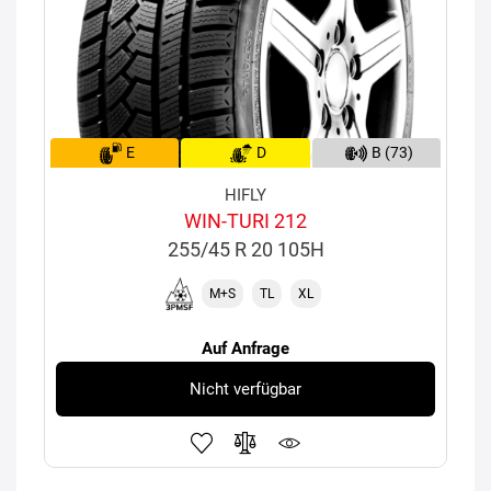
E
D
B (73)
HIFLY
WIN-TURI 212
255/45 R 20 105H
M+S
TL
XL
Auf Anfrage
Nicht verfügbar