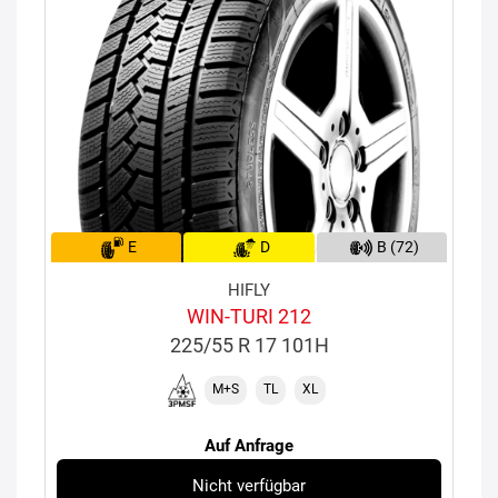
E
D
B (72)
HIFLY
WIN-TURI 212
225/55 R 17 101H
M+S
TL
XL
Auf Anfrage
Nicht verfügbar