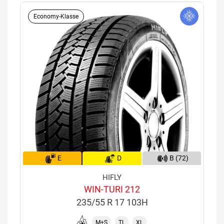
Economy-Klasse
E
D
B (72)
HIFLY
WIN-TURI 212
235/55 R 17 103H
M+S
TL
XL