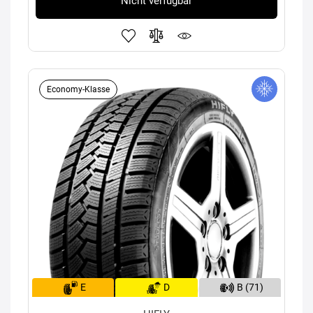
Nicht verfügbar
Economy-Klasse
E
D
B (71)