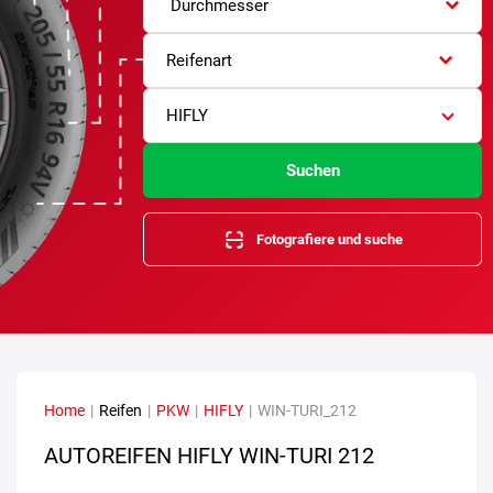
Durchmesser
Reifenart
HIFLY
Suchen
Fotografiere und suche
Home
|
Reifen
|
PKW
|
HIFLY
|
WIN-TURI_212
AUTOREIFEN HIFLY WIN-TURI 212