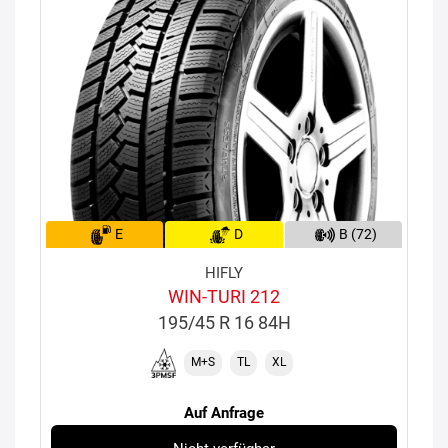
E
D
B (72)
HIFLY
WIN-TURI 212
195/45 R 16 84H
M+S
TL
XL
Auf Anfrage