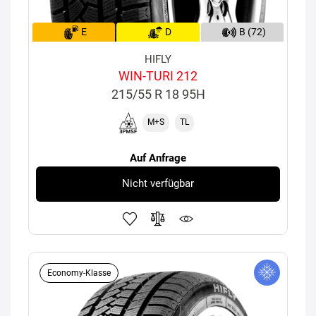
E
D
B (72)
HIFLY
WIN-TURI 212
215/55 R 18 95H
M+S
TL
Auf Anfrage
Nicht verfügbar
Economy-Klasse