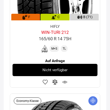
F
C
B (71)
HIFLY
WIN-TURI 212
165/60 R 14 75H
M+S
TL
Auf Anfrage
Nicht verfügbar
Economy-Klasse