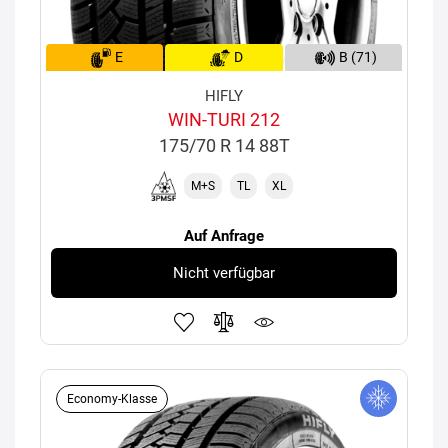
E
D
B (71)
HIFLY
WIN-TURI 212
175/70 R 14 88T
M+S
TL
XL
Auf Anfrage
Nicht verfügbar
Economy-Klasse