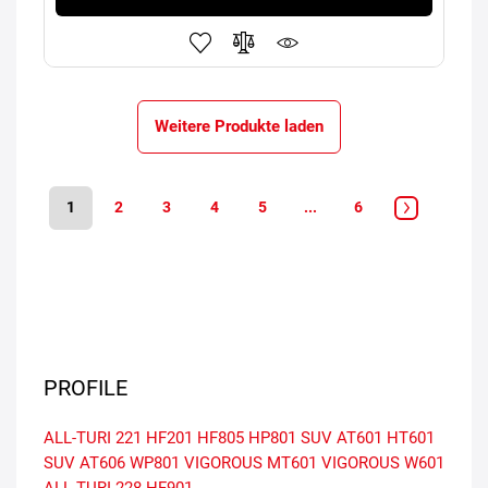
Weitere Produkte laden
1
2
3
4
5
...
6
PROFILE
ALL-TURI 221
HF201
HF805
HP801 SUV
AT601
HT601
SUV
AT606
WP801
VIGOROUS MT601
VIGOROUS W601