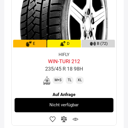
E
D
B (72)
HIFLY
WIN-TURI 212
235/45 R 18 98H
M+S
TL
XL
Auf Anfrage
Nicht verfügbar