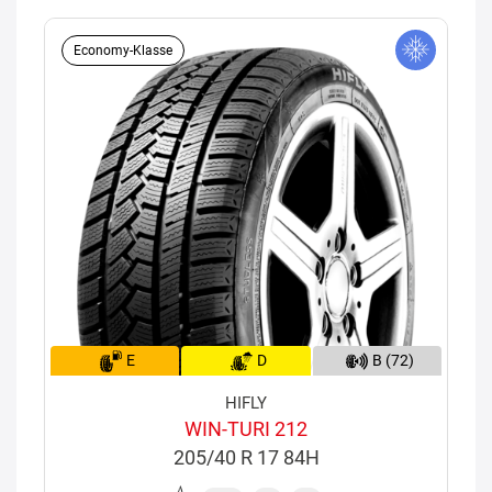
Economy-Klasse
E
D
B (72)
HIFLY
WIN-TURI 212
205/40 R 17 84H