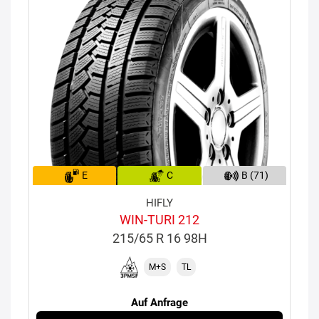
E
C
B (71)
HIFLY
WIN-TURI 212
215/65 R 16 98H
M+S
TL
Auf Anfrage