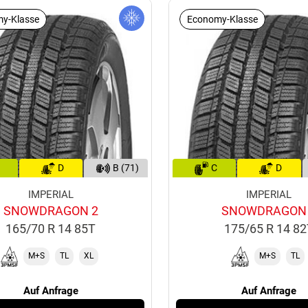
y-Klasse
Economy-Klasse
D
B (71)
C
D
IMPERIAL
IMPERIAL
SNOWDRAGON 2
SNOWDRAGON
165/70 R 14 85T
175/65 R 14 8
M+S
TL
XL
M+S
TL
Auf Anfrage
Auf Anfrage