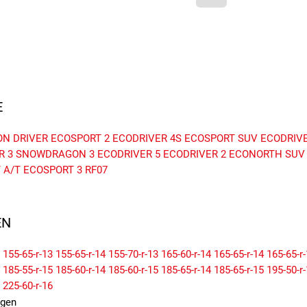
E
ON DRIVER
ECOSPORT 2
ECODRIVER 4S
ECOSPORT SUV
ECODRIVE
R 3
SNOWDRAGON 3
ECODRIVER 5
ECODRIVER 2
ECONORTH SUV
 A/T
ECOSPORT 3
RF07
N
155-65-r-13
155-65-r-14
155-70-r-13
165-60-r-14
165-65-r-14
165-65-r
185-55-r-15
185-60-r-14
185-60-r-15
185-65-r-14
185-65-r-15
195-50-r
225-60-r-16
igen