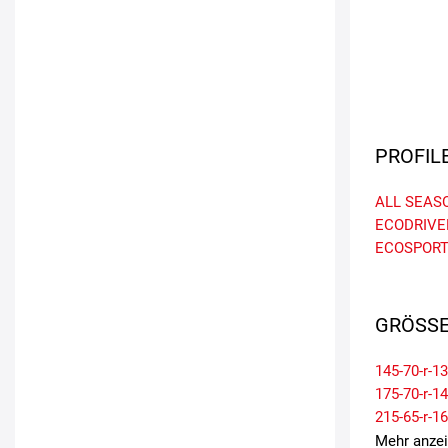
PROFIL
ALL SEAS
ECODRIVE
ECOSPORT
GRÖSSE
145-70-r-13
175-70-r-14
215-65-r-16
Mehr anze