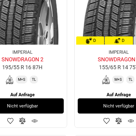
D
D
IMPERIAL
IMPERIAL
SNOWDRAGON 2
SNOWDRAGON
195/55 R 16 87H
155/65 R 14 7
M+S
TL
M+S
TL
Auf Anfrage
Auf Anfrage
Nicht verfügbar
Nicht verfügbar