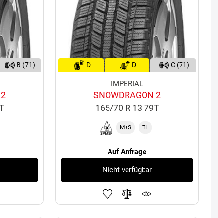
B (71)
D
D
C (71)
IMPERIAL
 2
SNOWDRAGON 2
5T
165/70 R 13 79T
M+S
TL
Auf Anfrage
Nicht verfügbar