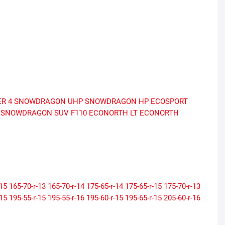
R 4
SNOWDRAGON UHP
SNOWDRAGON HP
ECOSPORT
SNOWDRAGON SUV
F110
ECONORTH LT
ECONORTH
-15
165-70-r-13
165-70-r-14
175-65-r-14
175-65-r-15
175-70-r-13
-15
195-55-r-15
195-55-r-16
195-60-r-15
195-65-r-15
205-60-r-16