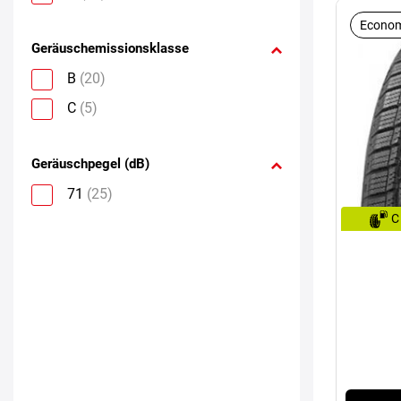
Econom
Geräuschemissionsklasse
B
(20)
C
(5)
Geräuschpegel (dB)
71
(25)
C