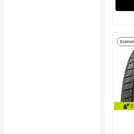
Econom
C