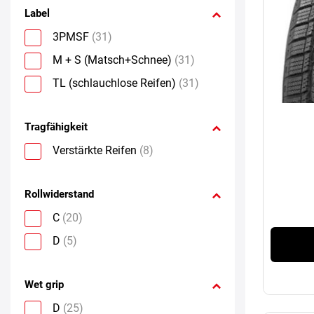
Label
3PMSF
(31)
M + S (Matsch+Schnee)
(31)
TL (schlauchlose Reifen)
(31)
Tragfähigkeit
Verstärkte Reifen
(8)
Rollwiderstand
C
(20)
D
(5)
Wet grip
D
(25)