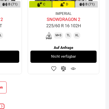
B (71)
C
D
B (71)
IMPERIAL
 2
SNOWDRAGON 2
6T
225/60 R 16 102H
L
M+S
TL
XL
Auf Anfrage
Nicht verfügbar
en