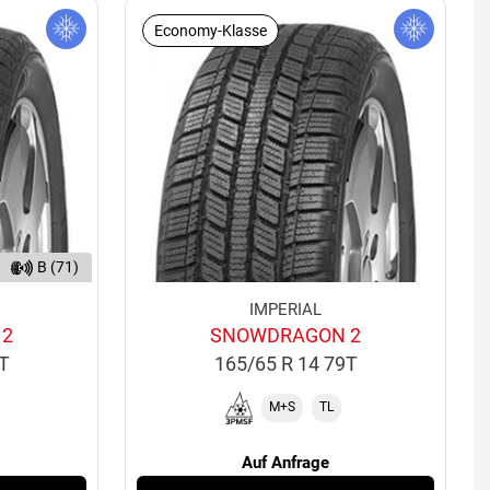
Economy-Klasse
B (71)
IMPERIAL
 2
SNOWDRAGON 2
2T
165/65 R 14 79T
M+S
TL
Auf Anfrage