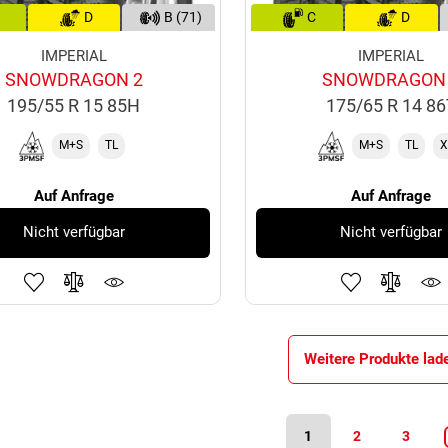
D
B (71)
C
D
IMPERIAL
IMPERIAL
SNOWDRAGON 2
SNOWDRAGON
195/55 R 15 85H
175/65 R 14 8
M+S
TL
M+S
TL
X
Auf Anfrage
Auf Anfrage
Nicht verfügbar
Nicht verfügbar
Weitere Produkte lad
1
2
3