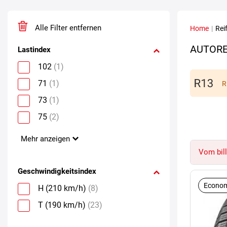
Alle Filter entfernen
Home
|
Rei
AUTORE
Lastindex
102
(1)
71
(1)
R
73
(1)
75
(2)
Mehr anzeigen
Vom bill
Geschwindigkeitsindex
Econom
H (210 km/h)
(8)
T (190 km/h)
(23)