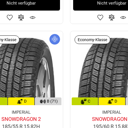
Nicht verfügbar
Nicht verfügbar
y-Klasse
Economy-Klasse
D
B (71)
C
D
IMPERIAL
IMPERIAL
SNOWDRAGON 2
SNOWDRAGON
185/55 R 15 82H
195/60 R 15 8