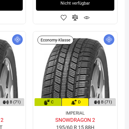
Nicht verfügbar
Economy-Klasse
B (71)
C
D
B (71)
IMPERIAL
 2
SNOWDRAGON 2
8T
195/60 R 15 88H