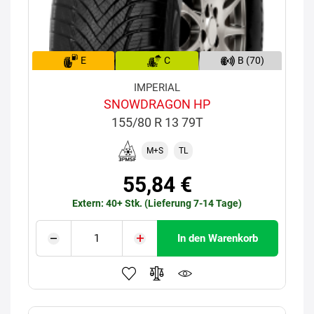
E
C
B (70)
IMPERIAL
SNOWDRAGON HP
155/80 R 13 79T
M+S
TL
55,84 €
Extern: 40+ Stk. (Lieferung 7-14 Tage)
In den Warenkorb