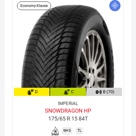
Economy-Klasse
D
C
B (70)
IMPERIAL
SNOWDRAGON HP
175/65 R 15 84T
M+S
TL