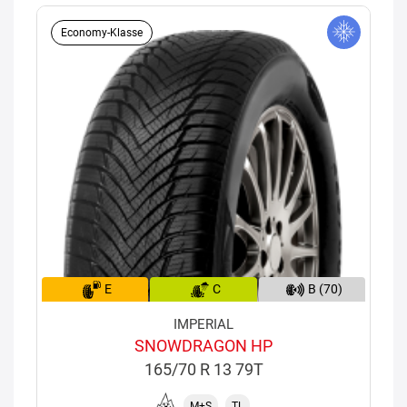
Economy-Klasse
E
C
B (70)
IMPERIAL
SNOWDRAGON HP
165/70 R 13 79T
M+S
TL