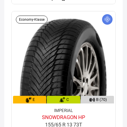
Economy-Klasse
E
C
B (70)
IMPERIAL
SNOWDRAGON HP
155/65 R 13 73T