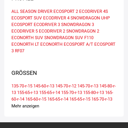
ALL SEASON DRIVER
ECOSPORT 2
ECODRIVER 4S
ECOSPORT SUV
ECODRIVER 4
SNOWDRAGON UHP
ECOSPORT
ECODRIVER 3
SNOWDRAGON 3
ECODRIVER 5
ECODRIVER 2
SNOWDRAGON 2
ECONORTH SUV
SNOWDRAGON SUV
F110
ECONORTH LT
ECONORTH
ECOSPORT A/T
ECOSPORT
3
RF07
GRÖSSEN
135-70-r-15
145-60-r-13
145-70-r-12
145-70-r-13
145-80-r-
13
155-65-r-13
155-65-r-14
155-70-r-13
155-80-r-13
165-
60-r-14
165-60-r-15
165-65-r-14
165-65-r-15
165-70-r-13
165-70-r-14
175-55-r-15
175-65-r-13
175-65-r-14
175-65-r-
Mehr anzeigen
15
175-70-r-13
175-70-r-14
175-80-r-14
185-55-r-14
185-
55-r-15
185-60-r-14
185-60-r-15
185-60-r-16
185-65-r-14
185-65-r-15
185-70-r-14
195-50-r-15
195-50-r-16
195-55-r-