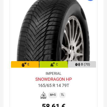
E
C
B (70)
IMPERIAL
SNOWDRAGON HP
165/65 R 14 79T
M+S
TL
58,61 €