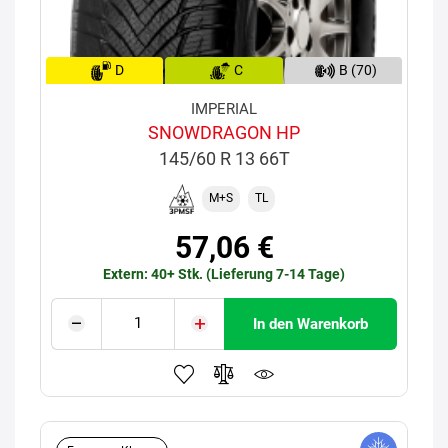
D
C
B (70)
IMPERIAL
SNOWDRAGON HP
145/60 R 13 66T
M+S
TL
57,06 €
Extern: 40+ Stk. (Lieferung 7-14 Tage)
In den Warenkorb