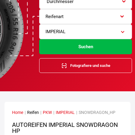
Durchmesser
Reifenart
IMPERIAL
Suchen
Fotografiere und suche
Home
|
Reifen
|
PKW
|
IMPERIAL
|
SNOWDRAGON_HP
AUTOREIFEN IMPERIAL SNOWDRAGON
HP