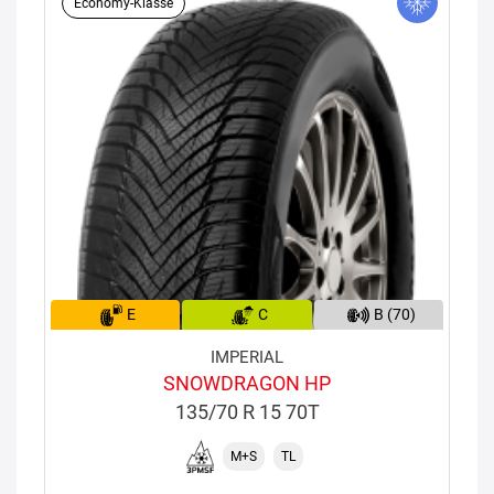
Economy-Klasse
E
C
B (70)
IMPERIAL
SNOWDRAGON HP
135/70 R 15 70T
M+S
TL