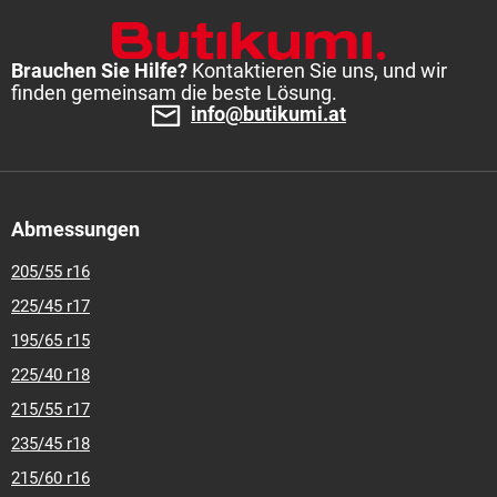
15
195-55-r-16
195-55-r-20
195-60-r-15
195-60-r-16
195-
65-r-14
195-65-r-15
195-70-r-14
195-70-r-15
205-55-r-16
205-60-r-15
205-60-r-16
205-65-r-15
205-65-r-16
205-70-r-
Brauchen Sie Hilfe?
Kontaktieren Sie uns, und wir
finden gemeinsam die beste Lösung.
15
215-60-r-16
215-65-r-15
215-65-r-16
215-70-r-15
225-
info@butikumi.at
60-r-16
Abmessungen
205/55 r16
225/45 r17
195/65 r15
225/40 r18
215/55 r17
235/45 r18
215/60 r16