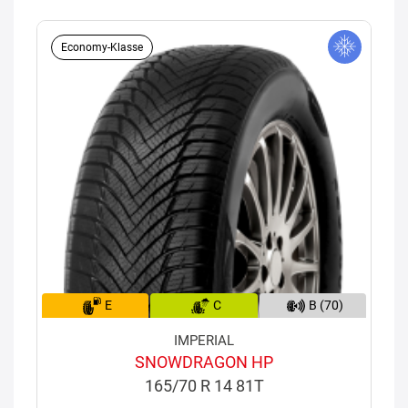
Economy-Klasse
E
C
B (70)
IMPERIAL
SNOWDRAGON HP
165/70 R 14 81T