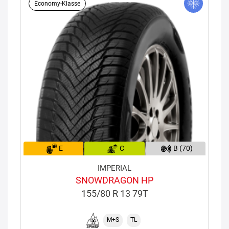
Economy-Klasse
E
C
B (70)
IMPERIAL
SNOWDRAGON HP
155/80 R 13 79T
M+S
TL