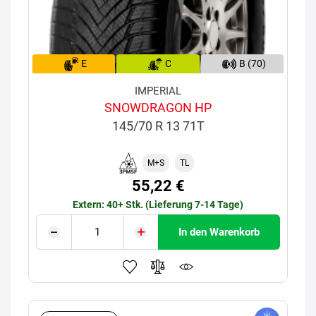
E
C
B (70)
IMPERIAL
SNOWDRAGON HP
145/70 R 13 71T
M+S
TL
55,22 €
Extern: 40+ Stk. (Lieferung 7-14 Tage)
In den Warenkorb