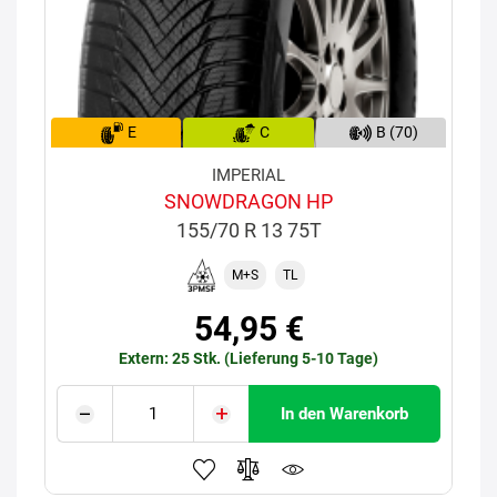
E
C
B (70)
IMPERIAL
SNOWDRAGON HP
155/70 R 13 75T
M+S
TL
54,95 €
Extern: 25 Stk. (Lieferung 5-10 Tage)
In den Warenkorb