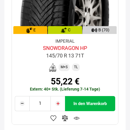
E
C
B (70)
IMPERIAL
SNOWDRAGON HP
145/70 R 13 71T
M+S
TL
55,22 €
Extern: 40+ Stk. (Lieferung 7-14 Tage)
In den Warenkorb