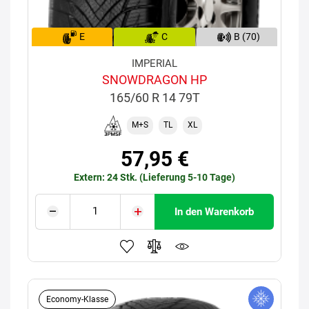
E
C
B (70)
IMPERIAL
SNOWDRAGON HP
165/60 R 14 79T
M+S
TL
XL
57,95 €
Extern: 24 Stk. (Lieferung 5-10 Tage)
In den Warenkorb
Economy-Klasse