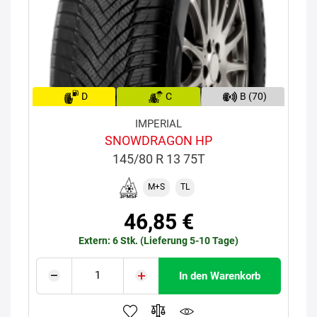
D
C
B (70)
IMPERIAL
SNOWDRAGON HP
145/80 R 13 75T
M+S
TL
46,85 €
Extern: 6 Stk. (Lieferung 5-10 Tage)
In den Warenkorb