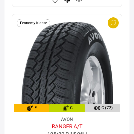
Economy-Klasse
E
C
C (72)
AVON
RANGER A/T