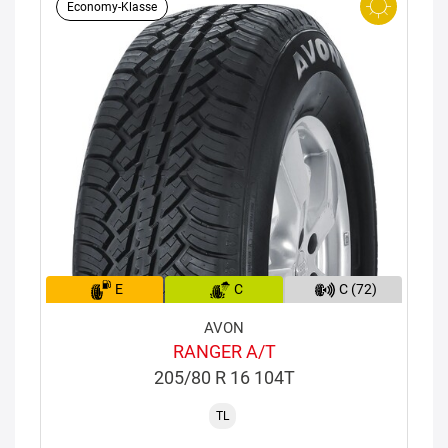
Economy-Klasse
E
C
C (72)
AVON
RANGER A/T
205/80 R 16 104T
TL