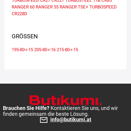
TURBOSPEED CR27
CR227
TURBOSTEEL 11B
CR85
RANGER 60
RANGER 55
RANGER TSE+
TURBOSPEED
CR228D
GRÖSSEN
195-80-r-15
205-80-r-16
215-80-r-15
Brauchen Sie Hilfe?
Kontaktieren Sie uns, und wir
finden gemeinsam die beste Lösung.
info@butikumi.at