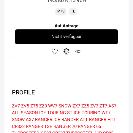
195/80 R 15 96H
M+S
TL
Auf Anfrage
Nicht verfügbar
PROFILE
ZV7
ZV5
ZT5
ZZ3
WV7 SNOW
ZX7
ZZ5
ZV3
ZT7
AS7
ALL SEASON
ICE TOURING ST
ICE TOURING
WT7
SNOW
AX7
RANGER ICE
RANGER ATT
RANGER HTT
CR322
RANGER TSE
RANGER 70
RANGER 65