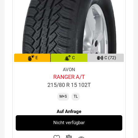
E
C
C (72)
AVON
RANGER A/T
215/80 R 15 102T
M+S
TL
Auf Anfrage
Nicht verfügbar