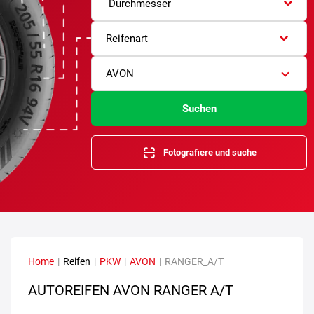
Durchmesser
Reifenart
AVON
Suchen
Fotografiere und suche
Home
|
Reifen
|
PKW
|
AVON
|
RANGER_A/T
AUTOREIFEN AVON RANGER A/T