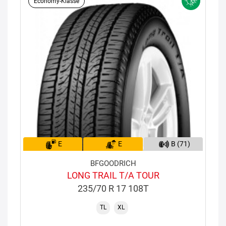
Economy-Klasse
E
E
B (71)
BFGOODRICH
LONG TRAIL T/A TOUR
235/70 R 17 108T
TL
XL