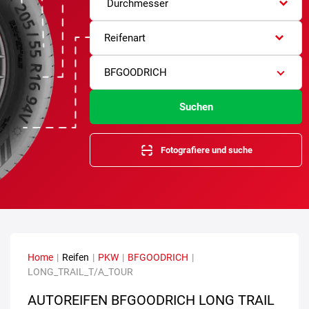
Durchmesser
Reifenart
BFGOODRICH
Suchen
Fotografiere und suche
Home
|
Reifen
|
PKW
|
BFGOODRICH
|
LONG_TRAIL_T/A_TOUR
AUTOREIFEN BFGOODRICH LONG TRAIL