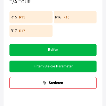
T/A TOUR
R15
R16
R17
Reifen
Filtern Sie die Parameter
Sortieren