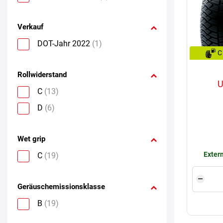
Verkauf
DOT-Jahr 2022
(1)
C
Rollwiderstand
U
C
(13)
D
(6)
Wet grip
Extern
C
(19)
Geräuschemissionsklasse
B
(19)