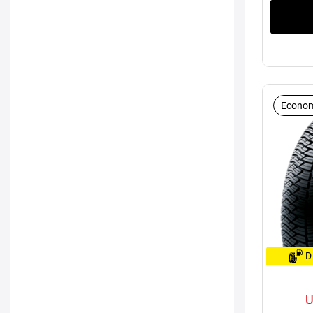
Econom
D
U