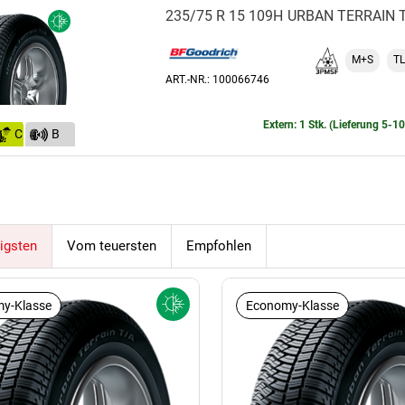
235/75 R 15 109H
URBAN TERRAIN 
M+S
TL
ART.-NR.: 100066746
Extern: 1 Stk. (Lieferung 5-1
C
B
(72)
igsten
Vom teuersten
Empfohlen
y-Klasse
Economy-Klasse