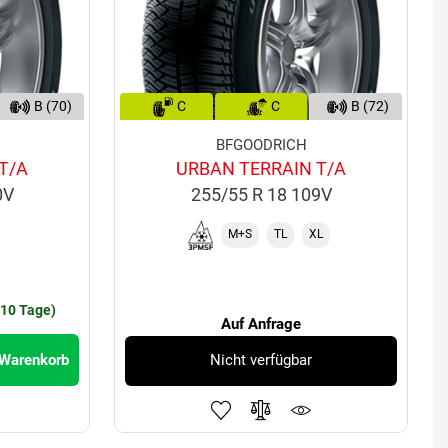
B (70)
C
C
B (72)
BFGOODRICH
T/A
URBAN TERRAIN T/A
0V
255/55 R 18 109V
M+S
TL
XL
€
-10 Tage)
Auf Anfrage
 Warenkorb
Nicht verfügbar