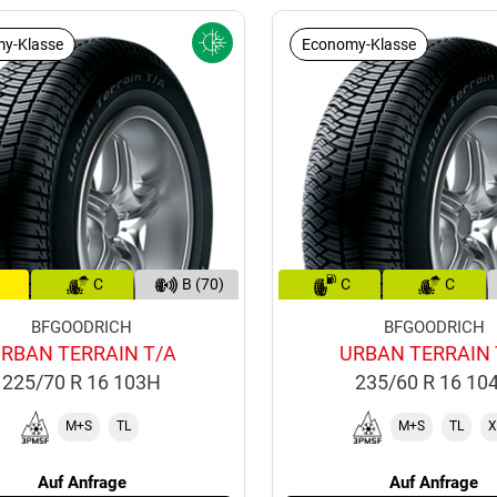
y-Klasse
Economy-Klasse
C
B (70)
C
C
BFGOODRICH
BFGOODRICH
RBAN TERRAIN T/A
URBAN TERRAIN 
225/70 R 16 103H
235/60 R 16 10
M+S
TL
M+S
TL
X
Auf Anfrage
Auf Anfrage