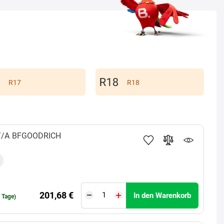
R17
R18
T/A
BFGOODRICH
201,68 €
In den Warenkorb
0 Tage)