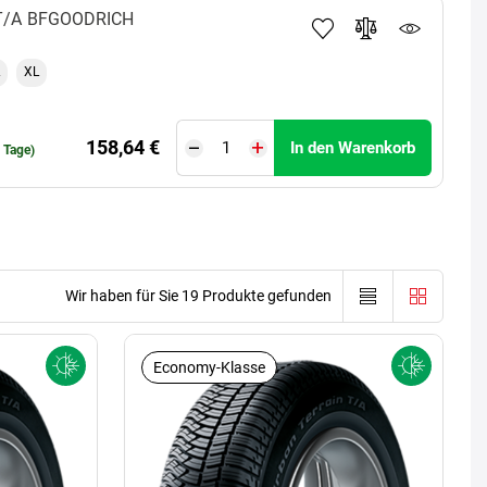
T/A
BFGOODRICH
XL
158,64 €
In den Warenkorb
0 Tage)
Wir haben für Sie 19 Produkte gefunden
Economy-Klasse