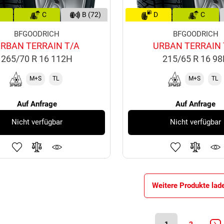
C
B (72)
D
C
BFGOODRICH
BFGOODRICH
RBAN TERRAIN T/A
URBAN TERRAIN 
265/70 R 16 112H
215/65 R 16 9
M+S
TL
M+S
TL
Auf Anfrage
Auf Anfrage
Nicht verfügbar
Nicht verfügbar
Weitere Produkte lad
1
2