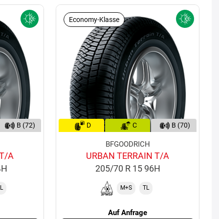
Economy-Klasse
B (72)
D
C
B (70)
BFGOODRICH
T/A
URBAN TERRAIN T/A
4H
205/70 R 15 96H
L
M+S
TL
Auf Anfrage