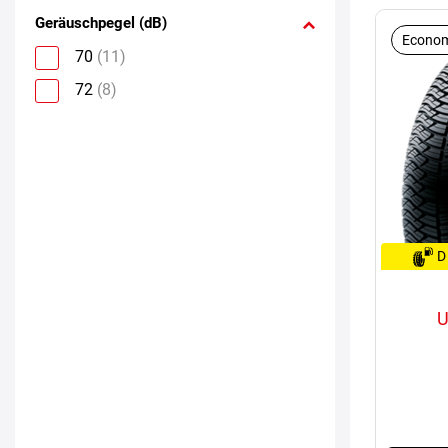
Geräuschpegel (dB)
Econom
70
(11)
72
(8)
D
U