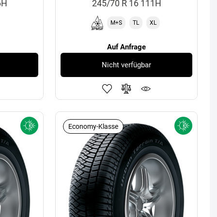
6H
245/70 R 16 111H
M+S
TL
XL
Auf Anfrage
Nicht verfügbar
Economy-Klasse