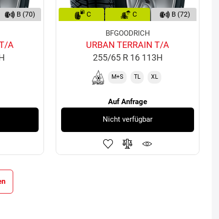
B (70)
C
C
B (72)
BFGOODRICH
T/A
URBAN TERRAIN T/A
8H
255/65 R 16 113H
M+S
TL
XL
Auf Anfrage
Nicht verfügbar
en