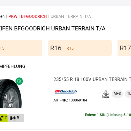
fen
|
PKW
|
BFGOODRICH
|
URBAN_TERRAIN_T/A
IFEN BFGOODRICH URBAN TERRAIN T/A
15
R16
EMPFEHLUNG
235/55 R 18 100V
URBAN TERRAIN 
M+S
TL
ART.-NR.: 100069184
Extern: 1 Stk. (Lieferung 5-1
C
B
(70)