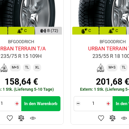
C
B (72)
C
C
BFGOODRICH
BFGOODRICH
RBAN TERRAIN T/A
URBAN TERRAIN 
235/75 R 15 109H
235/55 R 18 10
M+S
TL
XL
M+S
TL
158,64 €
201,68 
: 1 Stk. (Lieferung 5-10 Tage)
Extern: 1 Stk. (Lieferung 5
In den Warenkorb
In den