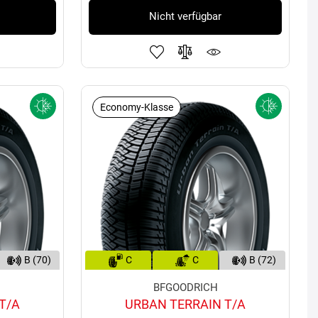
Nicht verfügbar
Economy-Klasse
B (70)
C
C
B (72)
BFGOODRICH
T/A
URBAN TERRAIN T/A