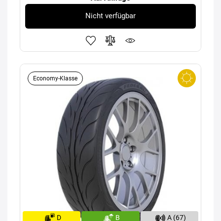
Nicht verfügbar
Economy-Klasse
D
B
A (67)