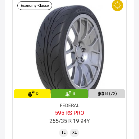
Economy-Klasse
D
B
B (72)
FEDERAL
595 RS PRO
265/35 R 19 94Y
TL
XL