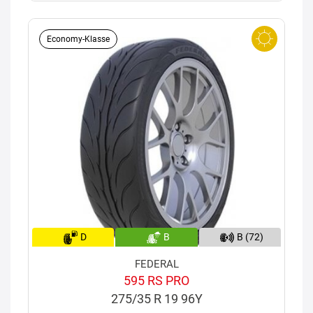
Economy-Klasse
D
B
B (72)
FEDERAL
595 RS PRO
275/35 R 19 96Y