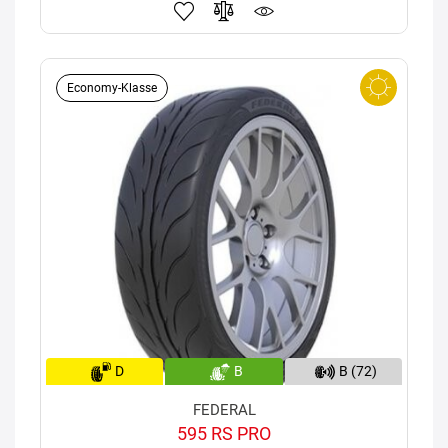
Economy-Klasse
D
B
B (72)
FEDERAL
595 RS PRO