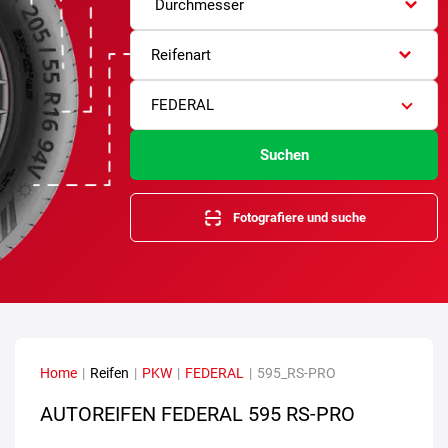
Durchmesser
Reifenart
FEDERAL
Suchen
Fotografiere und suche
Home
|
Reifen
|
PKW
|
FEDERAL
|
595_RS-PRO
AUTOREIFEN FEDERAL 595 RS-PRO