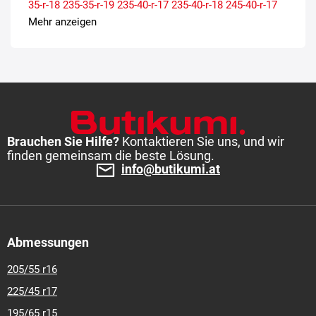
35-r-18
235-35-r-19
235-40-r-17
235-40-r-18
245-40-r-17
245-40-r-18
245-40-r-19
255-35-r-18
255-35-r-19
255-40-r-
Mehr anzeigen
17
265-35-r-18
265-35-r-19
265-40-r-18
275-35-r-18
275-
35-r-19
Brauchen Sie Hilfe?
Kontaktieren Sie uns, und wir
finden gemeinsam die beste Lösung.
info@butikumi.at
Abmessungen
205/55 r16
225/45 r17
195/65 r15