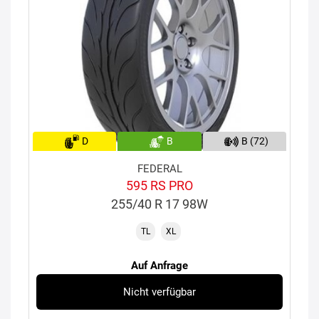
D
B
B (72)
FEDERAL
595 RS PRO
255/40 R 17 98W
TL
XL
Auf Anfrage
Nicht verfügbar