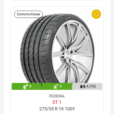
Economy-Klasse
B
B
A (70)
FEDERAL
ST 1
275/35 R 19 100Y