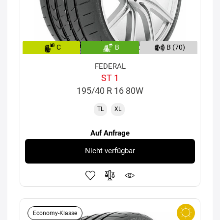
C
B
B (70)
FEDERAL
ST 1
195/40 R 16 80W
TL
XL
Auf Anfrage
Nicht verfügbar
Economy-Klasse