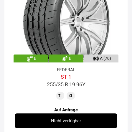
B
B
A (70)
FEDERAL
ST 1
255/35 R 19 96Y
TL
XL
Auf Anfrage
Nicht verfügbar