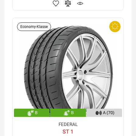
Economy-Klasse
B
B
A (70)
FEDERAL
ST 1