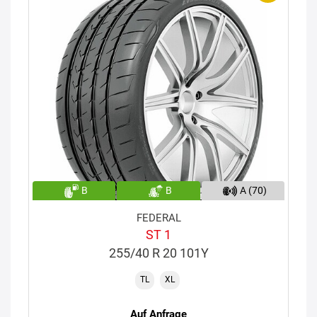
B
B
A (70)
FEDERAL
ST 1
255/40 R 20 101Y
TL
XL
Auf Anfrage