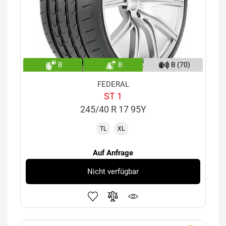
B
B
B (70)
FEDERAL
ST 1
245/40 R 17 95Y
TL
XL
Auf Anfrage
Nicht verfügbar