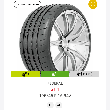
Economy-Klasse
C
B
B (70)
FEDERAL
ST 1
195/45 R 16 84V
TL
XL