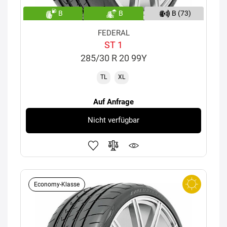
B
B
B (73)
FEDERAL
ST 1
285/30 R 20 99Y
TL
XL
Auf Anfrage
Nicht verfügbar
Economy-Klasse