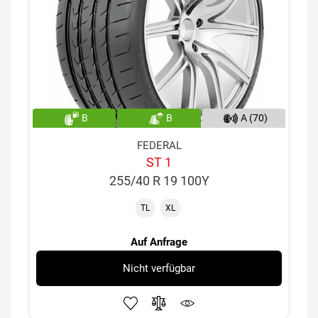
B
B
A (70)
FEDERAL
ST 1
255/40 R 19 100Y
TL
XL
Auf Anfrage
Nicht verfügbar