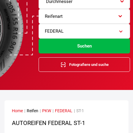
Durchmesser
Reifenart
FEDERAL
Suchen
Fotografiere und suche
Home
|
Reifen
|
PKW
|
FEDERAL
|
ST-1
AUTOREIFEN FEDERAL ST-1