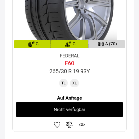
C
C
A (70)
FEDERAL
F60
265/30 R 19 93Y
TL
XL
Auf Anfrage
Nicht verfügbar