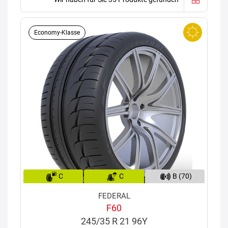
Economy-Klasse
C
C
B (70)
FEDERAL
F60
245/35 R 21 96Y