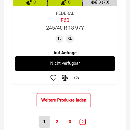
C
C
B (70)
FEDERAL
F60
245/40 R 18 97Y
TL
XL
Auf Anfrage
Nicht verfügbar
Weitere Produkte laden
1
2
3