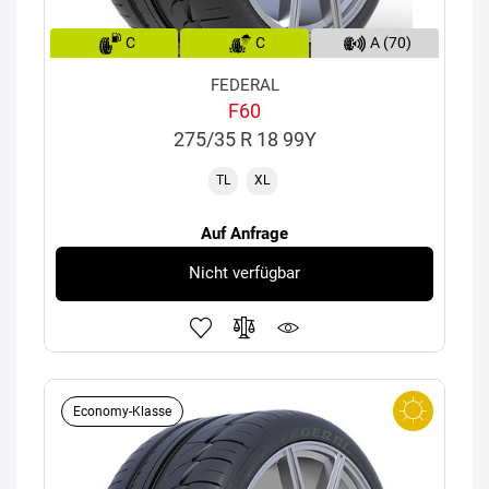
C
C
A (70)
FEDERAL
F60
275/35 R 18 99Y
TL
XL
Auf Anfrage
Nicht verfügbar
Economy-Klasse