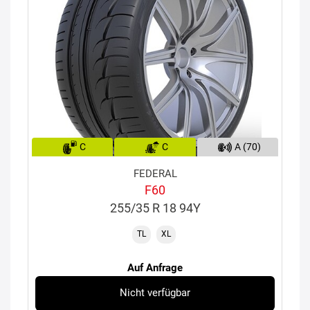
C
C
A (70)
FEDERAL
F60
255/35 R 18 94Y
TL
XL
Auf Anfrage
Nicht verfügbar