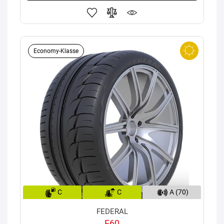
Economy-Klasse
C
C
A (70)
FEDERAL
F60