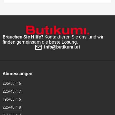
35-r-19
275-35-r-20
275-35-r-21
275-40-r-20
285-30-r-19
285-30-r-20
285-30-r-21
285-35-r-19
295-30-r-20
295-35-r-
18
305-30-r-19
305-30-r-20
Brauchen Sie Hilfe?
Kontaktieren Sie uns, und wir
finden gemeinsam die beste Lösung.
info@butikumi.at
Abmessungen
205/55 r16
225/45 r17
195/65 r15
225/40 r18