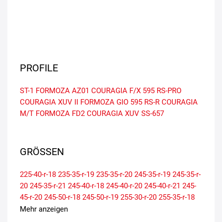
PROFILE
ST-1
FORMOZA AZ01
COURAGIA F/X
595 RS-PRO
COURAGIA XUV II
FORMOZA GIO
595 RS-R
COURAGIA
M/T
FORMOZA FD2
COURAGIA XUV
SS-657
GRÖSSEN
225-40-r-18
235-35-r-19
235-35-r-20
245-35-r-19
245-35-r-
20
245-35-r-21
245-40-r-18
245-40-r-20
245-40-r-21
245-
45-r-20
245-50-r-18
245-50-r-19
255-30-r-20
255-35-r-18
255-35-r-19
255-35-r-20
255-40-r-19
265-30-r-19
265-30-r-
Mehr anzeigen
20
265-35-r-19
265-35-r-20
265-35-r-21
275-35-r-18
275-