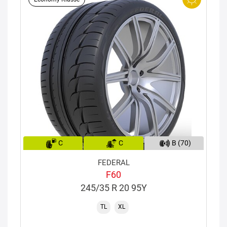
C
C
B (70)
FEDERAL
F60
245/35 R 20 95Y
TL
XL