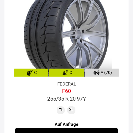
C
C
A (70)
FEDERAL
F60
255/35 R 20 97Y
TL
XL
Auf Anfrage