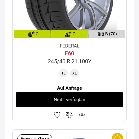
C
C
B (70)
FEDERAL
F60
245/40 R 21 100Y
TL
XL
Auf Anfrage
Nicht verfügbar
Economy-Klasse