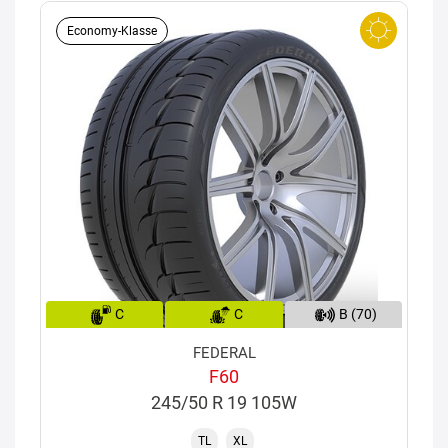
Economy-Klasse
C
C
B (70)
FEDERAL
F60
245/50 R 19 105W
TL
XL