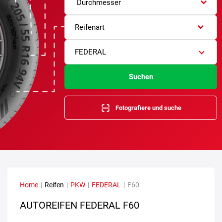
Durchmesser
Reifenart
FEDERAL
Suchen
Fotografiere und suche
Home
|
Reifen
|
PKW
|
FEDERAL
|
F60
AUTOREIFEN FEDERAL F60