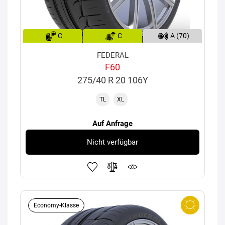
C
C
A (70)
FEDERAL
F60
275/40 R 20 106Y
TL
XL
Auf Anfrage
Nicht verfügbar
Economy-Klasse