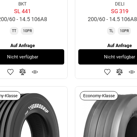
BKT
DELI
SL 441
SG 319
200/60 - 14.5 106A8
200/60 - 14.5 106A
TT
10PR
TL
10PR
Auf Anfrage
Auf Anfrage
Nicht verfügbar
Nicht verfügbar
y-Klasse
Economy-Klasse