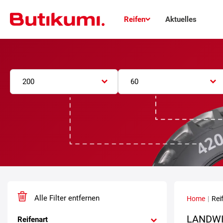
Reifen
Aktuelles
200
60
Alle Filter entfernen
Home
|
Rei
LANDWI
Reifenart