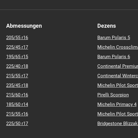
21-7-r-10
2
23,1-18-r-2
15
27-10-r-
15
31-15,5-
Abmessungen
Dezens
39
45-65-r-
190-65-r-15
205/55 r16
Barum Polaris 5
210-95-r-18
225/45 r17
Michelin Crossclim
215-80-r-15
195/65 r15
Barum Polaris 6
240-60-r-12
28
255-75-r
225/40 r18
Continental Premiu
265-70-r-16
215/55 r17
Continental Winter
44
270-95-
235/45 r18
Michelin Pilot Sport
80-r-18
280
300-65-r-16
215/60 r16
Pirelli Scorpion
52
305-70-r
185/60 r14
Michelin Primacy 4
70-r-24
320
215/55 r16
Michelin Pilot Sport
90-r-42
320
340-60-r-16
225/50 r17
Bridgestone Blizza
36
340-85-
r-17,5
360-