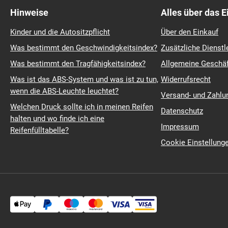
55-r-16,5
3
Hinweise
Alles über das 
380-85-r-38
Kinder und die Autositzpflicht
Über den Einkauf
45-r-17,5
4
70-r-24
400
Was bestimmt den Geschwindigkeitsindex?
Zusätzliche Dienstl
65-r-30
420
Was bestimmt den Tragfähigkeitsindex?
Allgemeine Geschä
90-r-30
420
70-r-28
440
Was ist das ABS-System und was ist zu tun,
Widerrufsrecht
r-17
450-95
wenn die ABS-Leuchte leuchtet?
Versand- und Zahl
85-r-46
480
Welchen Druck sollte ich in meinen Reifen
Datenschutz
80-r-34
480
halten und wo finde ich eine
45-r-20
500
Impressum
Reifenfülltabelle?
65-r-17
500
Cookie Einstellung
70-r-38
520
65-r-34
540
22,5
560-60
22,5
600-50
600-65-r-34
70-r-26
620
650-55-r-22