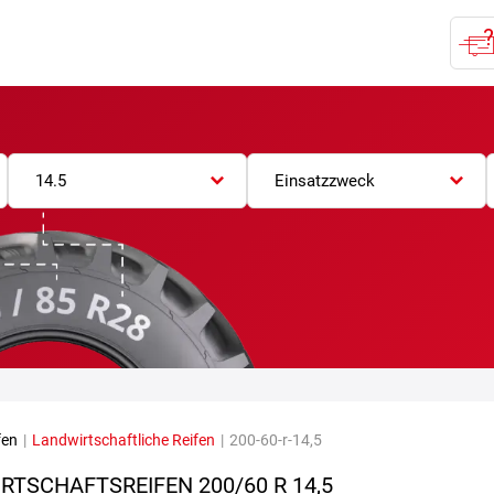
14.5
Einsatzzweck
fen
|
Landwirtschaftliche Reifen
|
200-60-r-14,5
RTSCHAFTSREIFEN
200/60 R 14,5