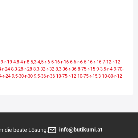
19-r-19
4,8-4-r-8
5,3-4,5-r-6
5-16-r-16
6-6-r-6
6-16-r-16
7-12-r-12
4-r-24
8,3-28-r-28
8,3-32-r-32
8,3-36-r-36
8-75-r-15
9-3,5-r-4
9-70-
4-r-24
9,5-30-r-30
9,5-36-r-36
10-75-r-12
10-75-r-15,3
10-80-r-12
r-24
11,2-28-r-28
11-65-r-12
10,5-65-r-16
10,5-80-r-18
10,50-80-r-
2,4-28-r-28
12-75-r-18
11,5-80-r-15,3
12-80-r-20
12,4-80-r-28
13-
-15,3
12,5-80-r-18
12,50-80-r-18
13,6-12-r-20
13,6-12-r-28
13,6-
-r-28
14,9-13-r-30
14,9-13-r-46
15-17-r-17
14,9-24-r-24
14,9-26-r-
-18
15,5-70-r-18
16-70-r-20
16-70-r-24
15,5-80-r-24
15,5-80-r-25
8
16,9-30-r-30
16,9-34-r-34
16,5-70-r-18
16,5-85-r-24
16,5-85-r-28
18,4-15-r-26
18,4-15-r-28
18,4-15-r-30
18,4-15-r-34
18,4-15-r-38
info@butikumi.at
m die beste Lösung.
-17
20-8-r-8
20-8-r-10
20-10-r-8
20-10-r-9
20-10-r-10
20-12-r-10