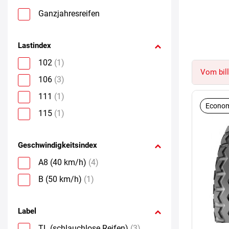
Ganzjahresreifen
Lastindex
102
(1)
Vom bill
106
(3)
111
(1)
Econom
115
(1)
Geschwindigkeitsindex
A8 (40 km/h)
(4)
B (50 km/h)
(1)
Label
TL (schlauchlose Reifen)
(3)