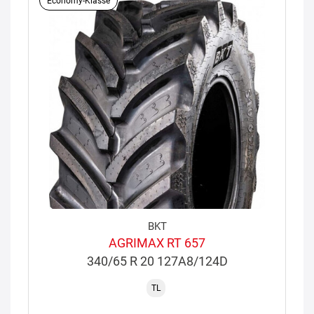
Economy-Klasse
BKT
AGRIMAX RT 657
340/65 R 20 127A8/124D
TL