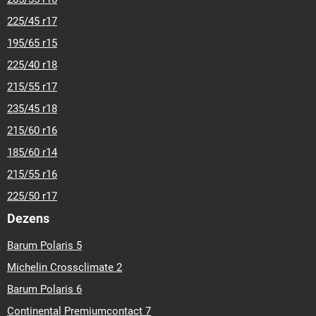
15,5-55-r-18
15,5-60-r-18
15,5-70-r-18
16-70-r-20
16-70-r-
225/45 r17
24
15,5-80-r-24
15,5-80-r-25
16,5-6,5-r-8
17-8-r-8
16,9-14-r-
195/65 r15
24
16,9-14-r-26
16,9-14-r-30
16,9-14-r-34
16,9-28-r-28
16,9-30-r-30
16,9-34-r-34
16,5-70-r-18
16,5-85-r-24
16,5-
225/40 r18
85-r-28
18-7-r-8
18-6,5-r-8
18-7,5-r-8
18-8-r-10
18-8,5-r-8
215/55 r17
18-8,5-r-10
18-9,5-r-8
18-10,5-r-10
18,4-15-r-26
18,4-15-r-
28
18,4-15-r-30
18,4-15-r-34
18,4-15-r-38
18,4-15-r-42
235/45 r18
18,4-15-r-46
18,4-30-r-30
18,4-34-r-34
17,5-80-r-25
18,5-
215/60 r16
8,5-r-8
19-45-r-17
20-8-r-8
20-8-r-10
20-10-r-8
20-10-r-9
185/60 r14
20-10-r-10
20-12-r-10
21-7-r-10
20,5-8-r-10
21-11-r-10
21-
80-r-20
20,5-80-r-25
22-10-r-10
22-11-r-10
23-9-r-10
23-
215/55 r16
8,5-r-12
23-8,5-r-14
22,5-10-r-8
23-9,5-r-12
23-10,5-r-12
225/50 r17
23,1-18-r-26
23-80-r-5
24-8,5-r-14
24-9,5-r-12
24-12-r-12
Dezens
24-13-r-12
23,5-80-r-25
25-8,5-r-12
25-8,5-r-14
25-10,5-r-
12
25-10,5-r-15
26-12-r-12
27-8,5-r-15
27-10-r-12
27-9,5-r-
Barum Polaris 5
15
27-10-r-15,3
27-10,5-r-15
26,5-80-r-25
28-9-r-15
29-
Michelin Crossclimate 2
12,5-r-15
29-13,5-r-15
29-14-r-15
30-11,5-r-14,5
29,5-80-r-
25
31-13,5-r-15
31-15,5-r-15
33-12,5-r-15
33-15,5-r-15
33-
Barum Polaris 6
16-r-16,1
33-18-r-16,1
35-65-r-33
36-12,5-r-16,5
41-14-r-20
Continental Premiumcontact 7