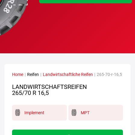
Home
|
Reifen
|
Landwirtschaftliche Reifen
|
265-70-r-16,5
LANDWIRTSCHAFTSREIFEN
265/70 R 16,5
Implement
MPT