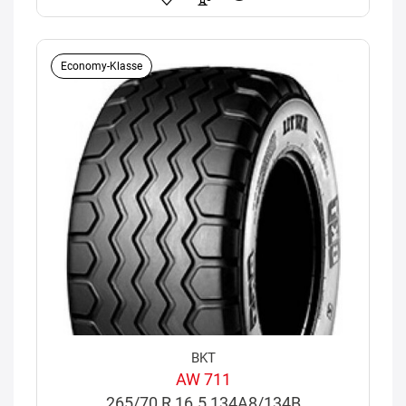
Economy-Klasse
BKT
AW 711
265/70 R 16.5 134A8/134B