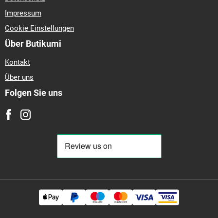
17
420-65-r-20
420-65-r-24
420-65-r-28
420-65-r-30
420-
Impressum
70-r-24
420-70-r-28
420-70-r-30
420-75-r-20
420-80-r-46
420-85-r-24
420-85-r-26
420-85-r-28
420-85-r-30
420-85-r-
Cookie Einstellungen
34
420-85-r-38
420-90-r-30
420-90-r-34
420-95-r-50
425-
Über Butikumi
50-r-18
425-55-r-17
425-70-r-18
425-75-r-20
440-50-r-17
440-55-r-18
440-65-r-20
440-65-r-24
440-65-r-28
440-70-r-
Kontakt
28
440-80-r-24
440-80-r-28
440-80-r-30
440-80-r-34
445-
Über uns
45-r-19,5
445-50-r-22,5
445-65-r-22,5
445-70-r-19,5
445-
Folgen Sie uns
70-r-22,5
445-70-r-24
450-55-r-17
450-95-r-25
455-70-r-20
455-70-r-24
460-65-r-22,5
460-65-r-24
460-70-r-24
460-85-
r-26
460-85-r-30
460-85-r-34
460-85-r-38
460-85-r-42
460-
85-r-46
480-45-r-17
480-65-r-24
480-65-r-28
480-70-r-24
480-70-r-26
480-70-r-28
480-70-r-30
480-70-r-34
480-70-r-
38
480-80-r-26
480-80-r-30
480-80-r-34
480-80-r-38
480-
80-r-42
480-80-r-46
480-80-r-50
480-95-r-25
480-95-r-50
480-95-r-54
485-45-r-17
495-70-r-24
495-70-r-30
500-40-r-
17
500-45-r-20
500-45-r-22,5
500-45-r-225
500-50-r-17
500-50-r-20
500-50-r-22,5
500-55-r-15,5
500-55-r-17
500-
55-r-20
500-60-r-22,5
500-60-r-26,5
500-65-r-17
500-65-r-
24
500-70-r-24
500-70-r-28
500-80-r-28
500-85-r-24
500-