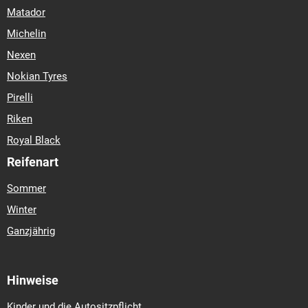
255-80-r-12
260-65-r-16
260-70-r-15,3
260-70-r-16
260-70-
Matador
r-16,5
260-70-r-18
260-70-r-20
260-75-r-15,3
260-80-r-20
265-70-r-16
265-70-r-16,5
265-85-r-15
270-65-r-16
270-65-
Michelin
r-18
270-75-r-16
270-80-r-32
270-80-r-36
270-95-r-32
270-
Nexen
95-r-36
270-95-r-38
270-95-r-42
270-95-r-44
270-95-r-46
Nokian Tyres
270-95-r-48
270-95-r-54
275-80-r-20
280-60-r-15,5
280-65-
r-16
280-70-r-15
280-70-r-16
280-70-r-18
280-70-r-20
280-
Pirelli
75-r-22,5
280-80-r-18
280-80-r-20
280-85-r-20
280-85-r-24
Riken
280-85-r-28
285-80-r-16
290-90-r-20
290-90-r-38
290-95-r-
Royal Black
34
300-55-r-14,5
300-60-r-12
300-65-r-12
300-65-r-16
300-
65-r-18
300-70-r-16,5
300-70-r-20
300-75-r-18
300-80-r-
Reifenart
15,3
300-80-r-24
300-85-r-42
300-90-r-24
300-95-r-42
300-
Sommer
95-r-46
300-95-r-52
305-70-r-16,5
310-80-r-22,5
315-55-r-
12
315-55-r-16
315-80-r-18
315-80-r-22,5
320-55-r-15
320-
Winter
60-r-12
320-65-r-16
320-65-r-18
320-70-r-20
320-70-r-24
Ganzjährig
320-70-r-28
320-80-r-18
320-80-r-42
320-85-r-20
320-85-r-
24
320-85-r-28
320-85-r-32
320-85-r-34
320-85-r-36
320-
85-r-38
320-90-r-32
320-90-r-42
320-90-r-46
320-90-r-50
Hinweise
320-90-r-54
320-95-r-46
320-105-r-46
320-105-r-50
320-
105-r-54
325-70-r-18
335-80-r-18
335-80-r-20
340-55-r-16
Kinder und die Autositzpflicht