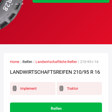
Home
|
Reifen
|
Landwirtschaftliche Reifen
|
210-95-r-16
LANDWIRTSCHAFTSREIFEN
210/95 R 16
Implement
Traktor
Reifen