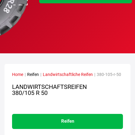
Home
|
Reifen
|
Landwirtschaftliche Reifen
|
380-105-r-50
LANDWIRTSCHAFTSREIFEN
380/105 R 50
Reifen