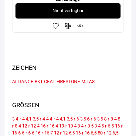
Nicht verfügbar
ZEICHEN
ALLIANCE
BKT
CEAT
FIRESTONE
MITAS
GRÖSSEN
3-4-r-4
4,1-3,5-r-4
4-4-r-4
4,1-3,5-r-6
3,5-6-r-6
3,5-8-r-8
4-8-
r-8
4-12-r-12
4-16-r-16
4-19-r-19
4,8-4-r-8
5,3-4,5-r-6
5-16-r-
16
6-6-r-6
6-16-r-16
7-12-r-12
6,5-16-r-16
6,5-80-r-12
6,5-