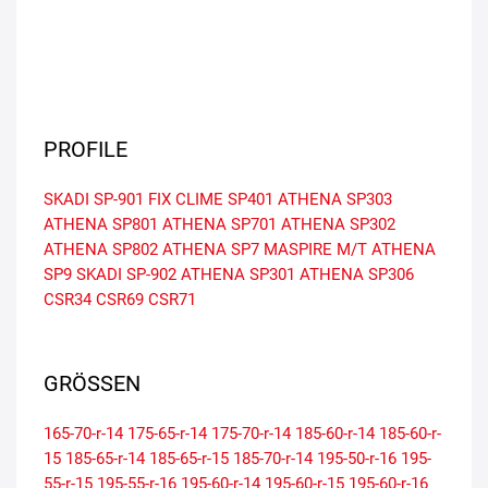
PROFILE
SKADI SP-901
FIX CLIME SP401
ATHENA SP303
ATHENA SP801
ATHENA SP701
ATHENA SP302
ATHENA SP802
ATHENA SP7
MASPIRE M/T
ATHENA
SP9
SKADI SP-902
ATHENA SP301
ATHENA SP306
CSR34
CSR69
CSR71
GRÖSSEN
165-70-r-14
175-65-r-14
175-70-r-14
185-60-r-14
185-60-r-
15
185-65-r-14
185-65-r-15
185-70-r-14
195-50-r-16
195-
55-r-15
195-55-r-16
195-60-r-14
195-60-r-15
195-60-r-16