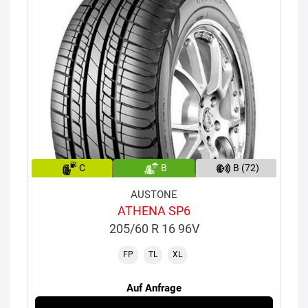
C
B
B (72)
AUSTONE
ATHENA SP6
205/60 R 16 96V
FP
TL
XL
Auf Anfrage