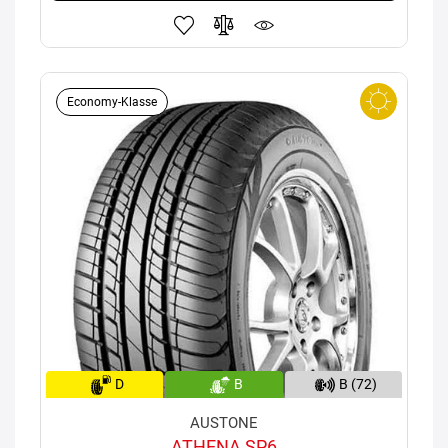
Economy-Klasse
D
B
B (72)
AUSTONE
ATHENA SP6