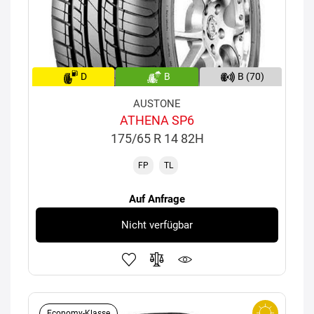
D
B
B (70)
AUSTONE
ATHENA SP6
175/65 R 14 82H
FP
TL
Auf Anfrage
Nicht verfügbar
Economy-Klasse