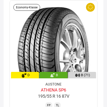
Economy-Klasse
D
B
B (71)
AUSTONE
ATHENA SP6
195/55 R 16 87V
FP
TL