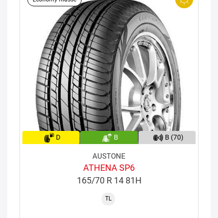
D
B
B (70)
AUSTONE
ATHENA SP6
165/70 R 14 81H
TL