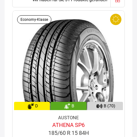
Economy-Klasse
D
B
B (70)
AUSTONE
ATHENA SP6
185/60 R 15 84H