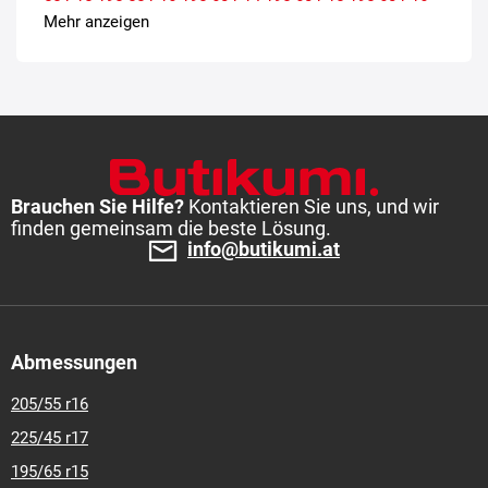
195-65-r-15
195-70-r-15
205-50-r-16
205-55-r-16
205-60-r-
Mehr anzeigen
15
205-60-r-16
205-65-r-15
205-65-r-16
205-70-r-15
215-
60-r-16
215-65-r-15
215-70-r-15
Brauchen Sie Hilfe?
Kontaktieren Sie uns, und wir
finden gemeinsam die beste Lösung.
info@butikumi.at
Abmessungen
205/55 r16
225/45 r17
195/65 r15