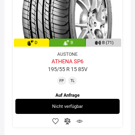
D
B
B (71)
AUSTONE
ATHENA SP6
195/55 R 15 85V
FP
TL
Auf Anfrage
Nicht verfügbar