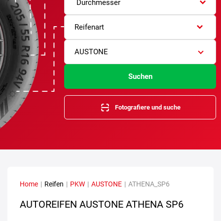
Durchmesser
Reifenart
AUSTONE
Suchen
Fotografiere und suche
Home
|
Reifen
|
PKW
|
AUSTONE
|
ATHENA_SP6
AUTOREIFEN AUSTONE ATHENA SP6