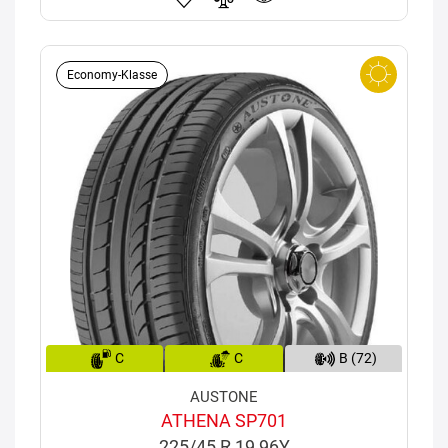
Economy-Klasse
C
C
B (72)
AUSTONE
ATHENA SP701
225/45 R 19 96Y