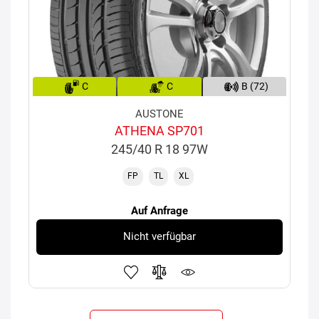
C
C
B (72)
AUSTONE
ATHENA SP701
245/40 R 18 97W
FP
TL
XL
Auf Anfrage
Nicht verfügbar