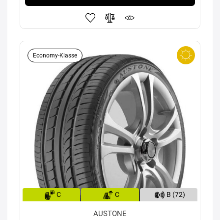
Economy-Klasse
C
C
B (72)
AUSTONE