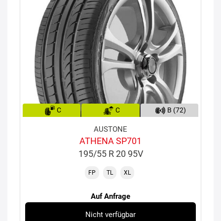
C
C
B (72)
AUSTONE
ATHENA SP701
195/55 R 20 95V
FP
TL
XL
Auf Anfrage
Nicht verfügbar