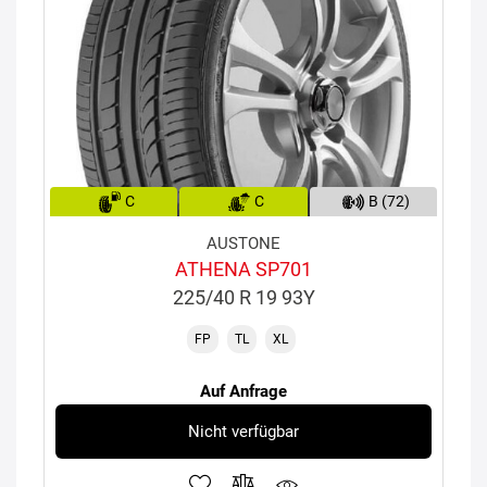
C
C
B (72)
AUSTONE
ATHENA SP701
225/40 R 19 93Y
FP
TL
XL
Auf Anfrage
Nicht verfügbar