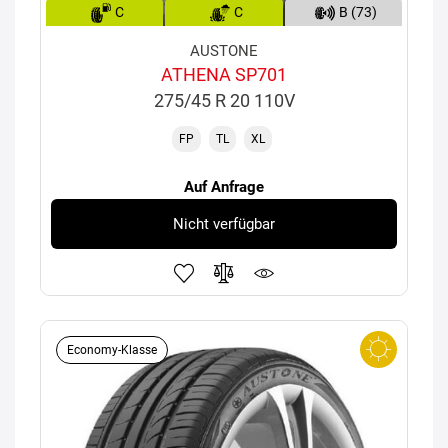
C
C
B (73)
AUSTONE
ATHENA SP701
275/45 R 20 110V
FP
TL
XL
Auf Anfrage
Nicht verfügbar
Economy-Klasse