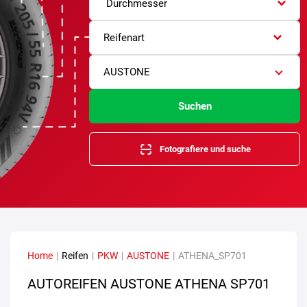
Durchmesser
Reifenart
AUSTONE
Suchen
Fotografiere und suche
Home
|
Reifen
|
PKW
|
AUSTONE
|
ATHENA_SP701
AUTOREIFEN AUSTONE ATHENA SP701