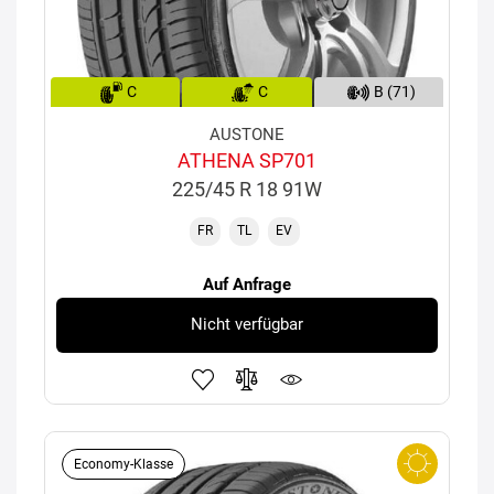
C
C
B (71)
AUSTONE
ATHENA SP701
225/45 R 18 91W
FR
TL
EV
Auf Anfrage
Nicht verfügbar
Economy-Klasse