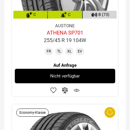
C
C
B (73)
AUSTONE
ATHENA SP701
255/45 R 19 104W
FR
TL
XL
EV
Auf Anfrage
Nicht verfügbar
Economy-Klasse