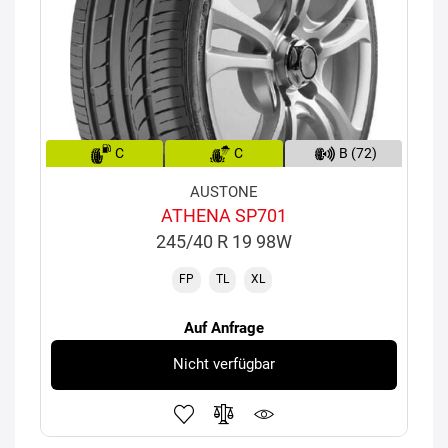
C
C
B (72)
AUSTONE
ATHENA SP701
245/40 R 19 98W
FP
TL
XL
Auf Anfrage
Nicht verfügbar