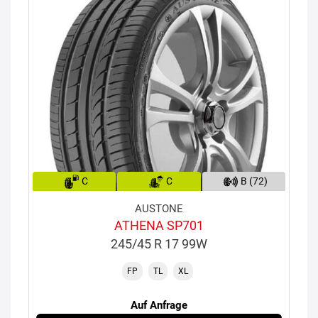
C
C
B (72)
AUSTONE
ATHENA SP701
245/45 R 17 99W
FP
TL
XL
Auf Anfrage