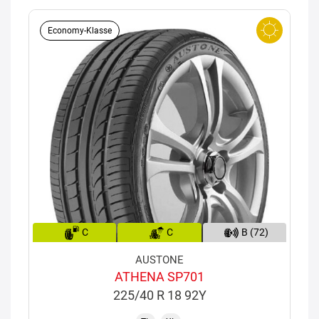
Economy-Klasse
C
C
B (72)
AUSTONE
ATHENA SP701
225/40 R 18 92Y