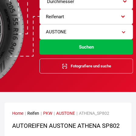
Durchmesser
Reifenart
AUSTONE
Suchen
Fotografiere und suche
Home
|
Reifen
|
PKW
|
AUSTONE
|
ATHENA_SP802
AUTOREIFEN AUSTONE ATHENA SP802