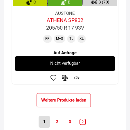
C
B
B (70)
AUSTONE
ATHENA SP802
205/50 R 17 93V
FP
M+S
TL
XL
Auf Anfrage
Nicht verfügbar
Weitere Produkte laden
1
2
3