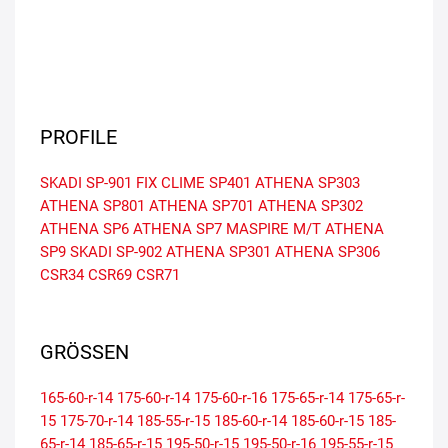
PROFILE
SKADI SP-901
FIX CLIME SP401
ATHENA SP303
ATHENA SP801
ATHENA SP701
ATHENA SP302
ATHENA SP6
ATHENA SP7
MASPIRE M/T
ATHENA
SP9
SKADI SP-902
ATHENA SP301
ATHENA SP306
CSR34
CSR69
CSR71
GRÖSSEN
165-60-r-14
175-60-r-14
175-60-r-16
175-65-r-14
175-65-r-
15
175-70-r-14
185-55-r-15
185-60-r-14
185-60-r-15
185-
65-r-14
185-65-r-15
195-50-r-15
195-50-r-16
195-55-r-15