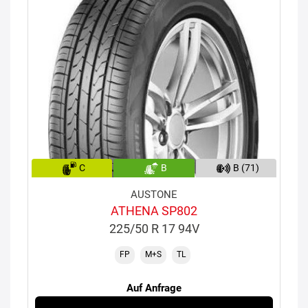
C
B
B (71)
AUSTONE
ATHENA SP802
225/50 R 17 94V
FP
M+S
TL
Auf Anfrage