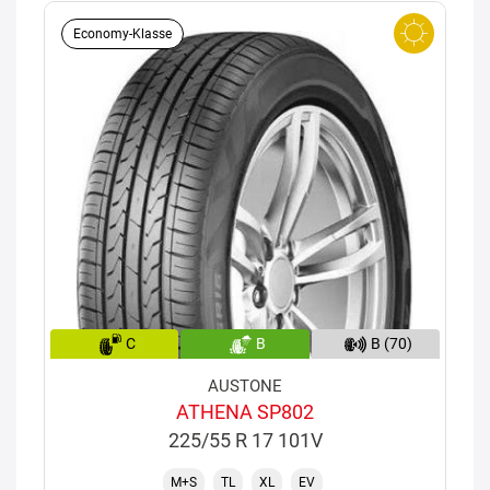
Economy-Klasse
C
B
B (70)
AUSTONE
ATHENA SP802
225/55 R 17 101V
M+S
TL
XL
EV