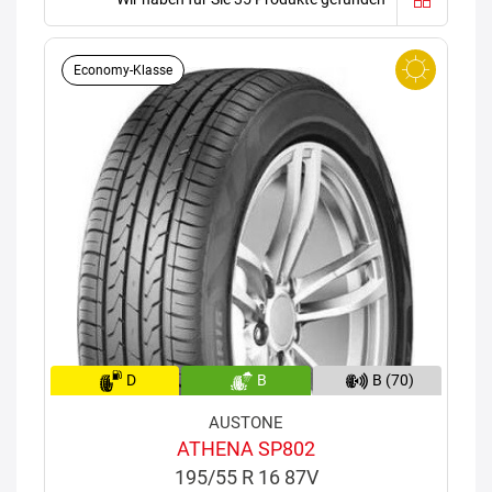
Economy-Klasse
D
B
B (70)
AUSTONE
ATHENA SP802
195/55 R 16 87V