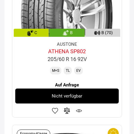
C
B
B (70)
AUSTONE
ATHENA SP802
205/60 R 16 92V
M+S
TL
EV
Auf Anfrage
Nicht verfügbar
Economy-Klasse