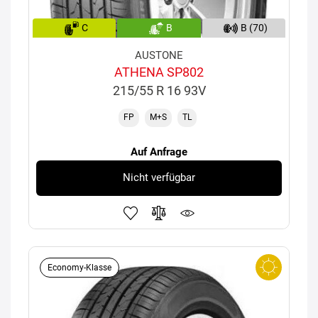
C
B
B (70)
AUSTONE
ATHENA SP802
215/55 R 16 93V
FP
M+S
TL
Auf Anfrage
Nicht verfügbar
Economy-Klasse