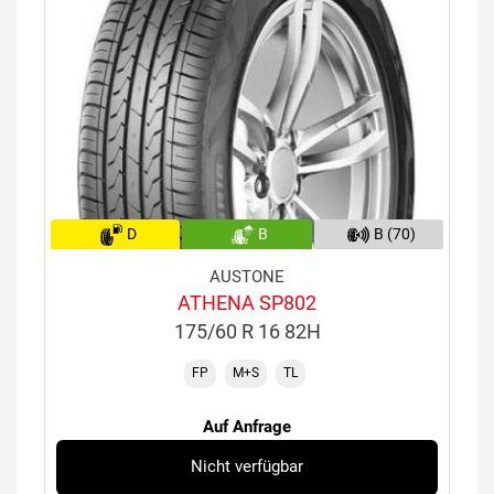
D
B
B (70)
AUSTONE
ATHENA SP802
175/60 R 16 82H
FP
M+S
TL
Auf Anfrage
Nicht verfügbar