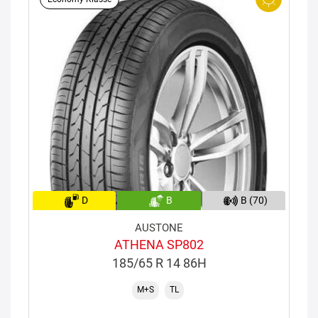
D
B
B (70)
AUSTONE
ATHENA SP802
185/65 R 14 86H
M+S
TL