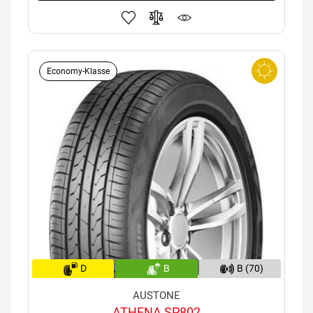
Economy-Klasse
D
B
B (70)
AUSTONE
ATHENA SP802