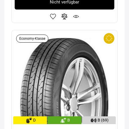
Nicht verfügbar
Economy-Klasse
D
B
B (69)