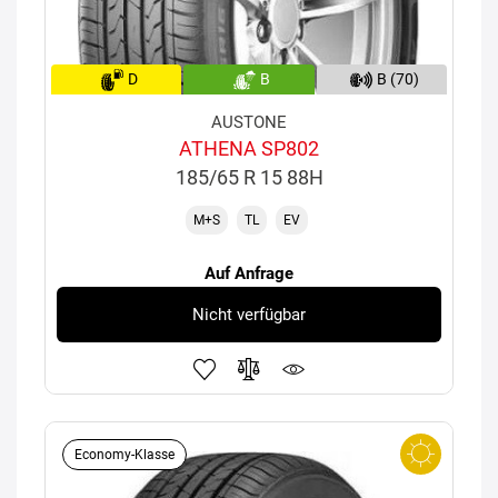
D
B
B (70)
AUSTONE
ATHENA SP802
185/65 R 15 88H
M+S
TL
EV
Auf Anfrage
Nicht verfügbar
Economy-Klasse