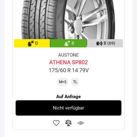
D
B
B (69)
AUSTONE
ATHENA SP802
175/60 R 14 79V
M+S
TL
Auf Anfrage
Nicht verfügbar