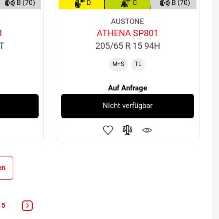
B (70)
D
C
B (70)
AUSTONE
1
ATHENA SP801
3T
205/65 R 15 94H
M+S
TL
Auf Anfrage
Nicht verfügbar
en
5