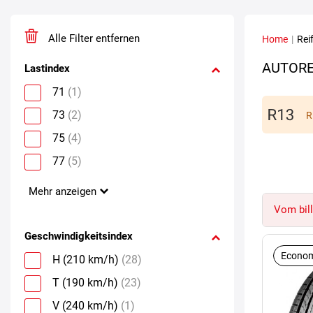
Alle Filter entfernen
Home
|
Rei
AUTORE
Lastindex
71
(1)
73
(2)
R
75
(4)
77
(5)
Mehr anzeigen
Vom bill
Geschwindigkeitsindex
Econom
H (210 km/h)
(28)
T (190 km/h)
(23)
V (240 km/h)
(1)