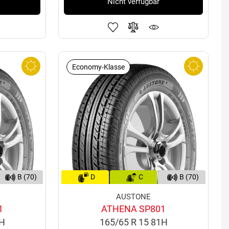
Nicht verfügbar
Economy-Klasse
B (70)
D
C
B (70)
AUSTONE
1
ATHENA SP801
5H
165/65 R 15 81H