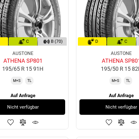
C
B (70)
D
C
AUSTONE
AUSTONE
ATHENA SP801
ATHENA SP80
195/65 R 15 91H
195/50 R 15 8
M+S
TL
M+S
TL
Auf Anfrage
Auf Anfrage
Nicht verfügbar
Nicht verfügbar