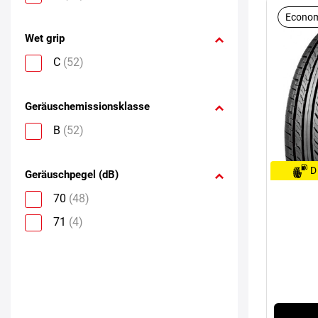
Econom
Wet grip
C
(52)
Geräuschemissionsklasse
B
(52)
D
Geräuschpegel (dB)
70
(48)
71
(4)