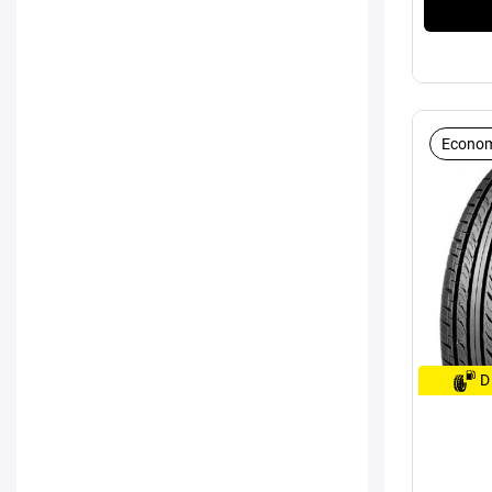
Econom
D