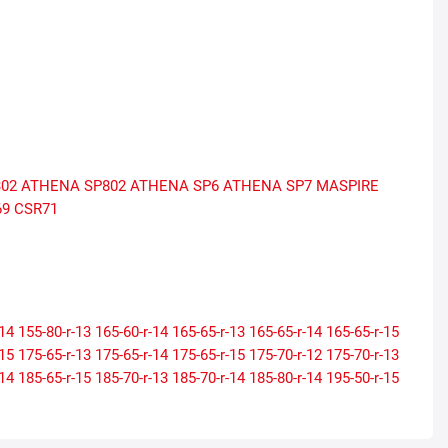
02
ATHENA SP802
ATHENA SP6
ATHENA SP7
MASPIRE
69
CSR71
-14
155-80-r-13
165-60-r-14
165-65-r-13
165-65-r-14
165-65-r-15
-15
175-65-r-13
175-65-r-14
175-65-r-15
175-70-r-12
175-70-r-13
-14
185-65-r-15
185-70-r-13
185-70-r-14
185-80-r-14
195-50-r-15
-15
205-65-r-15
205-70-r-15