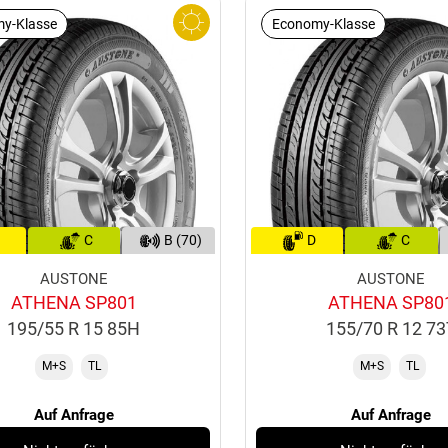
y-Klasse
Economy-Klasse
C
B (70)
D
C
AUSTONE
AUSTONE
ATHENA SP801
ATHENA SP80
195/55 R 15 85H
155/70 R 12 7
M+S
TL
M+S
TL
Auf Anfrage
Auf Anfrage