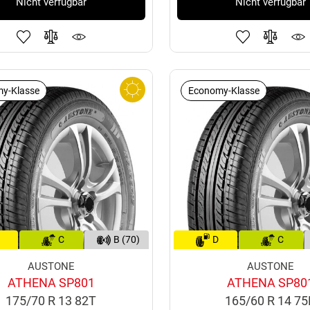
Nicht verfügbar
Nicht verfügbar
y-Klasse
Economy-Klasse
C
B (70)
D
C
AUSTONE
AUSTONE
ATHENA SP801
ATHENA SP80
175/70 R 13 82T
165/60 R 14 7