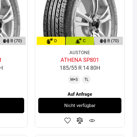
B (70)
D
C
B (70)
AUSTONE
1
ATHENA SP801
2H
185/55 R 14 80H
M+S
TL
Auf Anfrage
Nicht verfügbar