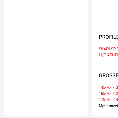
PROFIL
SKADI SP-
M/T
ATHE
GRÖSSE
145-70-r-13
165-70-r-12
175-70-r-14
195-55-r-15
Mehr anze