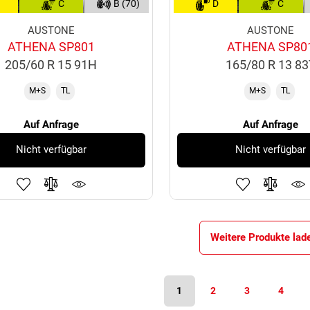
C
B (70)
D
C
AUSTONE
AUSTONE
ATHENA SP801
ATHENA SP80
205/60 R 15 91H
165/80 R 13 8
M+S
TL
M+S
TL
Auf Anfrage
Auf Anfrage
Nicht verfügbar
Nicht verfügbar
Weitere Produkte lad
1
2
3
4