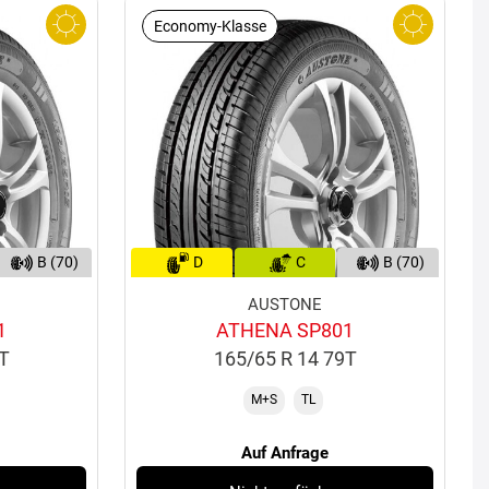
Economy-Klasse
B (70)
D
C
B (70)
AUSTONE
1
ATHENA SP801
3T
165/65 R 14 79T
M+S
TL
Auf Anfrage