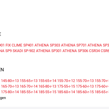
E
901
FIX CLIME SP401
ATHENA SP303
ATHENA SP701
ATHENA SP3
NA SP9
SKADI SP-902
ATHENA SP301
ATHENA SP306
CSR34
CSR
N
145-80-r-13
155-65-r-13
155-65-r-14
155-70-r-12
155-70-r-13
155-70-r
165-70-r-13
165-70-r-14
165-80-r-13
175-55-r-15
175-60-r-13
175-60-r
175-80-r-14
185-55-r-14
185-55-r-15
185-60-r-14
185-60-r-15
185-65-r
195-60-r-14
195-60-r-15
195-65-r-15
195-70-r-14
205-55-r-16
205-60-r
igen