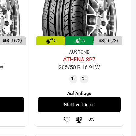
B (72)
C
A
B (72)
AUSTONE
ATHENA SP7
7W
205/50 R 16 91W
TL
XL
Auf Anfrage
Nicht verfügbar