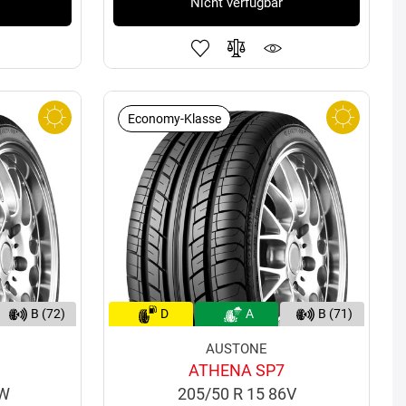
Nicht verfügbar
Economy-Klasse
B (72)
D
A
B (71)
AUSTONE
ATHENA SP7
7W
205/50 R 15 86V