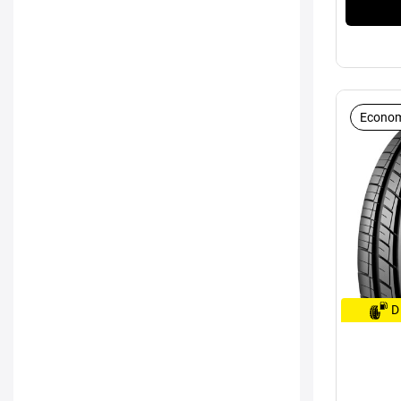
Econom
D