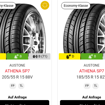
y-Klasse
Economy-Klasse
B
B (71)
D
B
AUSTONE
AUSTONE
ATHENA SP7
ATHENA SP7
205/55 R 15 88V
185/55 R 15 8
FP
TL
FP
TL
Auf Anfrage
Auf Anfrage