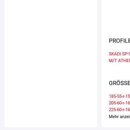
PROFIL
SKADI SP-
M/T
ATHE
GRÖSSE
185-55-r-15
205-60-r-16
225-60-r-16
Mehr anze