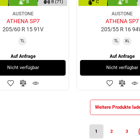
B
B (71)
C
B
AUSTONE
AUSTONE
ATHENA SP7
ATHENA SP7
205/60 R 15 91V
205/55 R 16 9
TL
TL
XL
Auf Anfrage
Auf Anfrage
Nicht verfügbar
Nicht verfügbar
Weitere Produkte lad
1
2
3