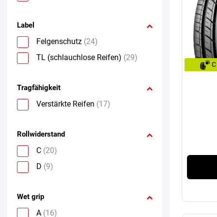
Label
Felgenschutz
(24)
TL (schlauchlose Reifen)
(29)
C
Tragfähigkeit
Verstärkte Reifen
(17)
Rollwiderstand
C
(20)
D
(9)
Wet grip
A
(16)