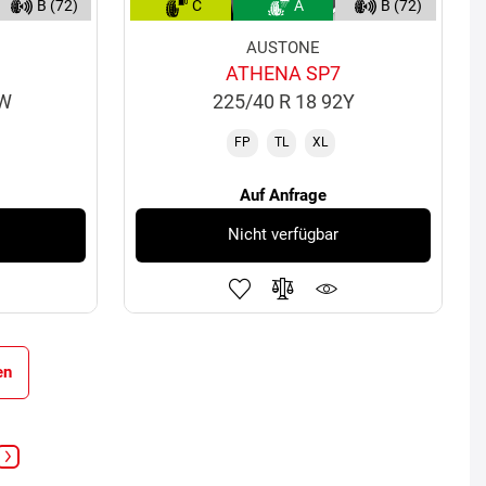
B (72)
C
A
B (72)
AUSTONE
ATHENA SP7
4W
225/40 R 18 92Y
FP
TL
XL
Auf Anfrage
Nicht verfügbar
en