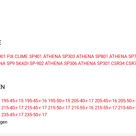
E
901
FIX CLIME SP401
ATHENA SP303
ATHENA SP801
ATHENA SP7
NA SP9
SKADI SP-902
ATHENA SP306
ATHENA SP301
CSR34
CSR
N
195-45-r-15
195-45-r-16
195-50-r-15
205-40-r-17
205-45-r-16
205-50-r
215-40-r-17
215-45-r-17
215-50-r-17
215-55-r-16
215-55-r-17
215-60-r
235-45-r-17
235-50-r-17
igen