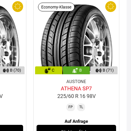
Economy-Klasse
B (70)
C
B
B (71)
AUSTONE
ATHENA SP7
2V
225/60 R 16 98V
FP
TL
Auf Anfrage