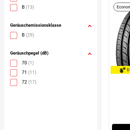
B
(13)
Econom
Geräuschemissionsklasse
B
(29)
Geräuschpegel (dB)
70
(1)
D
71
(11)
72
(17)