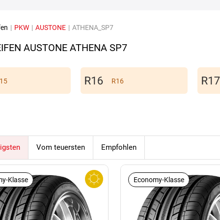
fen
|
PKW
|
AUSTONE
|
ATHENA_SP7
IFEN AUSTONE ATHENA SP7
15
R16
igsten
Vom teuersten
Empfohlen
y-Klasse
Economy-Klasse