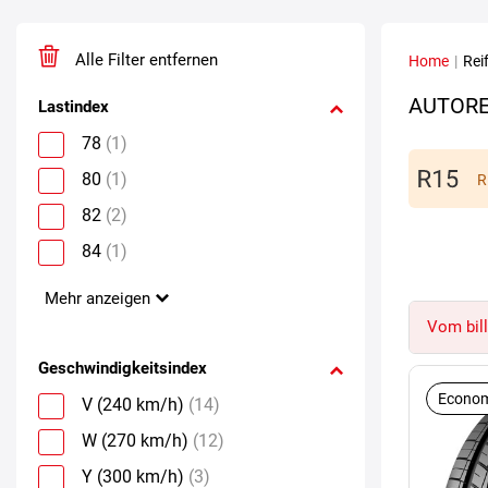
Alle Filter entfernen
Home
|
Rei
AUTORE
Lastindex
78
(1)
80
(1)
R
82
(2)
84
(1)
Mehr anzeigen
Vom bill
Geschwindigkeitsindex
Econom
V (240 km/h)
(14)
W (270 km/h)
(12)
Y (300 km/h)
(3)