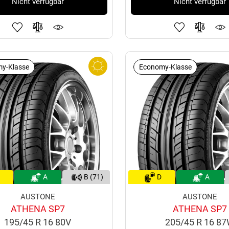
Nicht verfügbar
Nicht verfügbar
y-Klasse
Economy-Klasse
A
B (71)
D
A
AUSTONE
AUSTONE
ATHENA SP7
ATHENA SP7
195/45 R 16 80V
205/45 R 16 8