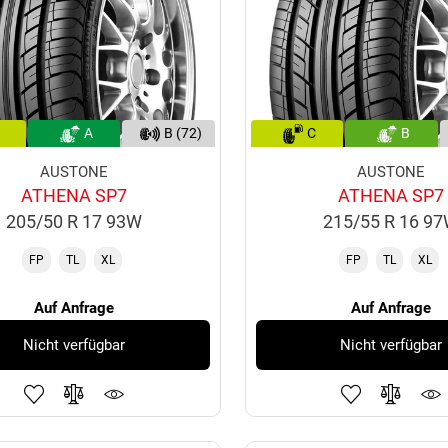
A
B (72)
C
B
AUSTONE
AUSTONE
ATHENA SP7
ATHENA SP7
205/50 R 17 93W
215/55 R 16 9
FP
TL
XL
FP
TL
XL
Auf Anfrage
Auf Anfrage
Nicht verfügbar
Nicht verfügbar