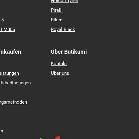
Nokian Tyres
Pirelli
 5
Riken
k LM005
Royal Black
Einkaufen
Über Butikumi
Kontakt
eistungen
Über uns
ftsbedingungen
ungsmethoden
en