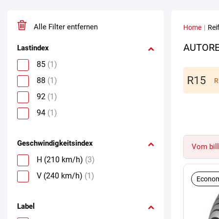
Alle Filter entfernen
Home
|
Rei
AUTORE
Lastindex
85
(1)
88
(1)
R
92
(1)
94
(1)
Geschwindigkeitsindex
Vom bill
H (210 km/h)
(3)
V (240 km/h)
(1)
Econom
Label