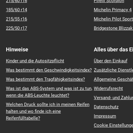
215/60 r16
Pirelli Scorpion
185/60 r14
Michelin Primacy 4
215/55 r16
Michelin Pilot Sport
225/50 r17
Bridgestone Blizza
Hinweise
Alles über das 
Kinder und die Autositzpflicht
Über den Einkauf
Was bestimmt den Geschwindigkeitsindex?
Zusätzliche Dienstl
Was bestimmt den Tragfähigkeitsindex?
Allgemeine Geschä
Was ist das ABS-System und was ist zu tun,
Widerrufsrecht
wenn die ABS-Leuchte leuchtet?
Versand- und Zahl
Welchen Druck sollte ich in meinen Reifen
Datenschutz
halten und wo finde ich eine
Impressum
Reifenfülltabelle?
Cookie Einstellung