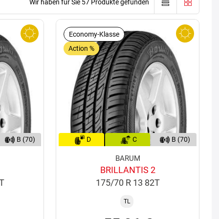
Wir haben für Sie 57 Produkte gefunden
Economy-Klasse
Action %
B (70)
D
C
B (70)
BARUM
BRILLANTIS 2
9T
175/70 R 13 82T
TL