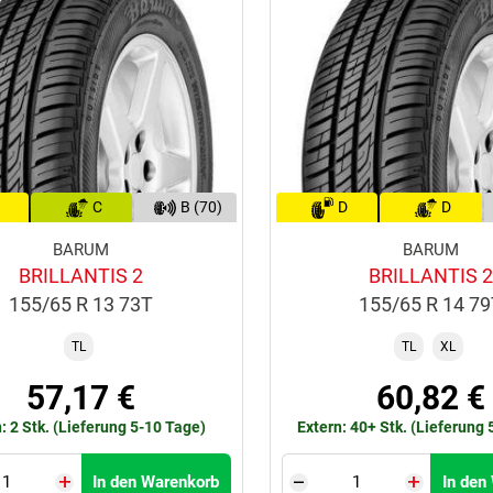
C
B (70)
D
D
BARUM
BARUM
BRILLANTIS 2
BRILLANTIS 2
155/65 R 13 73T
155/65 R 14 7
TL
TL
XL
57,17 €
60,82 €
: 2 Stk. (Lieferung 5-10 Tage)
Extern: 40+ Stk. (Lieferung
In den Warenkorb
In den