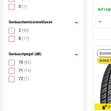
D
(1)
Auf Lage
Geräuschemissionsklasse
2
(40)
B
(17)
Econom
Geräuschpegel (dB)
Action 
70
(42)
71
(14)
72
(1)
D