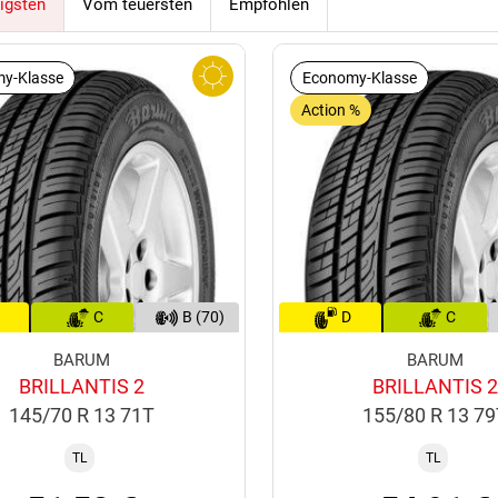
igsten
Vom teuersten
Empfohlen
y-Klasse
Economy-Klasse
Action %
C
B (70)
D
C
BARUM
BARUM
BRILLANTIS 2
BRILLANTIS 2
145/70 R 13 71T
155/80 R 13 7
TL
TL