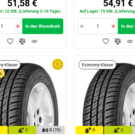
51,58 €
54,91 €
r: 12 Stk. (Lieferung 3-10 Tage)
Auf Lager: 19 Stk. (Lieferun
In den Warenkorb
In den
y-Klasse
Economy-Klasse
%
C
B (70)
D
C