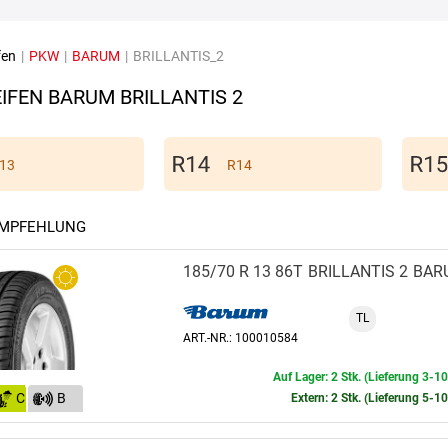
fen
|
PKW
|
BARUM
|
BRILLANTIS_2
IFEN BARUM BRILLANTIS 2
13
R14
EMPFEHLUNG
185/70 R 13 86T
BRILLANTIS 2
BAR
TL
ART.-NR.: 100010584
Auf Lager: 2 Stk. (Lieferung 3-1
C
B
Extern: 2 Stk. (Lieferung 5-1
(70)