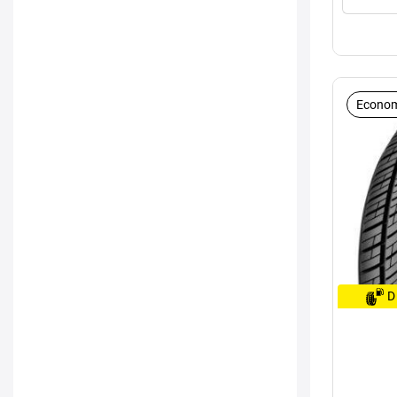
Econom
D