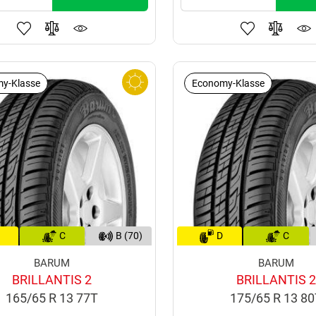
y-Klasse
Economy-Klasse
C
B (70)
D
C
BARUM
BARUM
BRILLANTIS 2
BRILLANTIS 2
165/65 R 13 77T
175/65 R 13 8