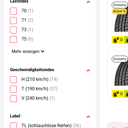
Lastindex
Economy
70
(1)
Action %
71
(2)
73
(1)
75
(6)
D
Mehr anzeigen
Economy
Geschwindigkeitsindex
H (210 km/h)
(19)
T (190 km/h)
(37)
D
V (240 km/h)
(1)
Label
TL (schlauchlose Reifen)
(56)