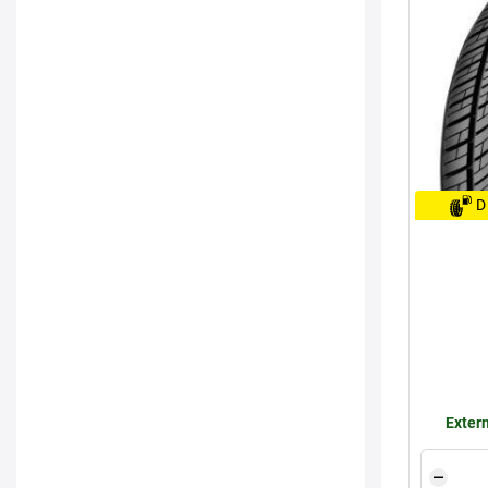
D
Extern