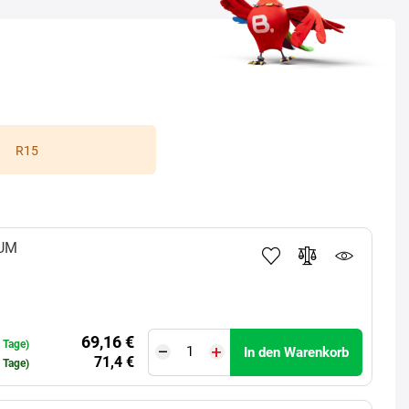
R15
UM
69,16 €
0 Tage)
In den Warenkorb
71,4 €
0 Tage)