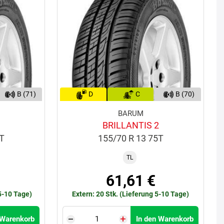
B (71)
D
C
B (70)
BARUM
BRILLANTIS 2
9T
155/70 R 13 75T
TL
61,61 €
 5-10 Tage)
Extern: 20 Stk. (Lieferung 5-10 Tage)
 Warenkorb
In den Warenkorb