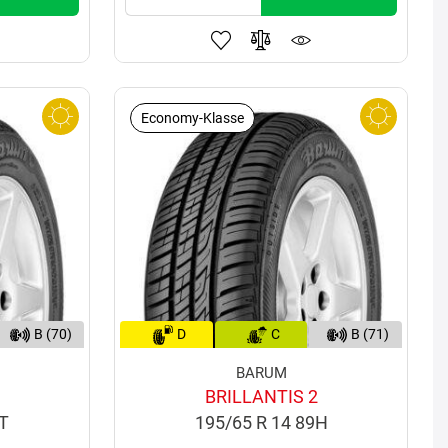
Economy-Klasse
B (70)
D
C
B (71)
BARUM
BRILLANTIS 2
0T
195/65 R 14 89H