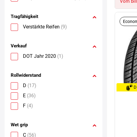
Vom bill
Tragfähigkeit
Econom
Verstärkte Reifen
(9)
Verkauf
DOT Jahr 2020
(1)
Rollwiderstand
D
(17)
D
E
(36)
F
(4)
Wet grip
C
(56)