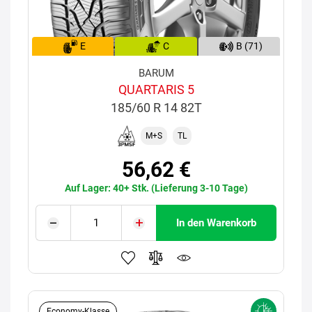
E
C
B (71)
BARUM
QUARTARIS 5
185/60 R 14 82T
M+S
TL
56,62 €
Auf Lager: 40+ Stk. (Lieferung 3-10 Tage)
In den Warenkorb
Economy-Klasse