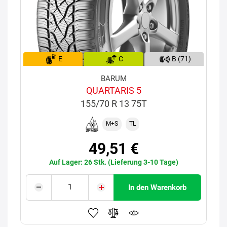
E
C
B (71)
BARUM
QUARTARIS 5
155/70 R 13 75T
M+S
TL
49,51 €
Auf Lager: 26 Stk. (Lieferung 3-10 Tage)
In den Warenkorb