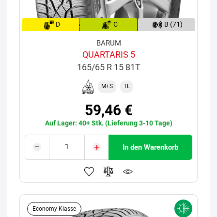
D
C
B (71)
BARUM
QUARTARIS 5
165/65 R 15 81T
M+S
TL
59,46 €
Auf Lager: 40+ Stk. (Lieferung 3-10 Tage)
In den Warenkorb
Economy-Klasse