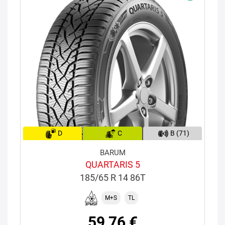
D
C
B (71)
BARUM
QUARTARIS 5
185/65 R 14 86T
M+S
TL
59,76 €