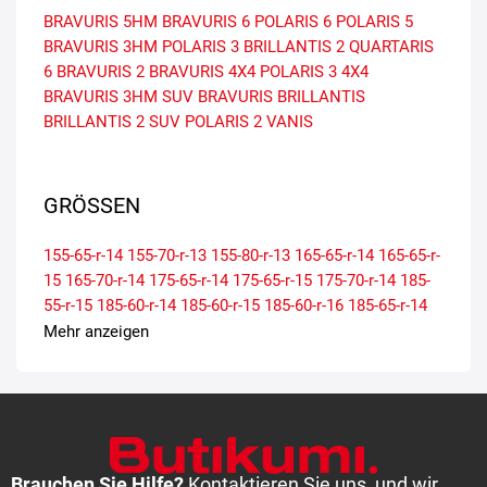
BRAVURIS 5HM
BRAVURIS 6
POLARIS 6
POLARIS 5
BRAVURIS 3HM
POLARIS 3
BRILLANTIS 2
QUARTARIS
6
BRAVURIS 2
BRAVURIS 4X4
POLARIS 3 4X4
BRAVURIS 3HM SUV
BRAVURIS
BRILLANTIS
BRILLANTIS 2 SUV
POLARIS 2
VANIS
GRÖSSEN
155-65-r-14
155-70-r-13
155-80-r-13
165-65-r-14
165-65-r-
15
165-70-r-14
175-65-r-14
175-65-r-15
175-70-r-14
185-
55-r-15
185-60-r-14
185-60-r-15
185-60-r-16
185-65-r-14
185-65-r-15
195-45-r-16
195-45-r-17
195-50-r-15
195-55-r-
Mehr anzeigen
15
195-55-r-16
195-60-r-15
195-65-r-15
205-45-r-18
205-
50-r-17
205-55-r-16
205-55-r-17
205-60-r-16
215-50-r-17
215-55-r-16
215-55-r-17
215-60-r-16
215-60-r-17
215-65-r-
16
225-40-r-18
225-45-r-17
225-45-r-18
225-50-r-17
225-
55-r-18
225-65-r-17
235-55-r-17
235-55-r-18
235-60-r-18
Brauchen Sie Hilfe?
Kontaktieren Sie uns, und wir