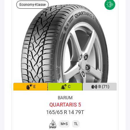
Economy-Klasse
E
C
B (71)
BARUM
QUARTARIS 5
165/65 R 14 79T
M+S
TL