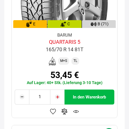
E
C
B (71)
BARUM
QUARTARIS 5
165/70 R 14 81T
M+S
TL
53,45 €
Auf Lager: 40+ Stk. (Lieferung 3-10 Tage)
In den Warenkorb