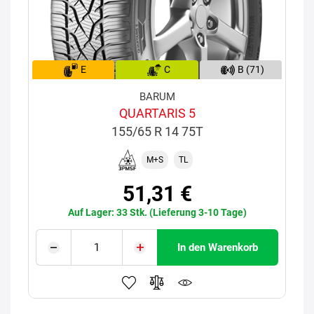
E
C
B (71)
BARUM
QUARTARIS 5
155/65 R 14 75T
M+S
TL
51,31 €
Auf Lager: 33 Stk. (Lieferung 3-10 Tage)
In den Warenkorb