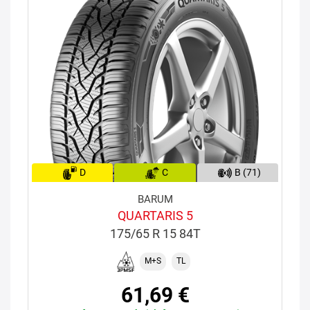
D
C
B (71)
BARUM
QUARTARIS 5
175/65 R 15 84T
M+S
TL
61,69 €