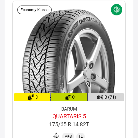
Economy-Klasse
D
C
B (71)
BARUM
QUARTARIS 5
175/65 R 14 82T
M+S
TL