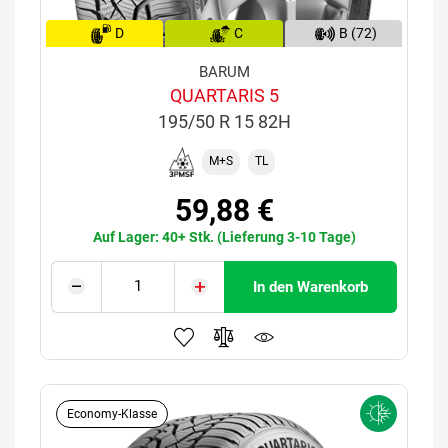
D
C
B (72)
BARUM
QUARTARIS 5
195/50 R 15 82H
M+S
TL
59,88 €
Auf Lager: 40+ Stk. (Lieferung 3-10 Tage)
In den Warenkorb
Economy-Klasse