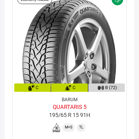
C
C
B (72)
BARUM
QUARTARIS 5
195/65 R 15 91H
M+S
TL