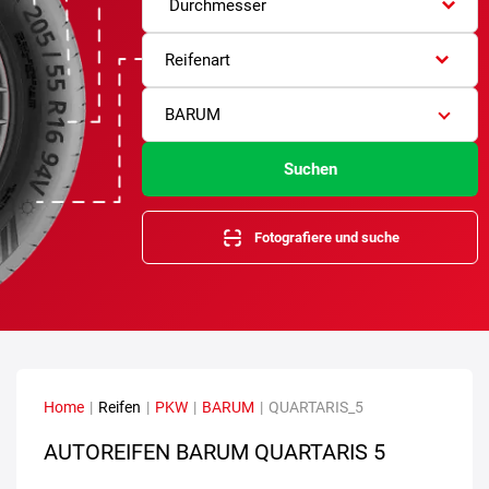
Durchmesser
Reifenart
BARUM
Suchen
Fotografiere und suche
Home
|
Reifen
|
PKW
|
BARUM
|
QUARTARIS_5
AUTOREIFEN BARUM QUARTARIS 5