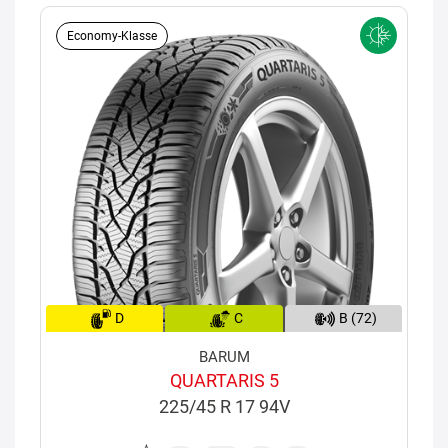
Economy-Klasse
D
C
B (72)
BARUM
QUARTARIS 5
225/45 R 17 94V