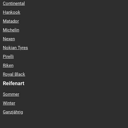
Continental
Hankook
Matador
Michelin
Nexen
Nokian Tyres
Pirelli
Riken
Royal Black
Reifenart
Sommer
Winter
Ganzjährig