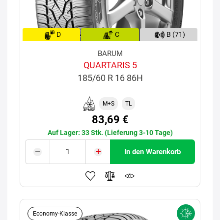
D
C
B (71)
BARUM
QUARTARIS 5
185/60 R 16 86H
M+S
TL
83,69 €
Auf Lager: 33 Stk. (Lieferung 3-10 Tage)
In den Warenkorb
Economy-Klasse