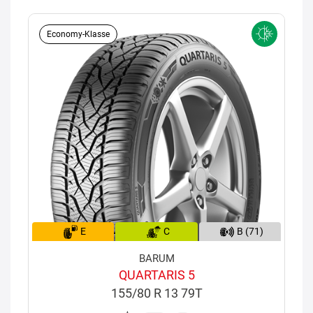
Economy-Klasse
E
C
B (71)
BARUM
QUARTARIS 5
155/80 R 13 79T