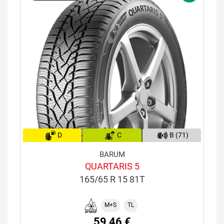
D
C
B (71)
BARUM
QUARTARIS 5
165/65 R 15 81T
M+S
TL
59,46 €