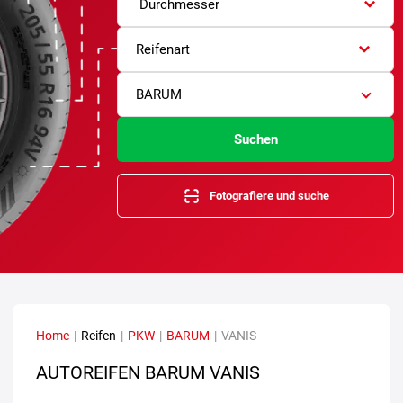
Durchmesser
Reifenart
BARUM
Suchen
Fotografiere und suche
Home
|
Reifen
|
PKW
|
BARUM
|
VANIS
AUTOREIFEN BARUM VANIS