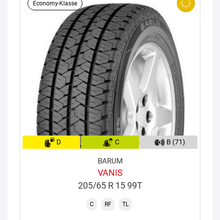
Economy-Klasse
D
C
B (71)
BARUM
VANIS
205/65 R 15 99T
C
RF
TL