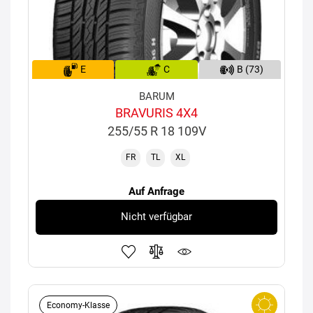
E
C
B (73)
BARUM
BRAVURIS 4X4
255/55 R 18 109V
FR
TL
XL
Auf Anfrage
Nicht verfügbar
Economy-Klasse