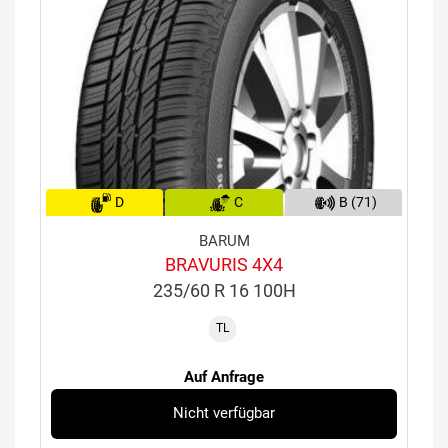
D
C
B (71)
BARUM
BRAVURIS 4X4
235/60 R 16 100H
TL
Auf Anfrage
Nicht verfügbar