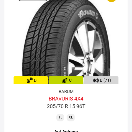
D
C
B (71)
BARUM
BRAVURIS 4X4
205/70 R 15 96T
TL
XL
Auf Anfrage