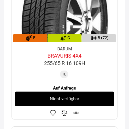
F
C
B (72)
BARUM
BRAVURIS 4X4
255/65 R 16 109H
TL
Auf Anfrage
Nicht verfügbar