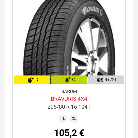
D
C
B (72)
BARUM
BRAVURIS 4X4
205/80 R 16 104T
TL
XL
105,2 €