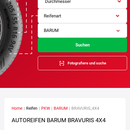
Durchmesser
Reifenart
BARUM
Suchen
Fotografiere und suche
Home
|
Reifen
|
PKW
|
BARUM
|
BRAVURIS_4X4
AUTOREIFEN BARUM BRAVURIS 4X4