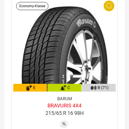
Economy-Klasse
E
C
B (71)
BARUM
BRAVURIS 4X4
215/65 R 16 98H
TL