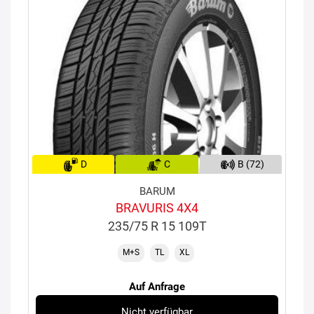
D
C
B (72)
BARUM
BRAVURIS 4X4
235/75 R 15 109T
M+S
TL
XL
Auf Anfrage
Nicht verfügbar