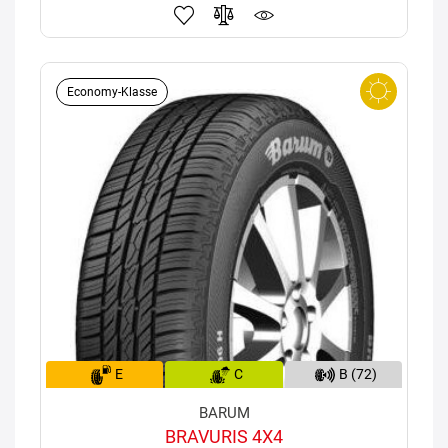
Economy-Klasse
E
C
B (72)
BARUM
BRAVURIS 4X4