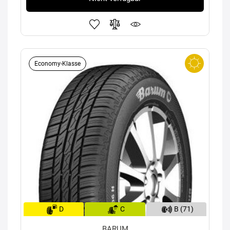
Economy-Klasse
D
C
B (71)
BARUM