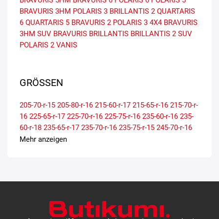
BRAVURIS 5HM
BRAVURIS 6
POLARIS 6
POLARIS 5
BRAVURIS 3HM
POLARIS 3
BRILLANTIS 2
QUARTARIS
6
QUARTARIS 5
BRAVURIS 2
POLARIS 3 4X4
BRAVURIS
3HM SUV
BRAVURIS
BRILLANTIS
BRILLANTIS 2 SUV
POLARIS 2
VANIS
GRÖSSEN
205-70-r-15
205-80-r-16
215-60-r-17
215-65-r-16
215-70-r-
16
225-65-r-17
225-70-r-16
225-75-r-16
235-60-r-16
235-
60-r-18
235-65-r-17
235-70-r-16
235-75-r-15
245-70-r-16
255-55-r-18
255-65-r-16
Mehr anzeigen