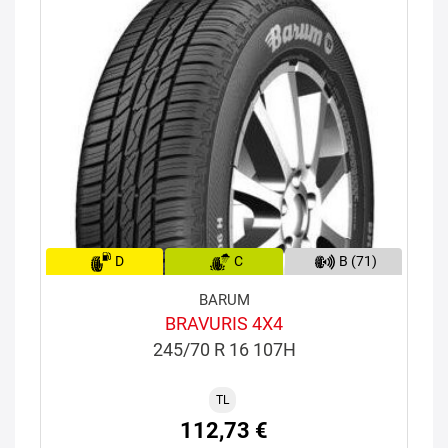
D
C
B (71)
BARUM
BRAVURIS 4X4
245/70 R 16 107H
TL
112,73 €