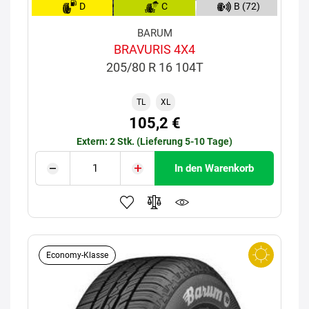
D
C
B (72)
BARUM
BRAVURIS 4X4
205/80 R 16 104T
TL
XL
105,2 €
Extern: 2 Stk. (Lieferung 5-10 Tage)
In den Warenkorb
Economy-Klasse