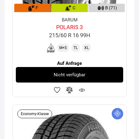
F
C
B (71)
BARUM
POLARIS 3
215/60 R 16 99H
M+S
TL
XL
Auf Anfrage
Nicht verfügbar
Economy-Klasse