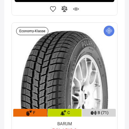
Economy-Klasse
F
C
B (71)
BARUM