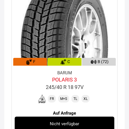
F
C
B (72)
BARUM
POLARIS 3
245/40 R 18 97V
FR
M+S
TL
XL
Auf Anfrage
Nicht verfügbar