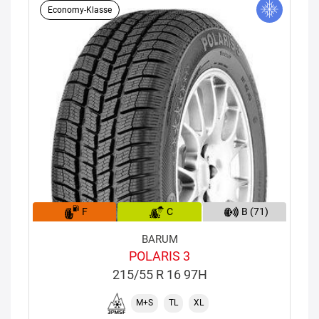
Economy-Klasse
F
C
B (71)
BARUM
POLARIS 3
215/55 R 16 97H
M+S
TL
XL