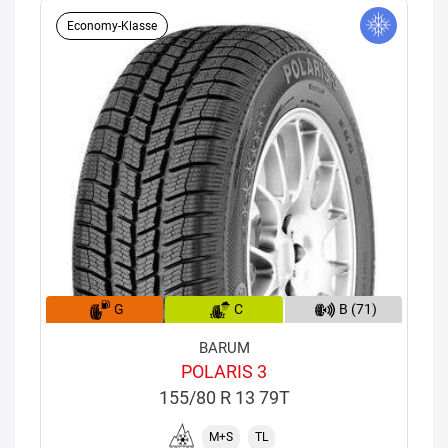
Economy-Klasse
G
C
B (71)
BARUM
POLARIS 3
155/80 R 13 79T
M+S
TL