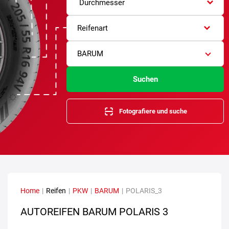
Durchmesser
Reifenart
BARUM
Suchen
Fotografiere und suche
Home
|
Reifen
|
PKW
|
BARUM
|
POLARIS_3
AUTOREIFEN BARUM POLARIS 3