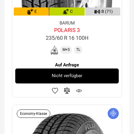
E
C
B (71)
BARUM
POLARIS 3
235/60 R 16 100H
M+S
TL
Auf Anfrage
Nicht verfügbar
Economy-Klasse