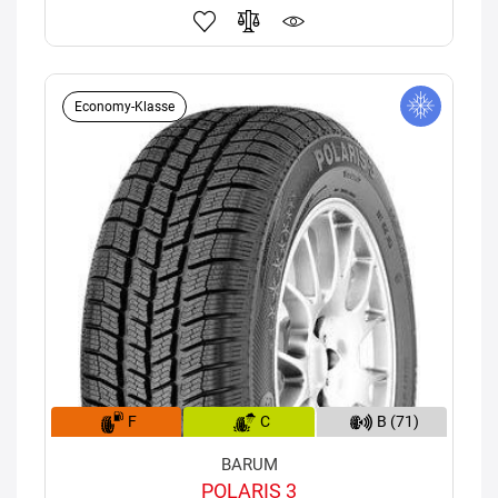
Economy-Klasse
F
C
B (71)
BARUM
POLARIS 3