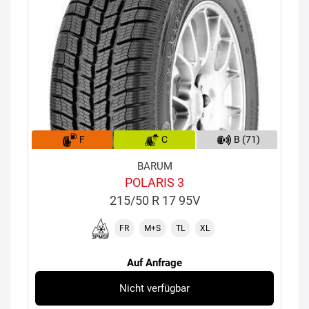
F
C
B (71)
BARUM
POLARIS 3
215/50 R 17 95V
FR
M+S
TL
XL
Auf Anfrage
Nicht verfügbar