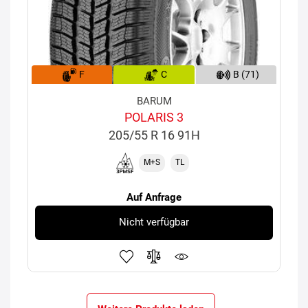
F
C
B (71)
BARUM
POLARIS 3
205/55 R 16 91H
M+S
TL
Auf Anfrage
Nicht verfügbar