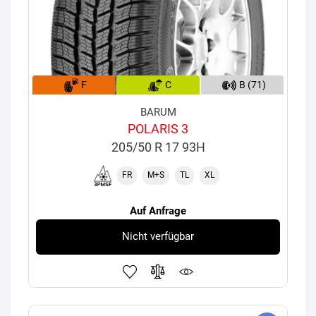
F
C
B (71)
BARUM
POLARIS 3
205/50 R 17 93H
FR
M+S
TL
XL
Auf Anfrage
Nicht verfügbar