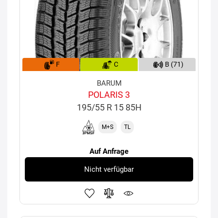
F
C
B (71)
BARUM
POLARIS 3
195/55 R 15 85H
M+S
TL
Auf Anfrage
Nicht verfügbar