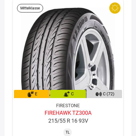
Mittelklasse
E
C
C (72)
FIRESTONE
FIREHAWK TZ300A
215/55 R 16 93V
TL