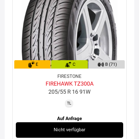
E
C
B (71)
FIRESTONE
FIREHAWK TZ300A
205/55 R 16 91W
TL
Auf Anfrage
Nicht verfügbar