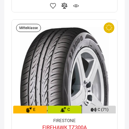
Mittelklasse
E
C
C (71)
FIRESTONE
FIREHAWK TZ300A