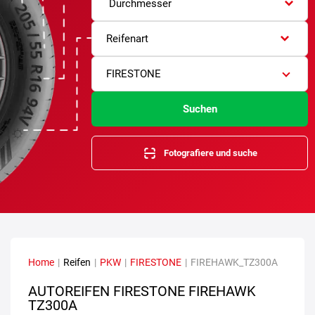
Durchmesser
Reifenart
FIRESTONE
Suchen
Fotografiere und suche
Home
|
Reifen
|
PKW
|
FIRESTONE
|
FIREHAWK_TZ300A
AUTOREIFEN FIRESTONE FIREHAWK
TZ300A