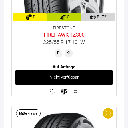
D
C
B (72)
FIRESTONE
FIREHAWK TZ300
225/55 R 17 101W
TL
XL
Auf Anfrage
Nicht verfügbar
Mittelklasse