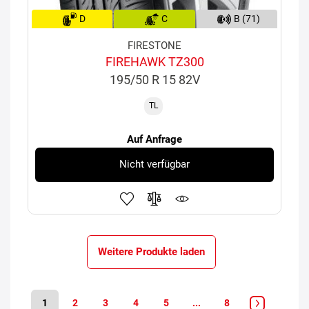
D
C
B (71)
FIRESTONE
FIREHAWK TZ300
195/50 R 15 82V
TL
Auf Anfrage
Nicht verfügbar
Weitere Produkte laden
1
2
3
4
5
...
8