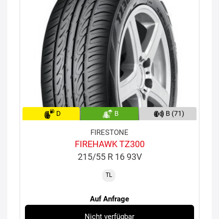
D
B
B (71)
FIRESTONE
FIREHAWK TZ300
215/55 R 16 93V
TL
Auf Anfrage
Nicht verfügbar