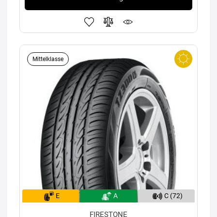
Mittelklasse
E
A
C (72)
FIRESTONE