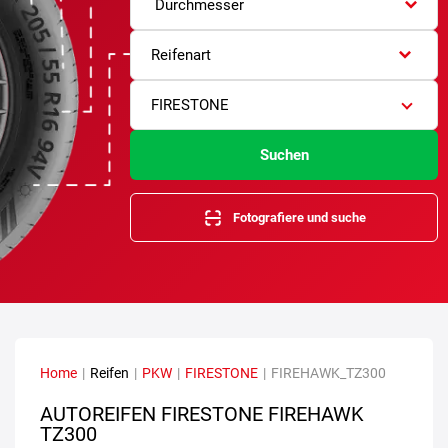
Durchmesser
Reifenart
FIRESTONE
Suchen
Fotografiere und suche
Home
|
Reifen
|
PKW
|
FIRESTONE
|
FIREHAWK_TZ300
AUTOREIFEN FIRESTONE FIREHAWK
TZ300