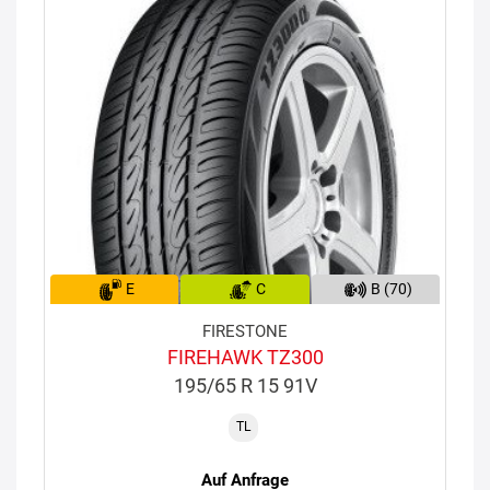
E
C
B (70)
FIRESTONE
FIREHAWK TZ300
195/65 R 15 91V
TL
Auf Anfrage