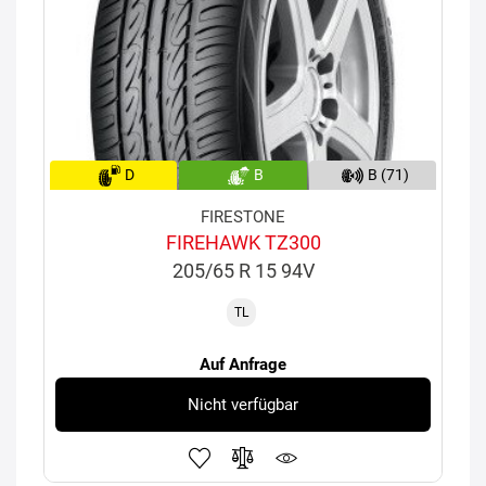
D
B
B (71)
FIRESTONE
FIREHAWK TZ300
205/65 R 15 94V
TL
Auf Anfrage
Nicht verfügbar