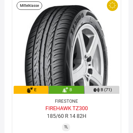
Mittelklasse
E
B
B (71)
FIRESTONE
FIREHAWK TZ300
185/60 R 14 82H
TL