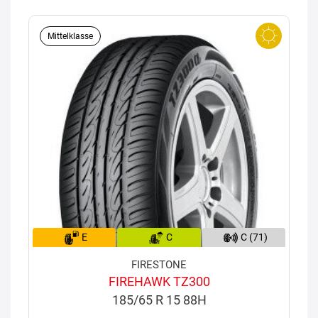
Mittelklasse
E
C
C (71)
FIRESTONE
FIREHAWK TZ300
185/65 R 15 88H