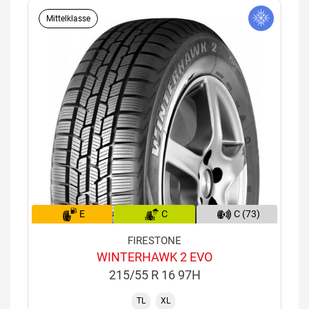
Mittelklasse
E
C
C (73)
FIRESTONE
WINTERHAWK 2 EVO
215/55 R 16 97H
TL
XL