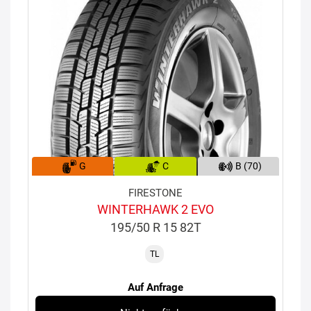
G
C
B (70)
FIRESTONE
WINTERHAWK 2 EVO
195/50 R 15 82T
TL
Auf Anfrage