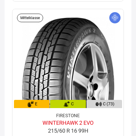
Mittelklasse
E
C
C (73)
FIRESTONE
WINTERHAWK 2 EVO
215/60 R 16 99H