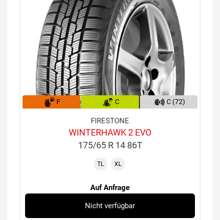
F
C
C (72)
FIRESTONE
WINTERHAWK 2 EVO
175/65 R 14 86T
TL
XL
Auf Anfrage
Nicht verfügbar