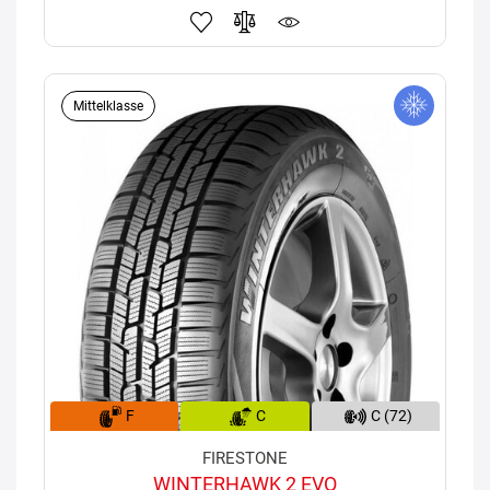
Mittelklasse
F
C
C (72)
FIRESTONE
WINTERHAWK 2 EVO