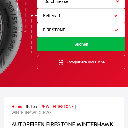
Durchmesser
Reifenart
FIRESTONE
Suchen
Fotografiere und suche
Home
|
Reifen
|
PKW
|
FIRESTONE
|
WINTERHAWK_2_EVO
AUTOREIFEN FIRESTONE WINTERHAWK