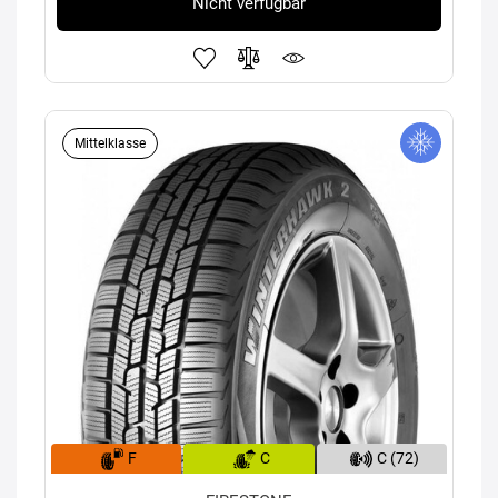
Nicht verfügbar
Mittelklasse
F
C
C (72)