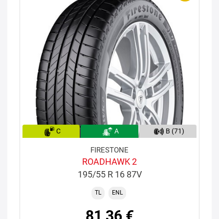
C
A
B (71)
FIRESTONE
ROADHAWK 2
195/55 R 16 87V
TL
ENL
81,36 €