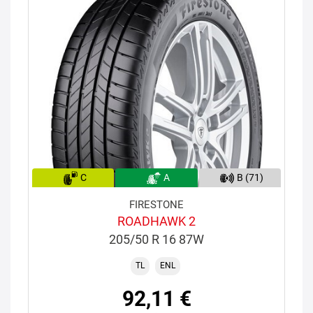
C
A
B (71)
FIRESTONE
ROADHAWK 2
205/50 R 16 87W
TL
ENL
92,11 €