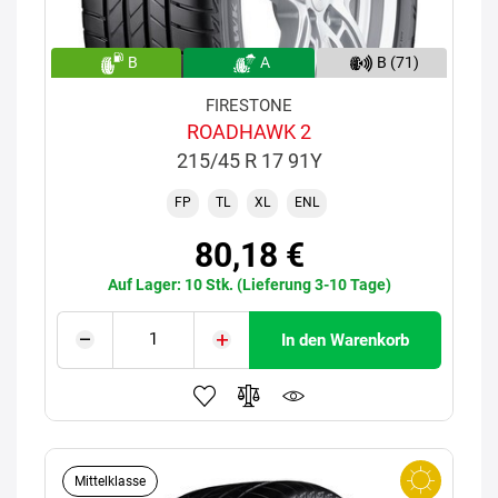
B
A
B (71)
FIRESTONE
ROADHAWK 2
215/45 R 17 91Y
FP
TL
XL
ENL
80,18 €
Auf Lager: 10 Stk. (Lieferung 3-10 Tage)
In den Warenkorb
Mittelklasse