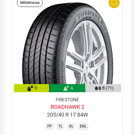
Mittelklasse
C
A
B (71)
FIRESTONE
ROADHAWK 2
205/40 R 17 84W
FP
TL
XL
ENL