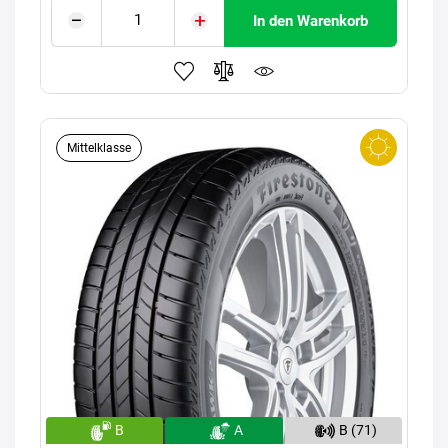
In den Warenkorb
Mittelklasse
B
A
B (71)