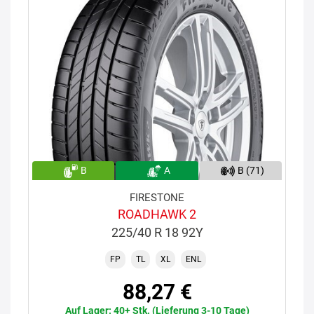
B
A
B (71)
FIRESTONE
ROADHAWK 2
225/40 R 18 92Y
FP
TL
XL
ENL
88,27 €
Auf Lager: 40+ Stk. (Lieferung 3-10 Tage)