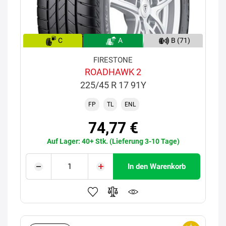
C
A
B (71)
FIRESTONE
ROADHAWK 2
225/45 R 17 91Y
FP
TL
ENL
74,77 €
Auf Lager: 40+ Stk. (Lieferung 3-10 Tage)
In den Warenkorb