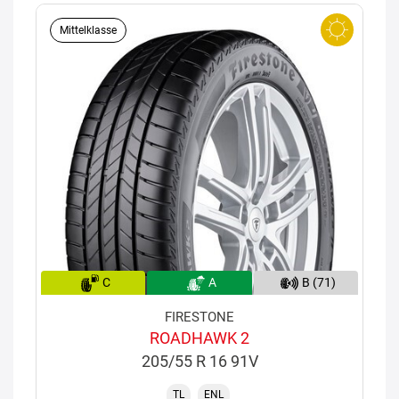
Mittelklasse
C
A
B (71)
FIRESTONE
ROADHAWK 2
205/55 R 16 91V
TL
ENL