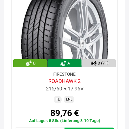
B
A
B (71)
FIRESTONE
ROADHAWK 2
215/60 R 17 96V
TL
ENL
89,76 €
Auf Lager: 5 Stk. (Lieferung 3-10 Tage)