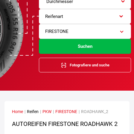
Durchmesser
Reifenart
FIRESTONE
Suchen
Fotografiere und suche
Home
|
Reifen
|
PKW
|
FIRESTONE
|
ROADHAWK_2
AUTOREIFEN FIRESTONE ROADHAWK 2