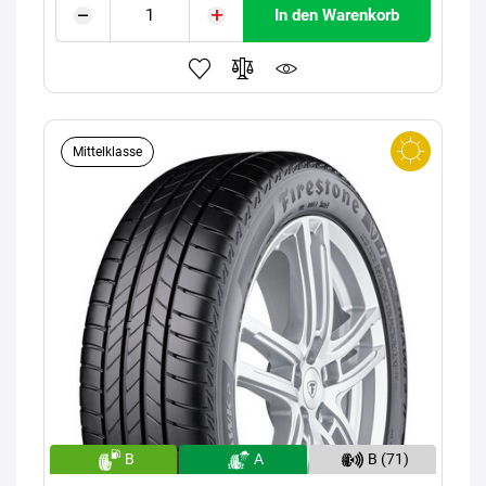
In den Warenkorb
Mittelklasse
B
A
B (71)