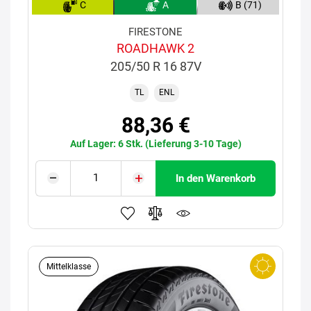
C
A
B (71)
FIRESTONE
ROADHAWK 2
205/50 R 16 87V
TL
ENL
88,36 €
Auf Lager: 6 Stk. (Lieferung 3-10 Tage)
In den Warenkorb
Mittelklasse