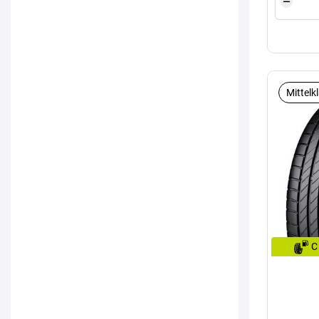
Mittelk
C