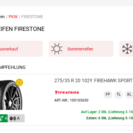
fen
|
PKW
|
FIRESTONE
IFEN FIRESTONE
usverkauf
Sommerreifen
EMPFEHLUNG
275/35 R 20 102Y
FIREHAWK SPORT
FP
TL
XL
ART.-NR.: 100105650
Auf Lager: 2 Stk. (Lieferung 3-1
A
A
Extern: 6 Stk. (Lieferung 5-1
(70)