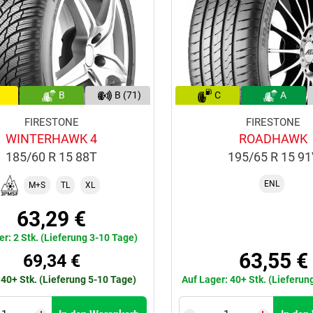
B
B (71)
C
A
FIRESTONE
FIRESTONE
WINTERHAWK 4
ROADHAWK
185/60 R 15 88T
195/65 R 15 9
ENL
M+S
TL
XL
63,29 €
er: 2 Stk. (Lieferung 3-10 Tage)
63,55 €
69,34 €
 40+ Stk. (Lieferung 5-10 Tage)
Auf Lager: 40+ Stk. (Lieferun