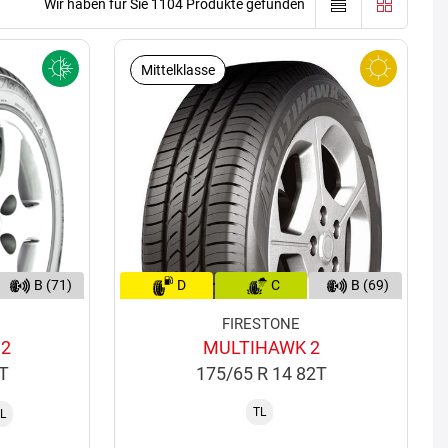
Wir haben für Sie 1104 Produkte gefunden
Mittelklasse
B (71)
D
C
B (69)
FIRESTONE
 2
MULTIHAWK 2
5T
175/65 R 14 82T
TL
L