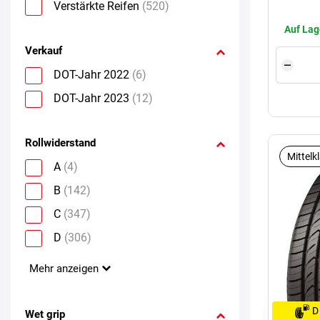
Verstärkte Reifen
(520)
Auf Lag
Verkauf
DOT-Jahr 2022
(6)
DOT-Jahr 2023
(12)
Rollwiderstand
Mittelk
A
(4)
B
(142)
C
(347)
D
(306)
Mehr anzeigen
D
Wet grip