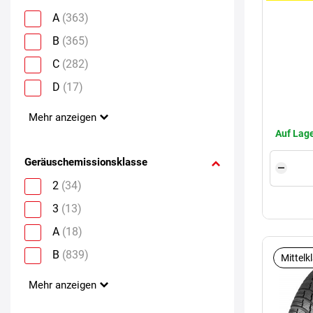
A
(363)
B
(365)
C
(282)
D
(17)
Mehr anzeigen
Auf Lage
Geräuschemissionsklasse
2
(34)
3
(13)
A
(18)
B
(839)
Mittelk
Mehr anzeigen