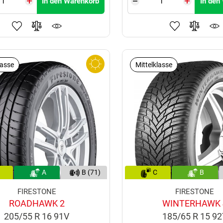
In den Warenkorb
In den
lasse
Mittelklasse
A
B (71)
C
B
FIRESTONE
FIRESTONE
ROADHAWK 2
WINTERHAWK 
205/55 R 16 91V
185/65 R 15 9