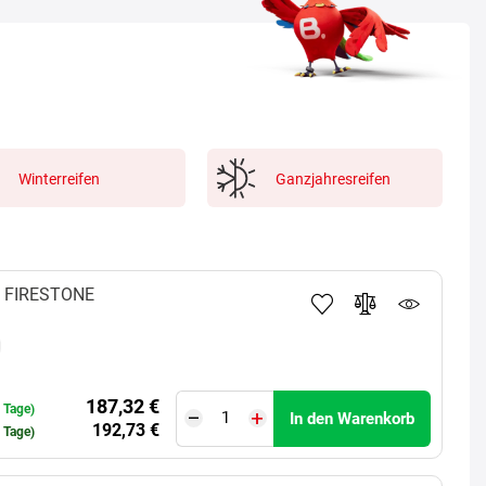
Winterreifen
Ganzjahresreifen
FIRESTONE
187,32 €
0 Tage)
In den Warenkorb
192,73 €
0 Tage)