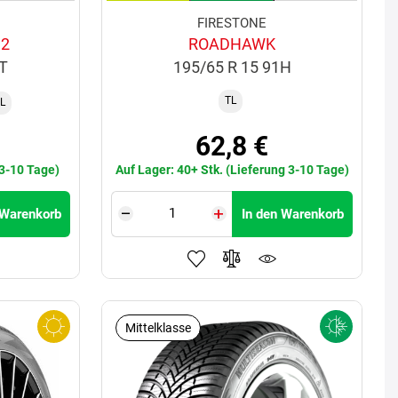
FIRESTONE
 2
ROADHAWK
6T
195/65 R 15 91H
TL
L
62,8 €
 3-10 Tage)
Auf Lager: 40+ Stk. (Lieferung 3-10 Tage)
 Warenkorb
In den Warenkorb
Mittelklasse