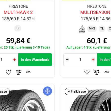
FIRESTONE
FIRESTONE
MULTIHAWK 2
MULTISEASON
185/60 R 14 82H
175/65 R 14 8
TL
M+S
TL
X
59,84 €
60,1 €
r: 20 Stk. (Lieferung 3-10 Tage)
Auf Lager: 4 Stk. (Lieferung
In den Warenkorb
In den
lasse
Mittelklasse