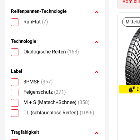
Vom bill
Reifenpannen-Technologie
RunFlat
(7)
Mittelk
Technologie
Ökologische Reifen
(168)
Label
3PMSF
(357)
D
Felgenschutz
(271)
M + S (Matsch+Schnee)
(358)
TL (schlauchlose Reifen)
(1096)
Tragfähigkeit