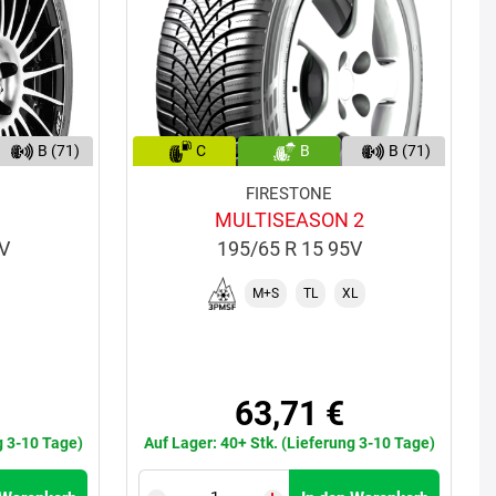
B (71)
C
B
B (71)
FIRESTONE
MULTISEASON 2
1V
195/65 R 15 95V
M+S
TL
XL
63,71 €
g 3-10 Tage)
Auf Lager: 40+ Stk. (Lieferung 3-10 Tage)