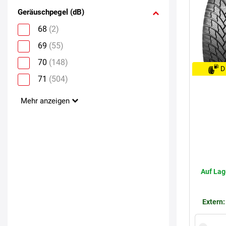
Geräuschpegel (dB)
68
(2)
69
(55)
70
(148)
D
71
(504)
Mehr anzeigen
Auf Lag
Extern: