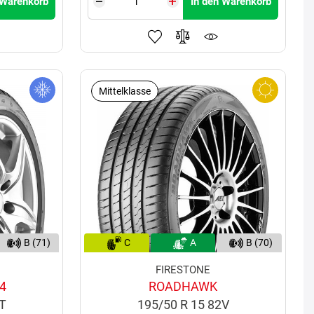
 Warenkorb
In den Warenkorb
Mittelklasse
B (71)
C
A
B (70)
FIRESTONE
4
ROADHAWK
2T
195/50 R 15 82V