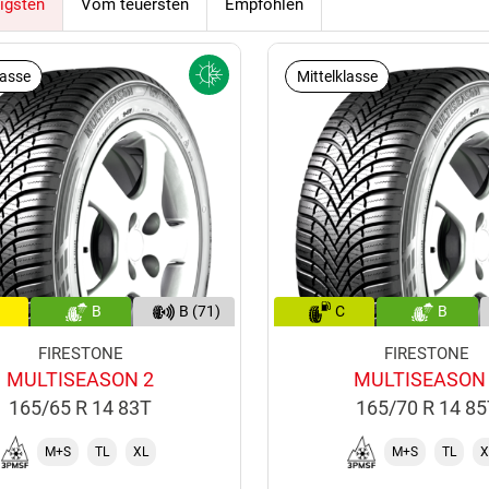
igsten
Vom teuersten
Empfohlen
lasse
Mittelklasse
B
B (71)
C
B
FIRESTONE
FIRESTONE
MULTISEASON 2
MULTISEASON
165/65 R 14 83T
165/70 R 14 8
M+S
TL
XL
M+S
TL
X