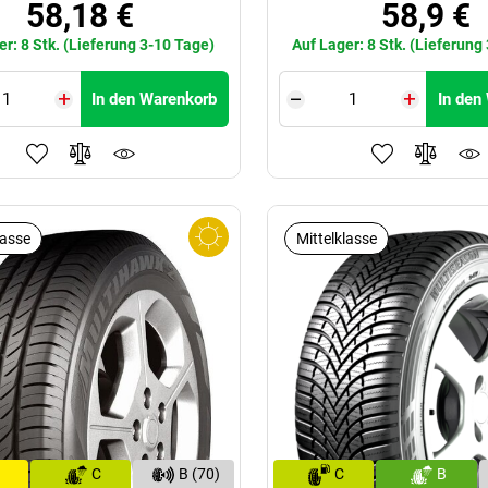
58,18 €
58,9 €
er: 8 Stk. (Lieferung 3-10 Tage)
Auf Lager: 8 Stk. (Lieferung
In den Warenkorb
In den
lasse
Mittelklasse
C
B (70)
C
B