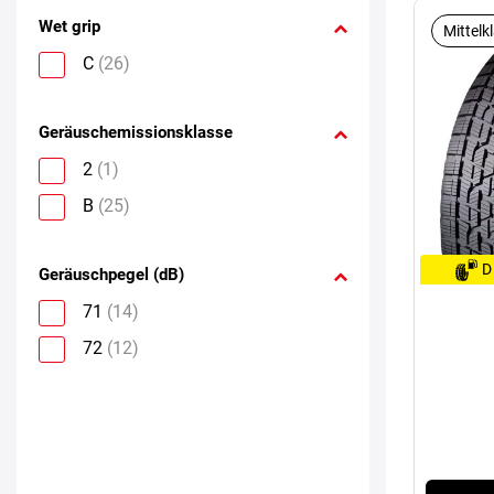
Wet grip
Mittelk
C
(26)
Geräuschemissionsklasse
2
(1)
B
(25)
D
Geräuschpegel (dB)
71
(14)
72
(12)