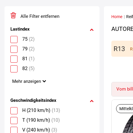
Alle Filter entfernen
Home
|
Rei
AUTORE
Lastindex
75
(2)
79
(2)
R
81
(1)
82
(5)
Mehr anzeigen
Vom bill
Geschwindigkeitsindex
Mittelk
H (210 km/h)
(13)
T (190 km/h)
(10)
V (240 km/h)
(3)