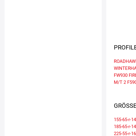
PROFIL
ROADHAW
WINTERHA
FW930
FI
M/T 2
F59
GRÖSSE
155-65-r-14
185-65-r-14
225-55-r-16