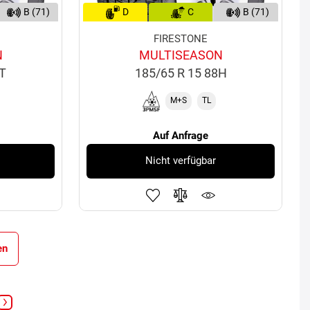
B (71)
D
C
B (71)
FIRESTONE
N
MULTISEASON
1T
185/65 R 15 88H
M+S
TL
Auf Anfrage
Nicht verfügbar
en