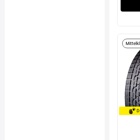
Mittelk
D