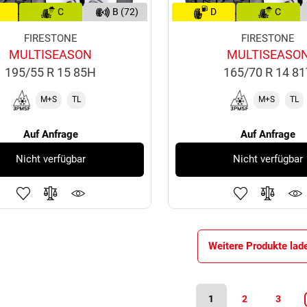
C
B (72)
D
C
FIRESTONE
FIRESTONE
MULTISEASON
MULTISEASO
195/55 R 15 85H
165/70 R 14 8
M+S
TL
M+S
TL
Auf Anfrage
Auf Anfrage
Nicht verfügbar
Nicht verfügbar
Weitere Produkte lad
1
2
3