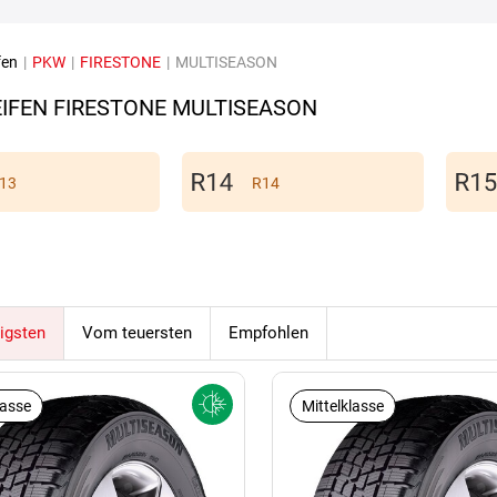
fen
|
PKW
|
FIRESTONE
|
MULTISEASON
IFEN FIRESTONE MULTISEASON
13
R14
igsten
Vom teuersten
Empfohlen
lasse
Mittelklasse