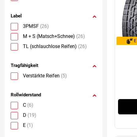
Label
3PMSF
(26)
M + S (Matsch+Schnee)
(26)
E
TL (schlauchlose Reifen)
(26)
Tragfähigkeit
Verstärkte Reifen
(5)
Rollwiderstand
C
(6)
D
(19)
E
(1)