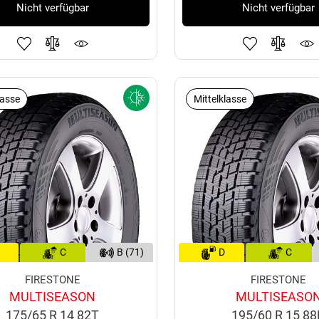
Nicht verfügbar
Nicht verfügbar
lasse
Mittelklasse
C
B (71)
D
C
FIRESTONE
FIRESTONE
MULTISEASON
MULTISEASO
175/65 R 14 82T
195/60 R 15 8