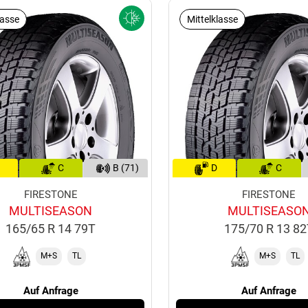
lasse
Mittelklasse
C
B (71)
D
C
FIRESTONE
FIRESTONE
MULTISEASON
MULTISEASO
165/65 R 14 79T
175/70 R 13 8
M+S
TL
M+S
TL
Auf Anfrage
Auf Anfrage