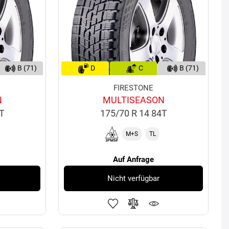
B (71)
D
C
B (71)
FIRESTONE
N
MULTISEASON
6T
175/70 R 14 84T
M+S
TL
Auf Anfrage
Nicht verfügbar