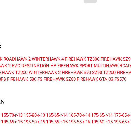
E
K
ROADHAWK 2
WINTERHAWK 4
FIREHAWK TZ300
FIREHAWK SZ9
WK 2 EVO
DESTINATION HP
FIREHAWK SPORT
MULTIHAWK
ROAD
REHAWK TZ200
WINTERHAWK 2
FIREHAWK 590
SZ90
TZ200
FIREHA
0FS
FIREHAWK 580 FS
FIREHAWK SZ80
FIREHAWK GTA 03
FS570
N
155-70-r-13
155-80-r-13
165-65-r-14
165-70-r-14
175-65-r-14
175-65-r
185-65-r-15
195-50-r-15
195-55-r-15
195-55-r-16
195-60-r-15
195-65-r