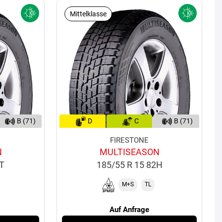
Mittelklasse
B (71)
D
C
B (71)
FIRESTONE
N
MULTISEASON
2T
185/55 R 15 82H
M+S
TL
Auf Anfrage