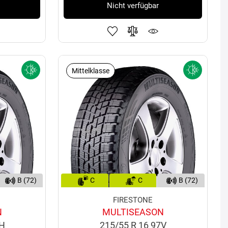
Nicht verfügbar
Mittelklasse
B (72)
C
C
B (72)
FIRESTONE
N
MULTISEASON
8H
215/55 R 16 97V