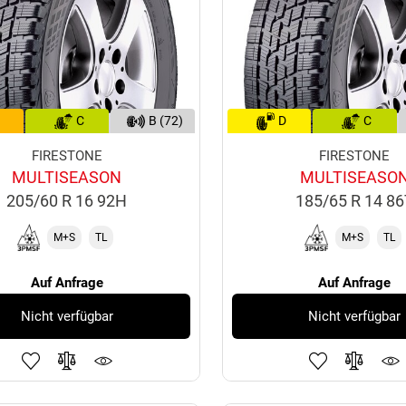
C
B (72)
D
C
FIRESTONE
FIRESTONE
MULTISEASON
MULTISEASO
205/60 R 16 92H
185/65 R 14 8
M+S
TL
M+S
TL
Auf Anfrage
Auf Anfrage
Nicht verfügbar
Nicht verfügbar