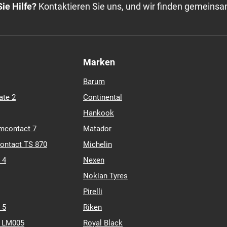
ie Hilfe?
Kontaktieren Sie uns, und wir finden gemeinsa
Marken
Barum
ate 2
Continental
Hankook
mcontact 7
Matador
contact TS 870
Michelin
 4
Nexen
Nokian Tyres
Pirelli
 5
Riken
k LM005
Royal Black