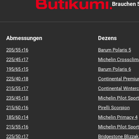
Brauchen S
Abmessungen
Dezens
205/55 r16
Barum Polaris 5
225/45 r17
Michelin Crossclim
195/65 r15
Barum Polaris 6
225/40 r18
Continental Premiu
215/55 r17
Continental Winter
235/45 r18
Michelin Pilot Sport
215/60 r16
Pirelli Scorpion
185/60 r14
Michelin Primacy 4
215/55 r16
Michelin Pilot Sport
225/50 r17
Bridgestone Blizza