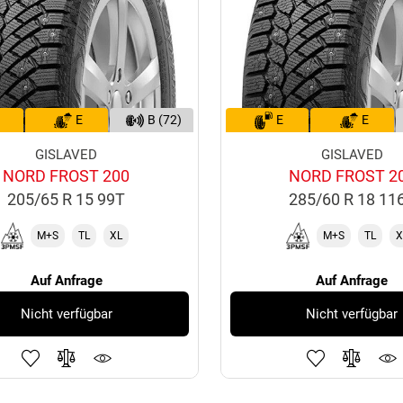
E
B (72)
E
E
GISLAVED
GISLAVED
NORD FROST 200
NORD FROST 2
205/65 R 15 99T
285/60 R 18 11
M+S
TL
XL
M+S
TL
X
Auf Anfrage
Auf Anfrage
Nicht verfügbar
Nicht verfügbar