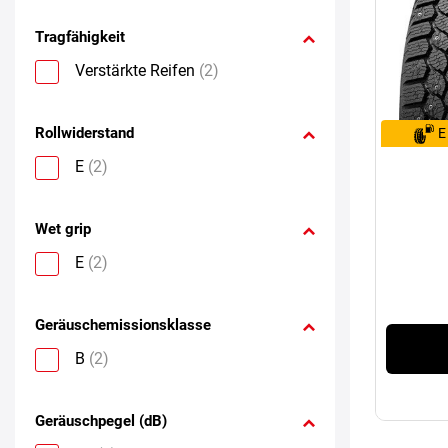
Tragfähigkeit
Verstärkte Reifen
(2)
Rollwiderstand
E
E
(2)
Wet grip
E
(2)
Geräuschemissionsklasse
B
(2)
Geräuschpegel (dB)