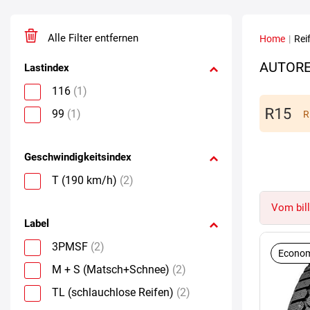
Alle Filter entfernen
Home
|
Rei
AUTORE
Lastindex
116
(1)
99
(1)
R
Geschwindigkeitsindex
T (190 km/h)
(2)
Vom bill
Label
3PMSF
(2)
Econom
M + S (Matsch+Schnee)
(2)
TL (schlauchlose Reifen)
(2)