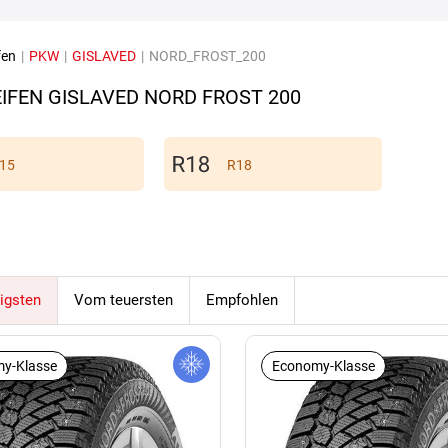
fen
|
PKW
|
GISLAVED
|
NORD_FROST_200
IFEN GISLAVED NORD FROST 200
15
R18
igsten
Vom teuersten
Empfohlen
y-Klasse
Economy-Klasse