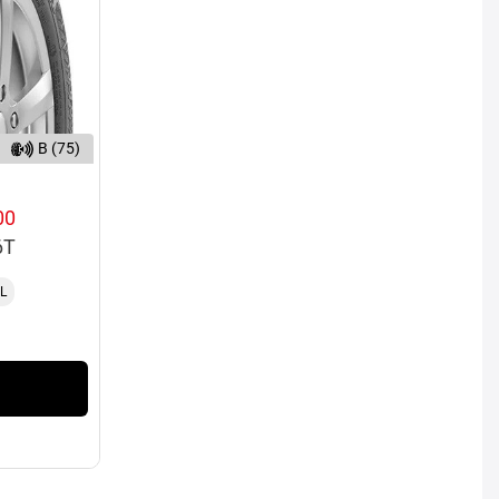
B (75)
00
6T
L