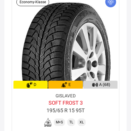
Economy-Klasse
D
E
A (68)
GISLAVED
SOFT FROST 3
195/65 R 15 95T
M+S
TL
XL