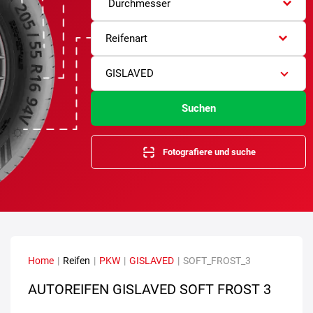
Durchmesser
Reifenart
GISLAVED
Suchen
Fotografiere und suche
Home
|
Reifen
|
PKW
|
GISLAVED
|
SOFT_FROST_3
AUTOREIFEN GISLAVED SOFT FROST 3