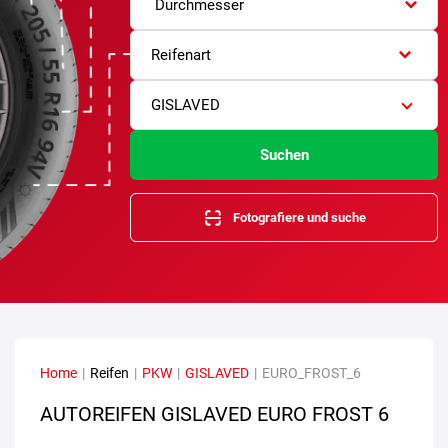
Durchmesser
Reifenart
GISLAVED
Suchen
Fotografiere und suche
Home
|
Reifen
|
PKW
|
GISLAVED
|
EURO_FROST_6
AUTOREIFEN GISLAVED EURO FROST 6