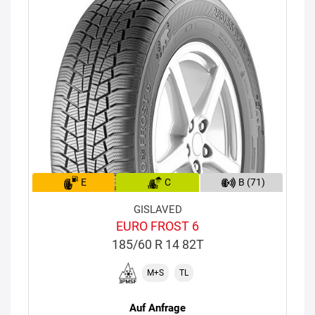
E
C
B (71)
GISLAVED
EURO FROST 6
185/60 R 14 82T
M+S
TL
Auf Anfrage