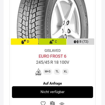
D
C
B (72)
GISLAVED
EURO FROST 6
245/45 R 18 100V
M+S
TL
XL
Auf Anfrage
Nicht verfügbar