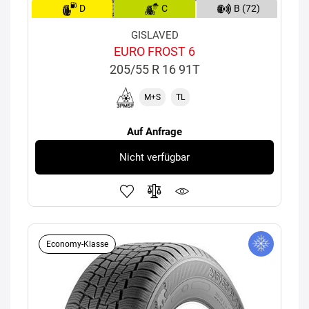
D
C
B (72)
GISLAVED
EURO FROST 6
205/55 R 16 91T
M+S
TL
Auf Anfrage
Nicht verfügbar
Economy-Klasse