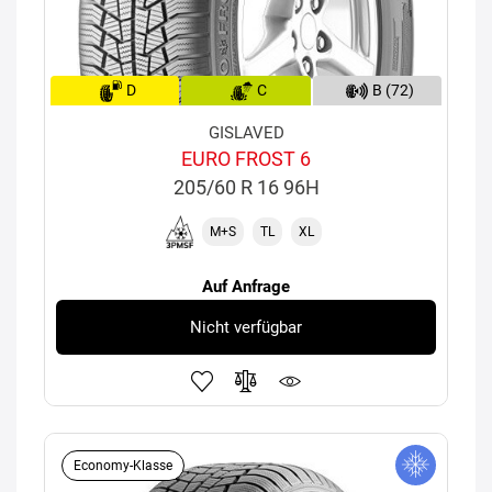
D
C
B (72)
GISLAVED
EURO FROST 6
205/60 R 16 96H
M+S
TL
XL
Auf Anfrage
Nicht verfügbar
Economy-Klasse