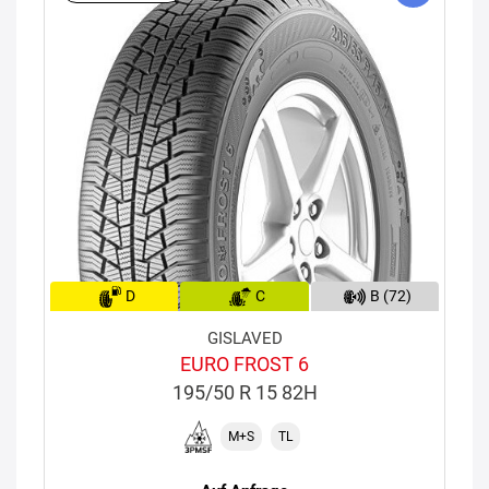
D
C
B (72)
GISLAVED
EURO FROST 6
195/50 R 15 82H
M+S
TL