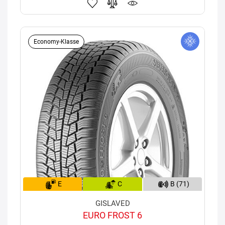
Economy-Klasse
E
C
B (71)
GISLAVED
EURO FROST 6