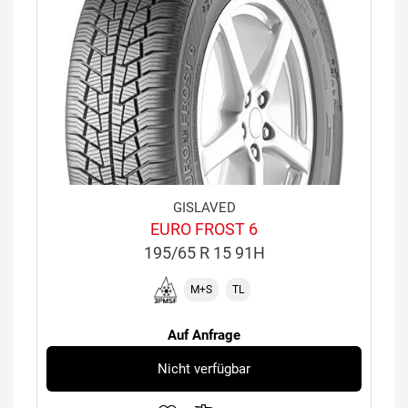
GISLAVED
EURO FROST 6
195/65 R 15 91H
M+S
TL
Auf Anfrage
Nicht verfügbar