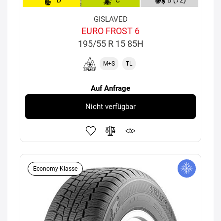
D
C
B (72)
GISLAVED
EURO FROST 6
195/55 R 15 85H
M+S
TL
Auf Anfrage
Nicht verfügbar
Economy-Klasse