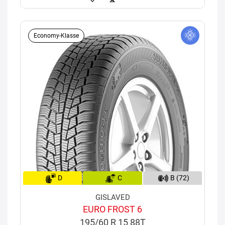
Economy-Klasse
D
C
B (72)
GISLAVED
EURO FROST 6
195/60 R 15 88T