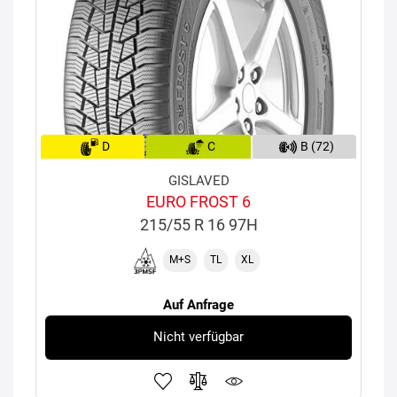
D
C
B (72)
GISLAVED
EURO FROST 6
215/55 R 16 97H
M+S
TL
XL
Auf Anfrage
Nicht verfügbar