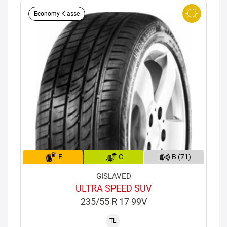
Economy-Klasse
E
C
B (71)
GISLAVED
ULTRA SPEED SUV
235/55 R 17 99V
TL