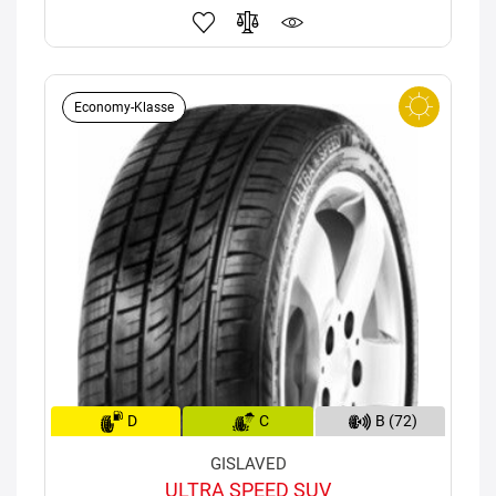
Economy-Klasse
D
C
B (72)
GISLAVED
ULTRA SPEED SUV