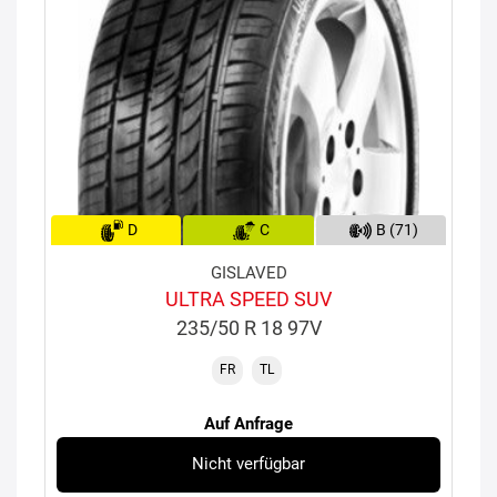
D
C
B (71)
GISLAVED
ULTRA SPEED SUV
235/50 R 18 97V
FR
TL
Auf Anfrage
Nicht verfügbar