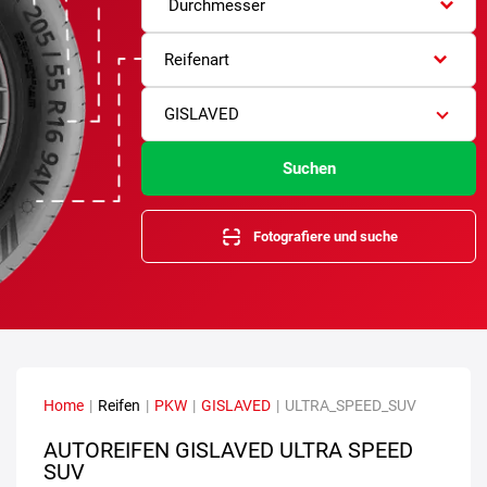
Durchmesser
Reifenart
GISLAVED
Suchen
Fotografiere und suche
Home
|
Reifen
|
PKW
|
GISLAVED
|
ULTRA_SPEED_SUV
AUTOREIFEN GISLAVED ULTRA SPEED
SUV