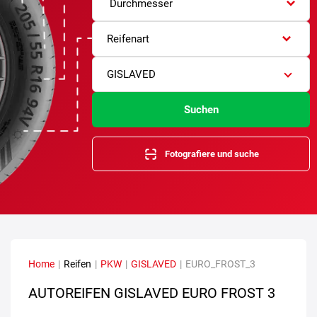
Durchmesser
Reifenart
GISLAVED
Suchen
Fotografiere und suche
Home
|
Reifen
|
PKW
|
GISLAVED
|
EURO_FROST_3
AUTOREIFEN GISLAVED EURO FROST 3