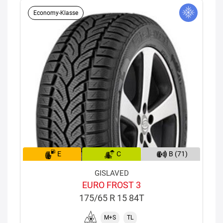
Economy-Klasse
E
C
B (71)
GISLAVED
EURO FROST 3
175/65 R 15 84T
M+S
TL