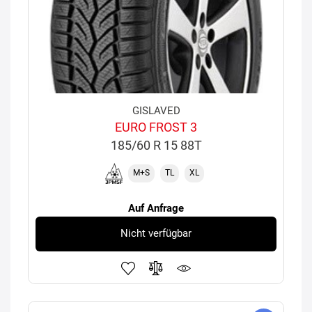
GISLAVED
EURO FROST 3
185/60 R 15 88T
M+S
TL
XL
Auf Anfrage
Nicht verfügbar