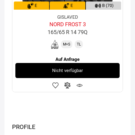
E
E
B (70)
GISLAVED
NORD FROST 3
165/65 R 14 79Q
M+S
TL
Auf Anfrage
Nicht verfügbar
PROFILE