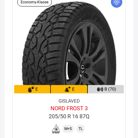
Economy-Klasse
E
E
B (70)
GISLAVED
NORD FROST 3
205/50 R 16 87Q
M+S
TL