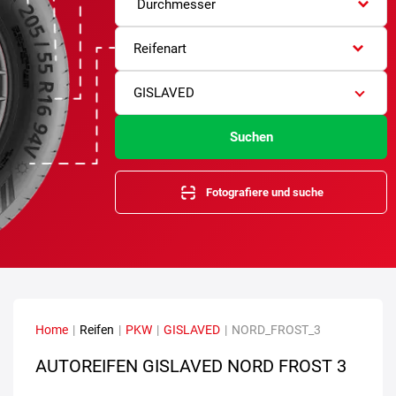
Durchmesser
Reifenart
GISLAVED
Suchen
Fotografiere und suche
Home
|
Reifen
|
PKW
|
GISLAVED
|
NORD_FROST_3
AUTOREIFEN GISLAVED NORD FROST 3