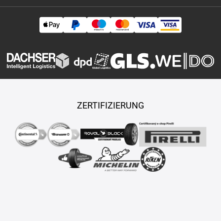
ZERTIFIZIERUNG
Copyright © 2026 TASY s.r.o., Alle Rechte vorbehalten.
Maßgeschneiderte E-Shops und Fahrgeschäfte werden von
PUXDESIGN erstellt.